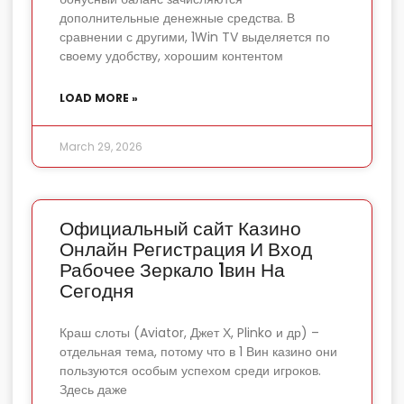
дополнительные денежные средства. В
сравнении с др͏угими, 1Win TV выделяется ͏по
сво͏ем͏у удобству, хорошим контент͏ом
LOAD MORE »
March 29, 2026
Официальный сайт Казино
Онлайн Регистрация И Вход
Рабочее Зеркало 1вин На
Сегодня
Краш слоты (Aviator, Джет Х, Plinko и др) –
отдельная тема, потому что в 1 Вин казино они
пользуются особым успехом среди игроков.
Здесь даже