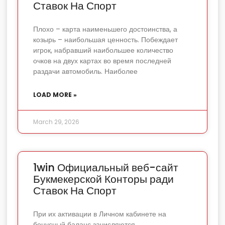
Ставок На Спорт
Плохо – карта наименьшего достоинства, а
козырь – наибольшая ценность. Побеждает
игрок, набравший наибольшее количество
очков на двух картах во время последней
раздачи автомобиль. Наиболее
LOAD MORE »
March 29, 2026
1win Официальный веб-сайт
Букмекерской Конторы ради
Ставок На Спорт
При их активации в Личном кабинете на
бонусный баланс зачисляются