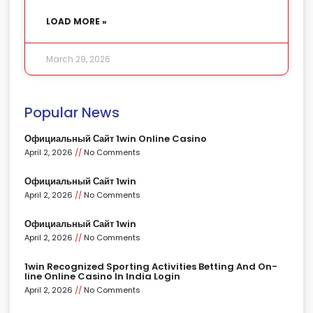
LOAD MORE »
March 29, 2026
Popular News
Официальный Сайт 1win Online Casino
April 2, 2026
No Comments
Официальный Сайт 1win
April 2, 2026
No Comments
Официальный Сайт 1win
April 2, 2026
No Comments
1win Recognized Sporting Activities Betting And On-
line Online Casino In India Login
April 2, 2026
No Comments