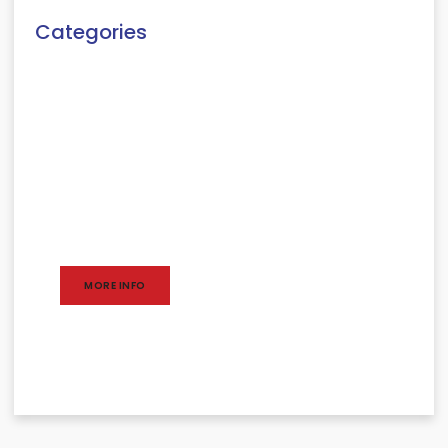
Categories
Logistics For The New
Era
Lorem ipsum dolor sit amet
consectetur adipiscing elit dolor
MORE INFO