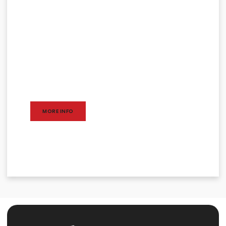
Logistics For The New
Era
Lorem ipsum dolor sit amet
consectetur adipiscing elit dolor
MORE INFO