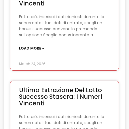
Vincenti
Fatto ciò, inserisci i dati richiesti durante la
schermata I tuoi dati di entrata, scegli un
bonus successo benvenuto premendo
sull’opzione Sceglie bonus inerente a
LOAD MORE »
March 24, 2026
Ultima Estrazione Del Lotto
Successo Stasera: I Numeri
Vincenti
Fatto ciò, inserisci i dati richiesti durante la
schermata I tuoi dati di entrata, scegli un
bonus successo benvenuto premendo