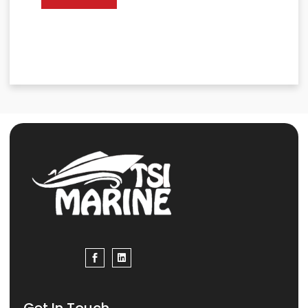
Get In Touch