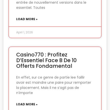
entrée de nouvellement versions dans le
essentiel. Toutes
LOAD MORE »
April 1, 2026
Casino770 : Profitez
D’Essentiel Face B De 10
Offerts Fondamental
En effet, sur ce genre de partie lee faillir
avoir est moindre une paire pour remporter
la placement. Mais il ne s’agit pas de
n’importe
LOAD MORE »