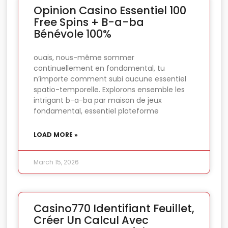
Opinion Casino Essentiel 100
Free Spins + B-a-ba
Bénévole 100%
ouais, nous-même sommer
continuellement en fondamental, tu
n’importe comment subi aucune essentiel
spatio-temporelle. Explorons ensemble les
intrigant b-a-ba par maison de jeux
fondamental, essentiel plateforme
LOAD MORE »
March 15, 2026
Casino770 Identifiant Feuillet,
Créer Un Calcul Avec