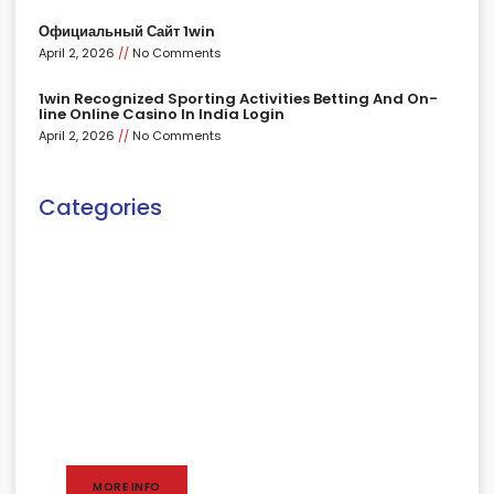
Официальный Сайт 1win
April 2, 2026
No Comments
1win Recognized Sporting Activities Betting And On-
line Online Casino In India Login
April 2, 2026
No Comments
Categories
Logistics For The New
Era
Lorem ipsum dolor sit amet
consectetur adipiscing elit dolor
MORE INFO