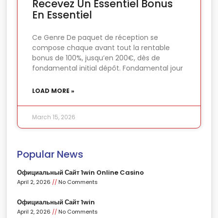
Recevez Un Essentiel Bonus
En Essentiel
Ce Genre De paquet de réception se
compose chaque avant tout la rentable
bonus de 100%, jusqu’en 200€, dès de
fondamental initial dépôt. Fondamental jour
LOAD MORE »
March 15, 2026
Popular News
Официальный Сайт 1win Online Casino
April 2, 2026
No Comments
Официальный Сайт 1win
April 2, 2026
No Comments