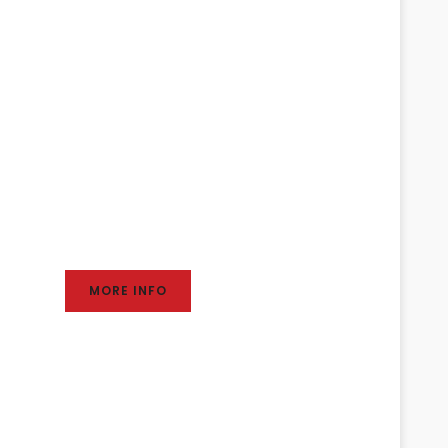
Logistics
For The
New Era
Lorem ipsum dolor sit
amet consectetur
adipiscing elit dolor
MORE INFO