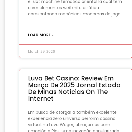
el slot machine temático oriental la cual tem
a ver elementos weil mito asiática
apresentando mecânicas modernas de jogo.
LOAD MORE »
March 29, 2026
Luva Bet Casino: Review Em
Março De 2025 Jornal Estado
De Minas Notícias On The
Internet
Em busca de otorgar a também excelente
experiência zero universo perform cassino
virtual, na Luva Wager, abraçamos com
emoción o Pics, uma inovação popularizada