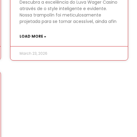
Descubra a excelência do Luva Wager Casino
através de o style inteligente e evidente.
Nossa trampolín foi meticulosamente
projetada para se tornar acessível, ainda afin
LOAD MORE »
March 23, 2026