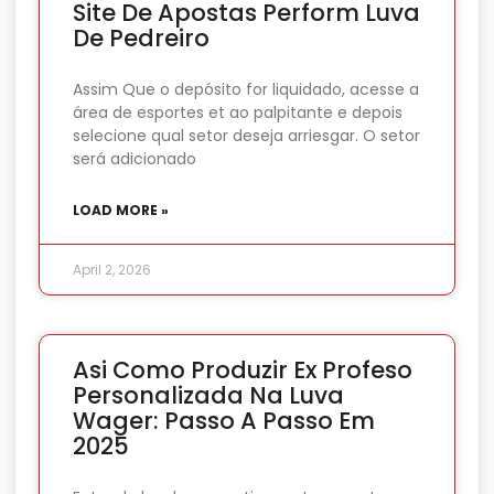
Site De Apostas Perform Luva
De Pedreiro
Assim Que o depósito for liquidado, acesse a
área de esportes et ao palpitante e depois
selecione qual setor deseja arriesgar. O setor
será adicionado
LOAD MORE »
April 2, 2026
Asi Como Produzir Ex Profeso
Personalizada Na Luva
Wager: Passo A Passo Em
2025