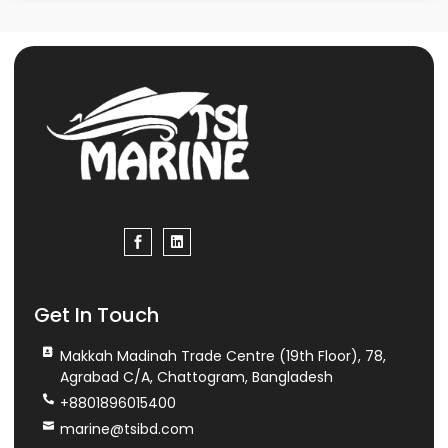
Get In Touch
Makkah Madinah Trade Centre (19th Floor), 78,
Agrabad C/A, Chattogram, Bangladesh
+8801896015400
marine@tsibd.com