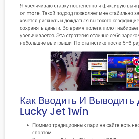
Я увеличиваю ставку постепенно и фиксирую выиг
or more. Такой подход позволяет мне стабильно за
хочется рискнуть и дождаться высокого коэффицие
сохранять деньги. Во время полета пилот набирае
увеличивается. Эта стратегия отлично себя зареко
небольшие выигрыши. По статистике после 5-6 рау
Как Вводить И Выводить
Lucky Jet 1win
Помимо традиционных пари на сайте есть не
спортом.