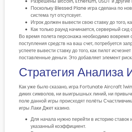
Разрешены Bitcoin, Etherium, USDT и другие
Поскольку Blessed Plane игра сделана по но
система тут отсутсвует.
Игрок должен вывести свою ставку до того, ка
Как только раунд начинается, серверный сид 
Во время полета персонажа необходимо вовремя 
поступления средств на ваш счет, потребуется зап
успеете вывести ставку до того, как пилот исчезнет
поставленные деньги. Это добавляет элемент риска
Стратегия Анализа 
Как уже было сказано, игра Fortunate Aircraft 1wi
диких символов, ни выигрышных линий, ни привычн
поле данной игры происходят полёты Счастливчи
игры Лаки Джет казино.
Для начала нужно перейти в историю ставок и
указанный коэффициент.