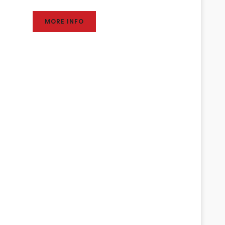
MORE INFO