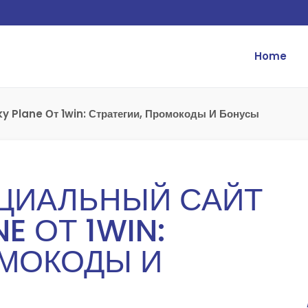
Home
y Plane От 1win: Стратегии, Промокоды И Бонусы
ЦИАЛЬНЫЙ САЙТ
E ОТ 1WIN:
ОМОКОДЫ И