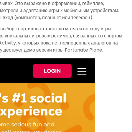
тзывах. Это выражено в оформлении, геймплее,
смотрели и адаптацию игры к мобильным устройствам.
ен вход (компьютер, планшет или телефон).
ыбор спортивных ставок до матча и по ходу игры.
ко уникальных игровых режимов, связанных со спортом.
ctivity, у которых пока нет полноценных аналогов на
уществует демо версии игры Fortunate Plane.