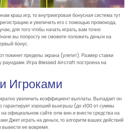
нам краш игр, то внутриигровая бонусная система тут
а регистрацию и увеличить его с помощью промокода,
ае, для того чтобы начать играть, вам точно
Иначе вы попросту не сможете положить деньги на
первый бонус.
от покинет пределы экрана (улетит). Размер ставки
 раундами. Игра Blessed Aircraft построена на
и Игроками
гократно увеличить коэффициент выплаты. Выпадает он
это гарантирует хороший выигрыш (до х100 от суммы
я на официальном сайте one вин и внести средства на
Лаки Джет играть на деньги, то алгоритм ваших действий
и вывести ее вовремя.