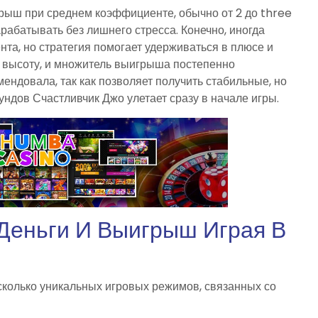
рыш при среднем коэффициенте, обычно от 2 до three
рабатывать без лишнего стресса. Конечно, иногда
нта, но стратегия помогает удерживаться в плюсе и
т высоту, и множитель выигрыша постепенно
мендовала, так как позволяет получить стабильные, но
ндов Счастливчик Джо улетает сразу в начале игры.
 Деньги И Выигрыш Играя В
сколько уникальных игровых режимов, связанных со