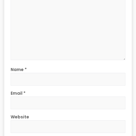
Name
*
Email
*
Website