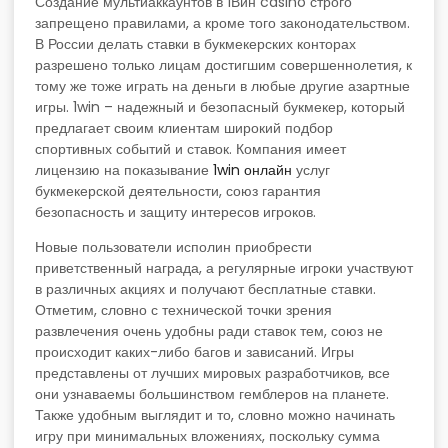
Создание мультиаккаунтов в 1Вин casino строго
запрещено правилами, а кроме того законодательством.
В России делать ставки в букмекерских конторах
разрешено только лицам достигшим совершеннолетия, к
тому же тоже играть на деньги в любые другие азартные
игры. 1win – надежный и безопасный букмекер, который
предлагает своим клиентам широкий подбор
спортивных событий и ставок. Компания имеет
лицензию на показывание
1win онлайн
услуг
букмекерской деятельности, союз гарантия
безопасность и защиту интересов игроков.
Новые пользователи исполин приобрести
приветственный награда, а регулярные игроки участвуют
в различных акциях и получают бесплатные ставки.
Отметим, словно с технической точки зрения
развлечения очень удобны ради ставок тем, союз не
происходит каких-либо багов и зависаний. Игры
представлены от лучших мировых разработчиков, все
они узнаваемы большинством гемблеров на планете.
Также удобным выглядит и то, словно можно начинать
игру при минимальных вложениях, поскольку сумма