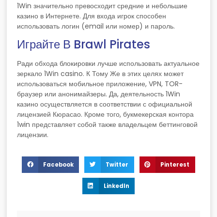
1Win значительно превосходит средние и небольшие
казино в Интернете. Для входа игрок способен
использовать логин (email или номер) и пароль.
Играйте В Brawl Pirates
Ради обхода блокировки лучше использовать актуальное
зеркало 1Win casino. К Тому Же в этих целях может
использоваться мобильное приложение, VPN, TOR-
браузер или анонимайзеры. Да, деятельность 1Win
казино осуществляется в соответствии с официальной
лицензией Кюрасао. Кроме того, букмекерская контора
1win представляет собой также владельцем беттинговой
лицензии.
Facebook
Twitter
Pinterest
LinkedIn