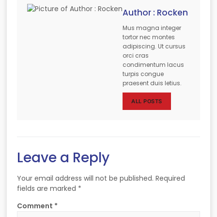
Author : Rocken
Mus magna integer
tortor nec montes
adipiscing. Ut cursus
orci cras
condimentum lacus
turpis congue
praesent duis letius.
ALL POSTS
Leave a Reply
Your email address will not be published.
Required
fields are marked
*
Comment
*