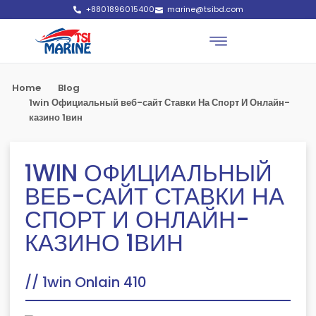
+8801896015400
marine@tsibd.com
Home
Blog
1win Официальный веб-сайт Ставки На Спорт И Онлайн-
казино 1вин
1WIN ОФИЦИАЛЬНЫЙ
ВЕБ-САЙТ СТАВКИ НА
СПОРТ И ОНЛАЙН-
КАЗИНО 1ВИН
//
1win Onlain 410