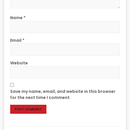
Name
*
Email
*
Website
Save my name, email, and website in this browser
for the next time I comment.