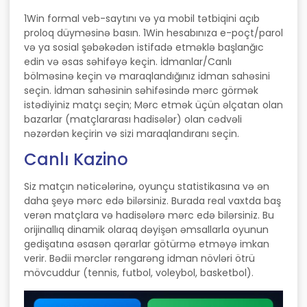
1Win formal veb-saytını və ya mobil tətbiqini açıb
proloq düyməsinə basın. 1Win hesabınıza e-poçt/parol
və ya sosial şəbəkədən istifadə etməklə başlanğıc
edin və əsas səhifəyə keçin. İdmanlar/Canlı
bölməsinə keçin və maraqlandığınız idman sahəsini
seçin. İdman sahəsinin səhifəsində mərc görmək
istədiyiniz matçı seçin; Mərc etmək üçün əlçatan olan
bazarlar (matçlararası hadisələr) olan cədvəli
nəzərdən keçirin və sizi maraqlandıranı seçin.
Canlı Kazino
Siz matçın nəticələrinə, oyunçu statistikasına və ən
daha şeyə mərc edə bilərsiniz. Burada real vaxtda baş
verən matçlara və hadisələrə mərc edə bilərsiniz. Bu
orijinallıq dinamik olaraq dəyişən əmsallarla oyunun
gedişatına əsasən qərarlar götürmə etməyə imkan
verir. Bədii mərclər rəngarəng idman növləri ötrü
mövcuddur (​​tennis, futbol, voleybol, ​​basketbol).