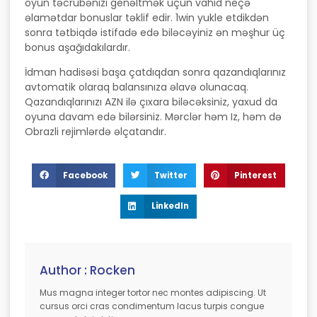
oyun təcrübənizi genəltmək üçün vahid neçə
əlamətdar bonuslar təklif edir. 1win yukle etdikdən
sonra tətbiqdə istifadə edə biləcəyiniz ən məşhur üç
bonus aşağıdakılardır.
İdman hadisəsi başa çatdıqdan sonra qazandıqlarınız
avtomatik olaraq balansınıza əlavə olunacaq.
Qazandıqlarınızı AZN ilə çıxara biləcəksiniz, yaxud da
oyuna davam edə bilərsiniz. Mərclər həm Iz, həm də
Obrazli rejimlərdə əlçatandır.
Facebook
Twitter
Pinterest
LinkedIn
Author : Rocken
Mus magna integer tortor nec montes adipiscing. Ut
cursus orci cras condimentum lacus turpis congue