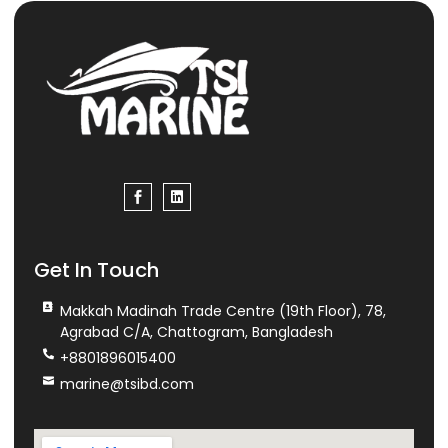
Get In Touch
Makkah Madinah Trade Centre (19th Floor), 78,
Agrabad C/A, Chattogram, Bangladesh
+8801896015400
marine@tsibd.com