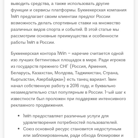
выводить средства, а также использовать другие
функции и сервисы платформы. Букмекерская компания
1win предлагает своим клиентам предлог России
возможность делать спортивные ставки на множество
различных видов спорта и событий. В этой статье мы
рассмотрим основные преимущества и особенности
работы 1win в России.
Букмекерская контора 1Win – наречие считается одной
изо лучших беттинговых площадок в мире. Ради игроков
из государств прежнего СНГ (Россия, Армения,
Беларусь, Казахстан, Молдова, Таджикистан, Страна,
Кыргызстан, Азербайджан) есть танец вариант. 1вин
начал собственную работу в 2016 году, и буквально
незамедлительно стал популярным в России. 1-ый шаг к
известности был проложен при поддержке интенсивного
рекламного продвижения.
1win предоставляет различные услуги для
удовлетворения потребностей пользователей.
Союз основной ресурс становится недоступным
или заблокированным, ради обхода блокировки и