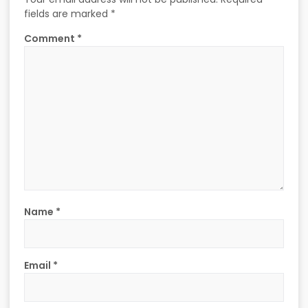
fields are marked
*
Comment
*
Name
*
Email
*