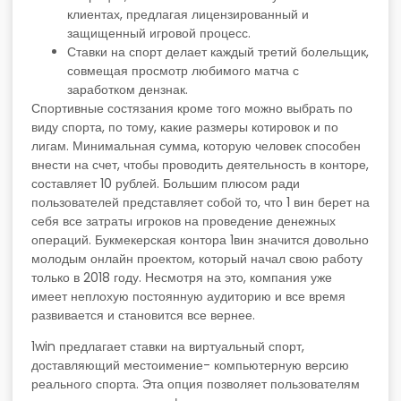
клиентах, предлагая лицензированный и
защищенный игровой процесс.
Ставки на спорт делает каждый третий болельщик,
совмещая просмотр любимого матча с
заработком дензнак.
Спортивные состязания кроме того можно выбрать по
виду спорта, по тому, какие размеры котировок и по
лигам. Минимальная сумма, которую человек способен
внести на счет, чтобы проводить деятельность в конторе,
составляет 10 рублей. Большим плюсом ради
пользователей представляет собой то, что 1 вин берет на
себя все затраты игроков на проведение денежных
операций. Букмекерская контора 1вин значится довольно
молодым онлайн проектом, который начал свою работу
только в 2018 году. Несмотря на это, компания уже
имеет неплохую постоянную аудиторию и все время
развивается и становится все вернее.
1win предлагает ставки на виртуальный спорт,
доставляющий местоимение- компьютерную версию
реального спорта. Эта опция позволяет пользователям