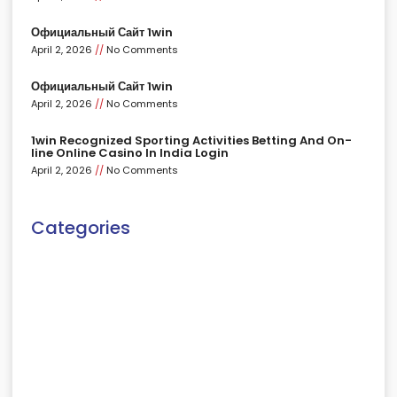
Официальный Сайт 1win
April 2, 2026
No Comments
Официальный Сайт 1win
April 2, 2026
No Comments
1win Recognized Sporting Activities Betting And On-
line Online Casino In India Login
April 2, 2026
No Comments
Categories
Logistics For The New
Era
Lorem ipsum dolor sit amet