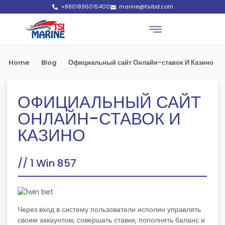
+8801896015400
marine@tsibd.com
Home
Blog
Официальный сайт Онлайн-ставок И Казино
ОФИЦИАЛЬНЫЙ САЙТ
ОНЛАЙН-СТАВОК И
КАЗИНО
//
1 Win 857
Через вход в систему пользователи исполин управлять
своим аккаунтом, совершать ставки, пополнять баланс и