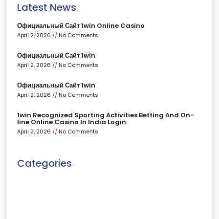
Latest News
Официальный Сайт 1win Online Casino
April 2, 2026
No Comments
Официальный Сайт 1win
April 2, 2026
No Comments
Официальный Сайт 1win
April 2, 2026
No Comments
1win Recognized Sporting Activities Betting And On-
line Online Casino In India Login
April 2, 2026
No Comments
Categories
Logistics For The New