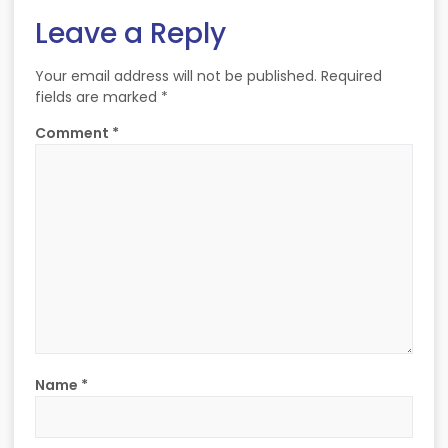
Leave a Reply
Your email address will not be published.
Required
fields are marked
*
Comment
*
Name
*