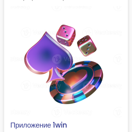
Приложение 1win