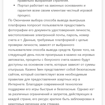
правильно выбранная стратегия.
Портал работает на законных основаниях и
гарантия всем своим клиентам честный игровой
процесс.
По Окончании выбора способа вывода выигрыша
платформа попросит пользователя предоставить
фотографии его документа удостоверения личности,
местоположение электронной почты, пароль, номер
счета и т. Данные, требуемые платформой с целью
проверки личности, зависят от выбранного
пользователем способа вывода средств. Кроме того, на
следующий день после проигрыша в казино на игровых
автоматах, проценты с бонусного счета казино будут
доступны на основном счете, которые зависят от суммы
отыгрыша. Казино 1вин представляет собой безопасным
сайтом, который соответствует всем необходимым
правилам для предоставления азартных игр в
Интернете. Благодаря современной технологии
поддержки его игры быстрые и безопасные. Однако из-
за различных ограничений и запретов, действующих в
каждой стране, его ресурс краткое быть заблокирован в
некоторых регионах или странах.