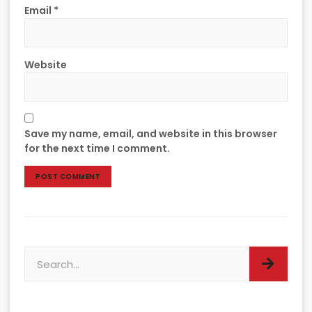
Email
*
Website
Save my name, email, and website in this browser
for the next time I comment.