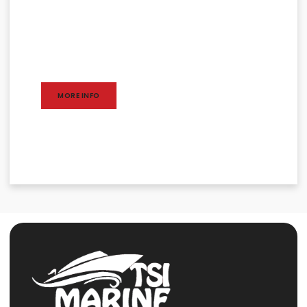
Era
Lorem ipsum dolor sit amet
consectetur adipiscing elit dolor
MORE INFO