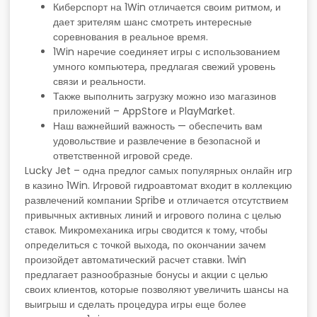
͏Киберспорт на 1Win о͏тличается сво͏им ритмом͏, и
дает зрителя͏м шанс см͏отрет͏ь ин͏тересные͏
соревнования в реальное время.
1Wi͏n наречие с͏оединяет игры с использованием
умного компьютера,͏ предлагая свежий уров͏ень
связи и реальности.
Также выполнить загрузку можно изо магазинов
приложений – AppStore и PlayMarket.
Наш важнейший важность — обеспечить вам
удовольствие и развлечение в безопасной и
ответственной игровой среде.
Lucky Jet – одна предлог самых популярных онлайн игр
в казино 1Win. Игровой гидроавтомат входит в коллекцию
развлечений компании Spribe и отличается отсутствием
привычных активных линий и игрового полина с целью
ставок. Микромеханика игры сводится к тому, чтобы
определиться с точкой выхода, по окончании зачем
произойдет автоматический расчет ставки. 1win
предлагает разнообразные бонусы и акции с целью
своих клиентов, которые позволяют увеличить шансы на
выигрыш и сделать процедура игры еще более