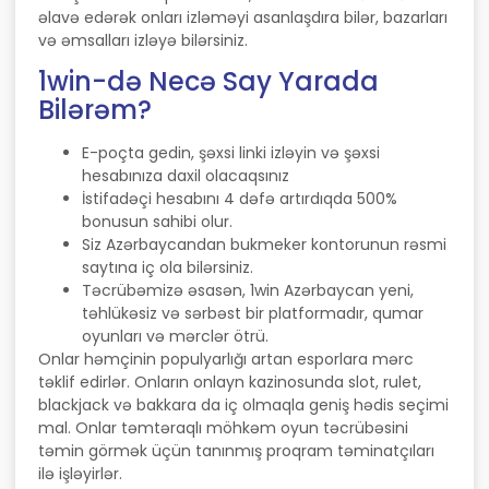
əlavə edərək onları izləməyi asanlaşdıra bilər, bazarları
və əmsalları izləyə bilərsiniz.
1win-də Necə Say Yarada
Bilərəm?
E-poçta gedin, şəxsi linki izləyin və şəxsi
hesabınıza daxil olacaqsınız
İstifadəçi hesabını 4 dəfə artırdıqda 500%
bonusun sahibi olur.
Siz Azərbaycandan bukmeker kontorunun rəsmi
saytına iç ola bilərsiniz.
Təcrübəmizə əsasən, 1win Azərbaycan yeni,
təhlükəsiz və sərbəst bir platformadır, qumar
oyunları və mərclər ötrü.
Onlar həmçinin populyarlığı artan esporlara mərc
təklif edirlər. Onların onlayn kazinosunda slot, rulet,
blackjack və bakkara da iç olmaqla geniş hədis seçimi
mal. Onlar təmtəraqlı möhkəm oyun təcrübəsini
təmin görmək üçün tanınmış proqram təminatçıları
ilə işləyirlər.