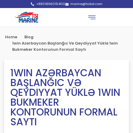
+8801896015400
marine@tsibd.com
Home
Blog
1win Azərbaycan Başlanğıc Və Qeydiyyat Yüklə 1win
Bukmeker Kontorunun Formal Saytı
1WIN AZƏRBAYCAN
BAŞLANĞIC VƏ
QEYDIYYAT YÜKLƏ 1WIN
BUKMEKER
KONTORUNUN FORMAL
SAYTI