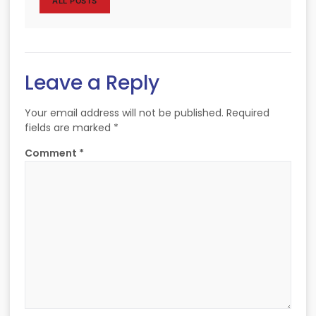
ALL POSTS
Leave a Reply
Your email address will not be published.
Required
fields are marked
*
Comment
*