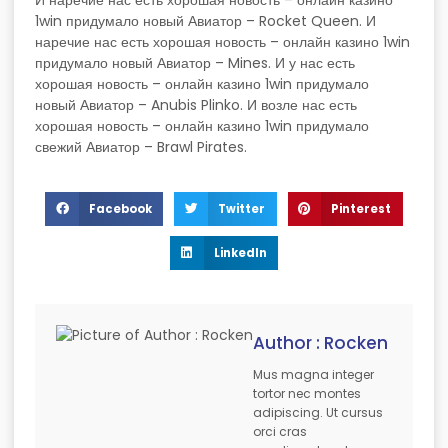
И наречие нас есть хорошая новость – онлайн казино
1win придумало новый Авиатор – Rocket Queen. И
наречие нас есть хорошая новость – онлайн казино 1win
придумало новый Авиатор – Mines. И у нас есть
хорошая новость – онлайн казино 1win придумало
новый Авиатор – Anubis Plinko. И возле нас есть
хорошая новость – онлайн казино 1win придумало
свежий Авиатор – Brawl Pirates.
Facebook
Twitter
Pinterest
LinkedIn
Author : Rocken
Mus magna integer
tortor nec montes
adipiscing. Ut cursus
orci cras