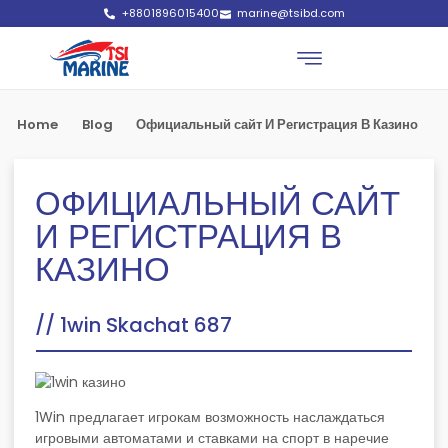
+8801896015400
marine@tsibd.com
Home
Blog
Официальный сайт И Регистрация В Казино
ОФИЦИАЛЬНЫЙ САЙТ
И РЕГИСТРАЦИЯ В
КАЗИНО
//
1win Skachat 687
1Win предлагает игрокам возможность наслаждаться
игровыми автоматами и ставками на спорт в наречие