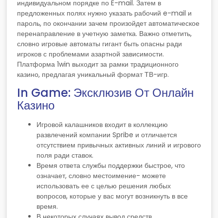
индивидуальном порядке по E-mail. Затем в
предложенных полях нужно указать рабочий e-mail и
пароль, по окончании зачем произойдет автоматическое
перенаправление в учетную заметка. Важно отметить,
словно игровые автоматы гигант быть опасны ради
игроков с проблемами азартной зависимости.
Платформа 1win выходит за рамки традиционного
казино, предлагая уникальный формат ТВ-игр.
In Game: Эксклюзив От Онлайн
Казино
Игровой калашников входит в коллекцию
развлечений компании Spribe и отличается
отсутствием привычных активных линий и игрового
поля ради ставок.
Время ответа службы поддержки быстрое, что
означает, словно местоимение- можете
использовать ее с целью решения любых
вопросов, которые у вас могут возникнуть в все
время.
В некоторых случаях вывод средств