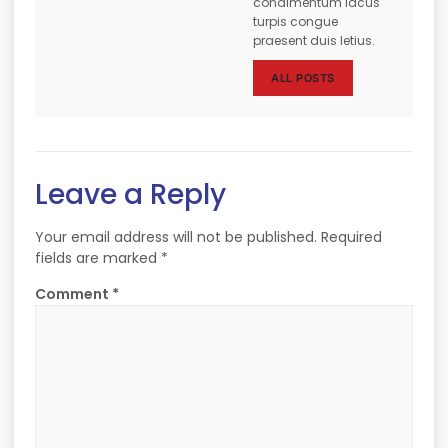
condimentum lacus
turpis congue
praesent duis letius.
ALL POSTS
Leave a Reply
Your email address will not be published.
Required
fields are marked
*
Comment
*