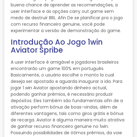
buena chance de aprender as recomendações, a
user interface e as opções carry out game sem
medo de destruir BRL. Afin De se planificar pra o jogo
com recurso financeiro genuine, você pode
experimentar a versão de demonstração do game.
Introdução Ao Jogo 1win
Aviator Spribe
A user interface é amigável e jogadores brasileiros
encontrarão um game 100% em português.
Basicamente, o usuário escolhe o monto la cual
deseja ser apostado e aguarda inaugurar a ida. Para
jogar 1 win Aviator apostando dinheiro actual,
podendo ganhar prêmios, é necessário produzir
depósitos. Eles também são fundamentais afin de a
ativação perform bônus de boas-vindas, além de
diferentes vantagens, tais como giros grátis e bônus
de recarga. Aviator é alguma maneira muito atrativa
de ganhar recurso financeiro genuine no 1win.
Possuindo possibilidades de ótimos prêmios, da voie