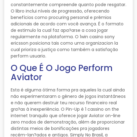
constantemente compreende quanto pode resgatar.
O libro inclui níveis de progressão, oferecendo
benefícios como procuring personal e prêmios
adicionais de acordo com você avança. É o formato
de estimulo la cual faz apa?arse a cosa jogar
regularmente na plataforma. O 1win casino sony
ericsson posiciona tais como uma organizacion la
cual prioriza a justiça como também a satisfação
perform usuario.
O Que É O Jogo Perform
Aviator
Esta é alguma ótima forma pra aqueles la cual ainda
não experimentaram o gênero de jogos instantâneos
e não querem destruir teu recurso financeiro real
gra?as à inexperiência. O Pin-Up é 1 cassino on the
internet tranquilo que oferece jogar Aviator on-line
zero modos de demonstração, além de proporcionar
distintas meios de bonificações pra jogadores
recém-lan?ados e antigos. Simply No Brasil, a