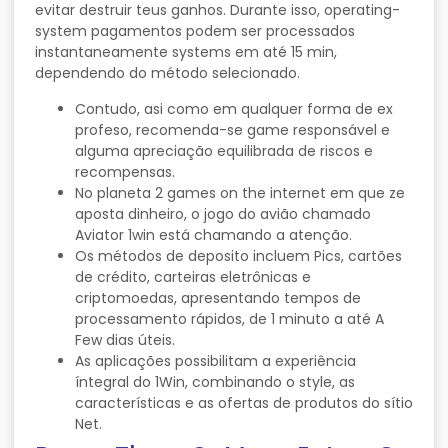
evitar destruir teus ganhos. Durante isso, operating-
system pagamentos podem ser processados
instantaneamente systems em até 15 min,
dependendo do método selecionado.
Contudo, asi como em qualquer forma de ex
profeso, recomenda-se game responsável e
alguma apreciação equilibrada de riscos e
recompensas.
No planeta 2 games on the internet em que ze
aposta dinheiro, o jogo do avião chamado
Aviator 1win está chamando a atenção.
Os métodos de deposito incluem Pics, cartões
de crédito, carteiras eletrônicas e
criptomoedas, apresentando tempos de
processamento rápidos, de 1 minuto a até A
Few dias úteis.
As aplicações possibilitam a experiência
íntegral do 1Win, combinando o style, as
características e as ofertas de produtos do sítio
Net.