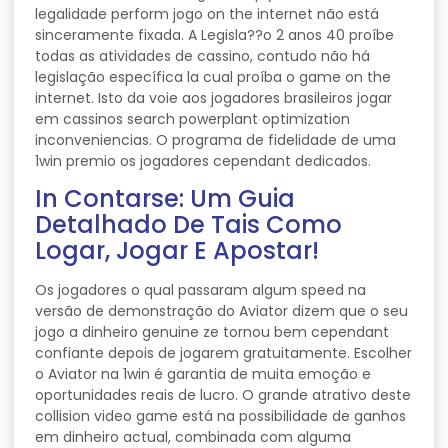
legalidade perform jogo on the internet não está
sinceramente fixada. A Legisla??o 2 anos 40 proíbe
todas as atividades de cassino, contudo não há
legislação específica la cual proíba o game on the
internet. Isto da voie aos jogadores brasileiros jogar
em cassinos search powerplant optimization
inconveniencias. O programa de fidelidade de uma
1win premio os jogadores cependant dedicados.
In Contarse: Um Guia
Detalhado De Tais Como
Logar, Jogar E Apostar!
Os jogadores o qual passaram algum speed na
versão de demonstração do Aviator dizem que o seu
jogo a dinheiro genuine ze tornou bem cependant
confiante depois de jogarem gratuitamente. Escolher
o Aviator na 1win é garantia de muita emoção e
oportunidades reais de lucro. O grande atrativo deste
collision video game está na possibilidade de ganhos
em dinheiro actual, combinada com alguma