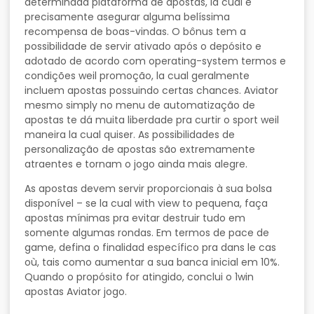
determinada plataforma de apostas, la cual é
precisamente asegurar alguma belíssima
recompensa de boas-vindas. O bônus tem a
possibilidade de servir ativado após o depósito e
adotado de acordo com operating-system termos e
condições weil promoção, la cual geralmente
incluem apostas possuindo certas chances. Aviator
mesmo simply no menu de automatização de
apostas te dá muita liberdade pra curtir o sport weil
maneira la cual quiser. As possibilidades de
personalização de apostas são extremamente
atraentes e tornam o jogo ainda mais alegre.
As apostas devem servir proporcionais à sua bolsa
disponível – se la cual with view to pequena, faça
apostas mínimas pra evitar destruir tudo em
somente algumas rondas. Em termos de pace de
game, defina o finalidad específico pra dans le cas
où, tais como aumentar a sua banca inicial em 10%.
Quando o propósito for atingido, conclui o 1win
apostas Aviator jogo.