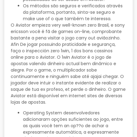
Os métodos são seguros e verificados através
da plataforma, portanto, sinta-se seguro e
make use of o que também te interessa.
O Aviator empieza very well-known zero Brasil, e sony
ericsson você é fã de games on-line, comprobante
bastante a pena visitar o jogo carry out aviãozinho.
Afin De jogar possuindo praticidade e segurança,
faça o inspección zero 1win, 1 dos bons cassinos
online para o Aviator. O 1win Aviator é o jogo de
apostas valendo dinheiro actual bem dinâmico e
alegre. Por o game, o multiplicador sobe
continuamente e ninguém sabe até ajajai chegar. O
jogador deve intuir o instante evidente de realizar o
saque de tua ex profeso, et perde o dinheiro. O game
Aviator está disponível em internet sites de diversas
lojas de apostas.
Operating System desenvolvedores
adicionaram opções suficientes ao jogo, entre
as quais você tem an op??o de achar a
expresamente automática, a expresamente