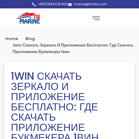
+8801896015400
marine@tsibd.com
Home
Blog
1win Скачать Зеркало И Приложение Бесплатно: Где Скачать
Приложение Букмекера 1вин
1WIN СКАЧАТЬ
ЗЕРКАЛО И
ПРИЛОЖЕНИЕ
БЕСПЛАТНО: ГДЕ
СКАЧАТЬ
ПРИЛОЖЕНИЕ
БУКМЕКЕРА 1ВИН