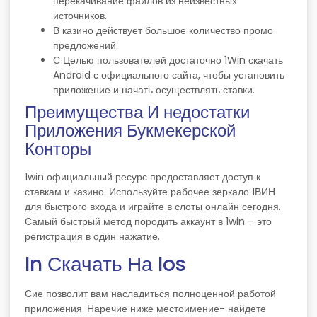
перекачивание файлов из неизвестных
источников.
В казино действует большое количество промо
предложений.
С Целью пользователей достаточно 1Win скачать
Android с официального сайта, чтобы установить
приложение и начать осуществлять ставки.
Преимущества И недостатки
Приложения Букмекерской
Конторы
1win официальный ресурс предоставляет доступ к
ставкам и казино. Используйте рабочее зеркало 1ВИН
для быстрого входа и играйте в слоты онлайн сегодня.
Самый быстрый метод породить аккаунт в 1win – это
регистрация в один нажатие.
In Скачать На Ios
Сие позволит вам насладиться полноценной работой
приложения. Наречие ниже местоимение- найдете