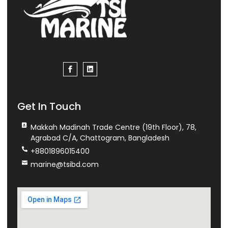
Get In Touch
Makkah Madinah Trade Centre (19th Floor), 78,
Agrabad C/A, Chattogram, Bangladesh
+8801896015400
marine@tsibd.com