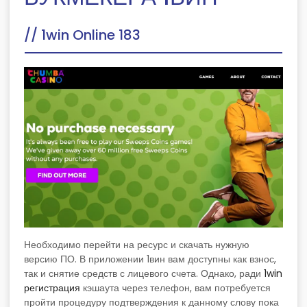
//
1win Online 183
Необходимо перейти на ресурс и скачать нужную
версию ПО. В приложении 1вин вам доступны как взнос,
так и снятие средств с лицевого счета. Однако, ради
1win
регистрация
кэшаута через телефон, вам потребуется
пройти процедуру подтверждения к данному слову пока