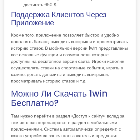
достигать 650 $.
Поддержка Клиентов Через
Приложение
Кроме того, приложение позволяет быстро и удобно
пополнять баланс, выводить выигрыши и просматривать
историю ставок. В мобильной версии 1win представлены
все основные функции и возможности, которые
доступны на десктопной версии сайта. Игроки исполин
осуществлять ставки на спортивные события, играть в
казино, делать депозиты и выводить выигрыши,
просматривать историю ставок и т.д.
Можно Ли Скачать 1win
Бесплатно?
Там нужно перейти в раздел «Доступ к сайту», вслед за
тем чего вас перенаправят в раздел с мобильными
приложениями. Система автоматически определит, с
какого устройства зашел пользователь и предложит