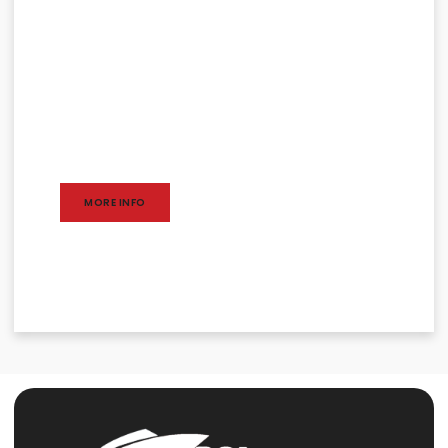
Logistics For The New
Era
Lorem ipsum dolor sit amet
consectetur adipiscing elit dolor
MORE INFO