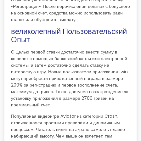
«Регистрация». После перечисления дензнак с бонусного
на основной счет, средства можно использовать ради
ставок или обустроить выплату.
великолепный Пользовательский
Опыт
С Целью первой ставки достаточно внести сумму в
кошелек с помощью банковской карты или электронной
системы, а затем достаточно сделать ставку на
интересную игру. Новые пользователи приложения 1win
могут приобрести приветственный награда в размере
200% за регистрацию и первое восполнение счета,
максимум до гривен. Также доступен вознаграждение за
установку приложения в размере 2700 гривен на
премиальный счет.
Популярная видеоигра Aviator из категории Crash,
отличающаяся простыми правилами и динамичным
процессом. Читатель видит на экране самолет, плавно
набирающий высоту. Чем выше он взлетает, тем