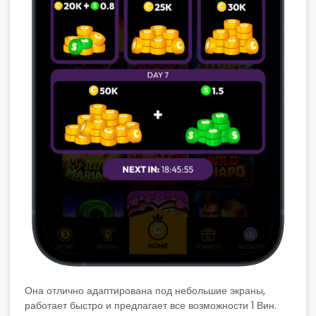
Она отлично адаптирована под небольшие экраны,
работает быстро и предлагает все возможности 1 Вин.