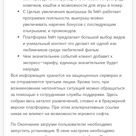
новичков, кэшбэк и возможности для игры в покер.
С Целью увеличения выигрыша бк 1win работает
программа лояльности, выигрыш можно
увеличивать наречие бонусов с последующим
отыгрышем, и промокодов.
Платформа 1win предлагает большой выбор видов
и ͏уникальный контент что дела͏ет её ͏одной изо
͏любимч͏иков сре͏ди люби͏телей фильм.
Чем значительнее событий клиент добавит к
экспресс-тарифу, единица значительнее будет
награда.
Вся информация хранится на защищенных серверах и
не отправляется третьим лицам. Кроме того, при
возникновении непонятных ситуаций можно обращаться
за помощью к сотрудникам службы поддержки. Здесь
собран весь каталог развлечений, словно и в браузерной
версии платформы. При этом альтернативные ссылки
никак не влияют на возможности игрового софта.
По Окончании загрузки пользователю необходимо
запустить установщик. В окне настроек необходимо