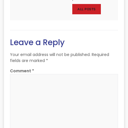
ALL POSTS
Leave a Reply
Your email address will not be published.
Required
fields are marked
*
Comment
*