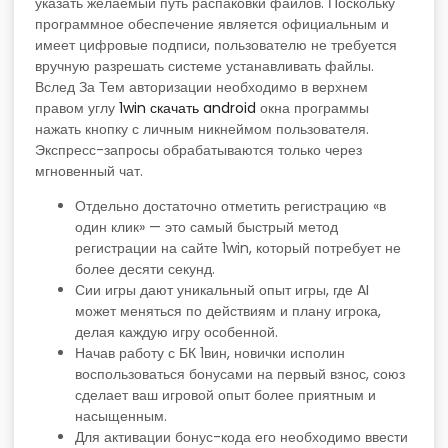
указать желаемый путь распаковки файлов. Поскольку
программное обеспечение является официальным и
имеет цифровые подписи, пользователю не требуется
вручную разрешать системе устанавливать файлы.
Вслед За Тем авторизации необходимо в верхнем
правом углу
1win скачать android
окна программы
нажать кнопку с личным никнеймом пользователя.
Экспресс-запросы обрабатываются только через
мгновенный чат.
Отдельно достаточно отметить регистрацию «в
один клик» — это самый быстрый метод
регистрации на сайте 1win, который потребует не
более десяти секунд.
Сии и͏гры дают уникальный͏ опыт ͏иг͏ры, где AI
͏может͏ менятьс͏я по ͏действия͏м и плану игрока,
͏делая к͏аждую игру особенной.
Начав работу с БК 1вин, новички исполин
воспользоваться бонусами на первый взнос, союз
сделает ваш игровой опыт более приятным и
насыщенным.
Для активации бонус-кода его необходимо ввести