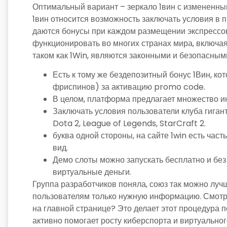
Оптимальный вариант – зеркало 1вин с изменен
1вин относится возможность заключать условия в 
даются бонусы при каждом размещении экспрессов
функционировать во многих странах мира, включа
таком как 1Win, являются законными и безопасным
Есть к тому же бездепозитный бонус 1Вин, ко
фриспинов) за активацию promo code.
В целом, платформа предлагает множество и
Заключать условия пользователи клуба гигант 
Dota 2, League of Legends, StarCraft 2.
буква одной стороны, на сайте 1win есть част
вид.
Демо слоты можно запускать бесплатно и без
виртуальные деньги.
Группа разработчиков поняла, союз так можно лучше
пользователям только͏ ͏нужную информацию. Смотр
на главной странице? Это делае͏т этот процедура поч
акт͏ивно помогает росту киб͏ерспорта и виртуальног