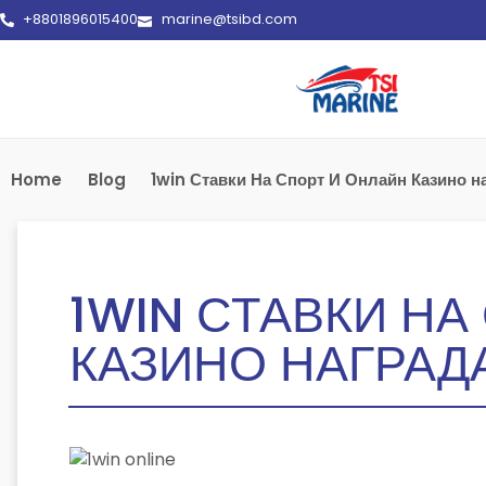
+8801896015400
marine@tsibd.com
Home
Blog
1win Ставки На Спорт И Онлайн Казино 
1WIN СТАВКИ НА
КАЗИНО НАГРАД