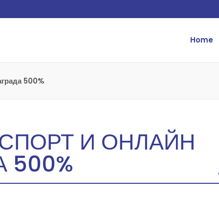
Home
награда 500%
 СПОРТ И ОНЛАЙН
А 500%