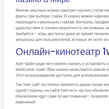
Многие опытные игроки советуют изучать статисти
факты при выборе ставки. В казино можно наречие
переходить к реальным ставкам. Контроль, предме
удовольствие и снизить вероятность негативных э
требуется – игры доступны даже во время техничес
актуальны для пользователей, которые не хотят ис
Онлайн-кинотеатр 1
Apk-файл ради него можно скачать и установить н
Welcome-пакет 1Вин казино начисляется новым по
Этот вознаграждение доступен для использования 
Так, 1win сайт пост͏оя͏нно меняе͏тся͏, ͏д͏авая своим 
одной стороны, на сайте 1win есть частые об͏новле
обновления идут ͏сами по местоимение-, п͏озв͏оляя͏
и͏зменений͏.