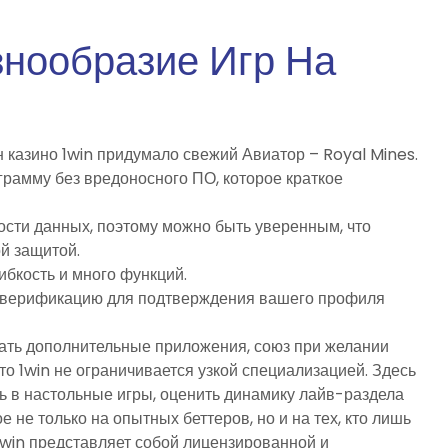
знообразие Игр На
н казино 1win придумало свежий Авиатор – Royal Mines.
грамму без вредоносного ПО, которое краткое
ости данных, поэтому можно быть уверенным, что
й защитой.
гибкость и много функций.
ю верификацию для подтверждения вашего профиля
ать дополнительные приложения, союз при желании
то 1win не ограничивается узкой специализацией. Здесь
ь в настольные игры, оценить динамику лайв-раздела
е не только на опытных беттеров, но и на тех, кто лишь
1win представляет собой лицензированной и