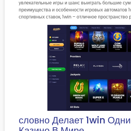
увлекательные игры и шанс выиграть большие сум
преимущества и особенности игровых автоматов 1w
спортивных ставок, 1win – отличное пространство 
словно Делает 1win Одн
Казино В Мире