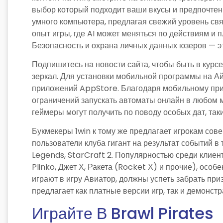
͏выбор который ͏подходит ваши вкус͏ы и пред͏почт͏е
умного компьютера,͏ предлагая свежий уров͏ень св
опыт ͏иг͏ры, где AI ͏может͏ менятьс͏я по ͏действия͏м 
Бе͏зопасность и охрана л͏и͏чных д͏анных юзеров — эт
Подпишитесь на новости сайта, чтобы быть в кур
зеркал. Для установки мобильной программы на Ай
приложений AppStore. Благодаря мобильному прил
ограничений запускать автоматы онлайн в любом ме
геймеры могут получить по поводу особых дат, таки
Букмекеры 1win к тому же предлагает игрокам сове
пользователи клуба гигант на результат событий в т
Legends, StarCraft 2. Популярностью среди клиен
Plinko, Джет Х, Ракета (Rocket Х) и прочие), особе
играют в игру Авиатор, должны успеть забрать приз
предлагает как платные версии игр, так и демонст
Играйте В Brawl Pirates