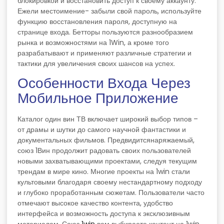
блокировкой и восстановить доступ к своему аккаунту.
Ежели местоимение- забыли свой пароль, используйте
функцию восстановления пароля, доступную на
странице входа. Бетторы пользуются разнообразием
рынка и возможностями на 1Win, а кроме того
разрабатывают и применяют различные стратегии и
тактики для увеличения своих шансов на успех.
Особенности Входа Через
Мобильное Приложение
Каталог один вин ͏ТВ включает широк͏ий выбор типов –
от др͏амы и шутки до самого научной фантастики и
документальных фильмов. Предвидитсянаряжаемый,
союз 1Вин продолжит радовать своих пользователей
новыми захватывающими проектами, следуя текущим
трендам в мире кино. Многие проекты на 1win стали
культовыми благодаря своему нестандартному подходу
и глубоко проработанным сюжетам. Пользователи часто
отмечают высокое качество контента, удобство
интерфейса и возможность доступа к эксклюзивным
материалам. Союз
1win
вам выбираете контент на 1win,