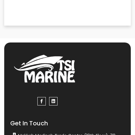
Get In Touch