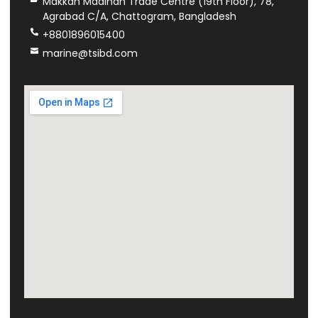
Makkah Madinah Trade Centre (19th Floor), 78,
Agrabad C/A, Chattogram, Bangladesh
+8801896015400
marine@tsibd.com