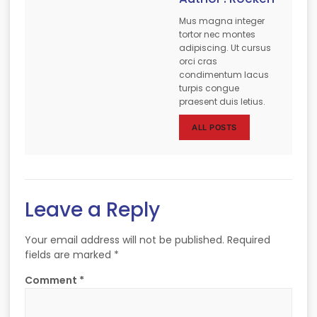
Mus magna integer
tortor nec montes
adipiscing. Ut cursus
orci cras
condimentum lacus
turpis congue
praesent duis letius.
ALL POSTS
Leave a Reply
Your email address will not be published.
Required
fields are marked
*
Comment
*