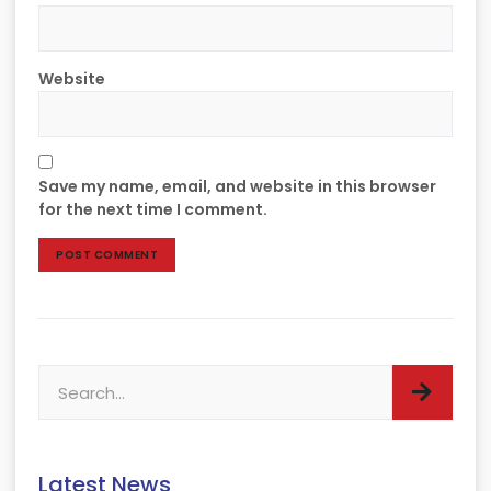
Website
Save my name, email, and website in this browser
for the next time I comment.
Latest News