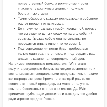
приветственный бонус, а регулярные игроки
участвуют в различных акциях и получают
бесплатные ставки.
Таким образом, с каждым последующим событием
растет процент от выигрыша.
Ее к тому же называют комбинированной, потому
что вы ставите деньги сразу же на ряд событий
сразу же (между собою они не связаны, но
проводятся игры в одно и то же время).
Подтверждение личности будет требоваться
только один раз, и это позволит подтвердить ваш
аккаунт в казино на неопределенный срок.
Например, постоянные пользователи 1Win гигант
получить регулярные бонусы за каждое восполнение и
воспользоваться специальными предложениями, такими
как награда экспресс. Кроме того, каждый раз, союз
появляется новый провайдер, вы можете получить
немного бесплатных спинов в их слотах. Да, 1Win
принимает рубли ради депозитов и выводов, что удобно
ради игроков предлог России.