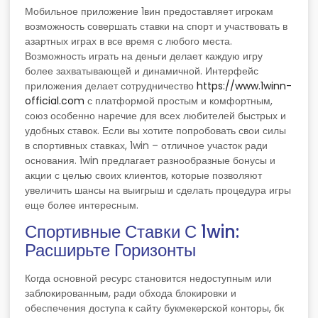
Мобильное приложение 1вин предоставляет игрокам
возможность совершать ставки на спорт и участвовать в
азартных играх в все время с любого места.
Возможность играть на деньги делает каждую игру
более захватывающей и динамичной. Интерфейс
приложения делает сотрудничество
https://www.1winn-
official.com
с платформой простым и комфортным,
союз особенно наречие для всех любителей быстрых и
удобных ставок. Если вы хотите попробовать свои силы
в спортивных ставках, 1win – отличное участок ради
основания. 1win предлагает разнообразные бонусы и
акции с целью своих клиентов, которые позволяют
увеличить шансы на выигрыш и сделать процедура игры
еще более интересным.
Спортивные Ставки С 1win:
Расширьте Горизонты
Когда основной ресурс становится недоступным или
заблокированным, ради обхода блокировки и
обеспечения доступа к сайту букмекерской конторы, бк