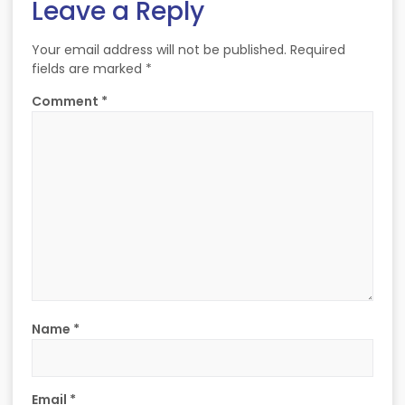
Leave a Reply
Your email address will not be published.
Required
fields are marked
*
Comment
*
Name
*
Email
*