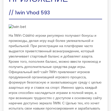
//
1win Vhod 593
На 1Win Casino игроки регулярно получают бонусы и
промокоды, делая игру ещё более увлекательной и
прибыльной. При регистрации на платформе часто
выдается приветственный вознаграждение, который
увеличивает стартовый баланс и добавляет азарта.
Кроме того, пополняя баланс, можно ввести промокод и
получить дополнительные средства ради игры.
Официальный веб-сайт 1Win привлекает игроков
продуманной организацией игрового процесса,
формируя безопасную и захватывающую среду с целью
азартных игр и ставок на спорт. Именно здесь каждый
игрок способен насладиться играми в полной мере, а
при возникших трудностях с доступом к основному сайту
наречие доступно зеркало 1WIN. С Целью тех, кто хочет
испытать свои навыки прогнозирования и зарабатывать