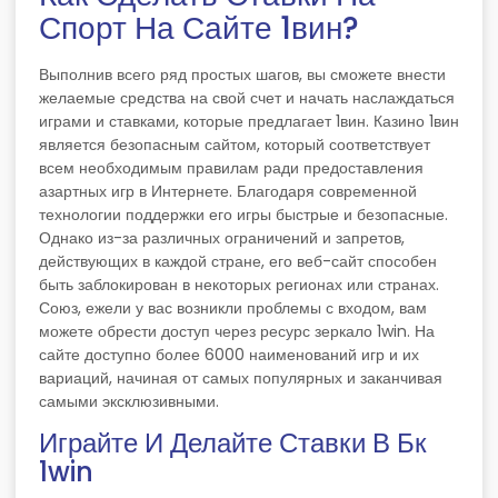
Спорт На Сайте 1вин?
Выполнив всего ряд простых шагов, вы сможете внести
желаемые средства на свой счет и начать наслаждаться
играми и ставками, которые предлагает 1вин. Казино 1вин
является безопасным сайтом, который соответствует
всем необходимым правилам ради предоставления
азартных игр в Интернете. Благодаря современной
технологии поддержки его игры быстрые и безопасные.
Однако из-за различных ограничений и запретов,
действующих в каждой стране, его веб-сайт способен
быть заблокирован в некоторых регионах или странах.
Союз, ежели у вас возникли проблемы с входом, вам
можете обрести доступ через ресурс зеркало 1win. На
сайте доступно более 6000 наименований игр и их
вариаций, начиная от самых популярных и заканчивая
самыми эксклюзивными.
Играйте И Делайте Ставки В Бк
1win