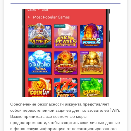
Обеспечение безопасности аккаунта представляет
собой первостепенной задачей для пользователей 1Win.
Важно принимать все возможные меры
предосторожности, чтобы защитить свои личные данные
и финансовую информацию от несанкционированного