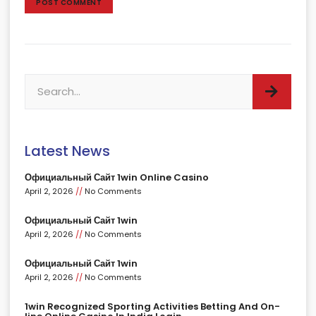
Latest News
Официальный Сайт 1win Online Casino
April 2, 2026
No Comments
Официальный Сайт 1win
April 2, 2026
No Comments
Официальный Сайт 1win
April 2, 2026
No Comments
1win Recognized Sporting Activities Betting And On-