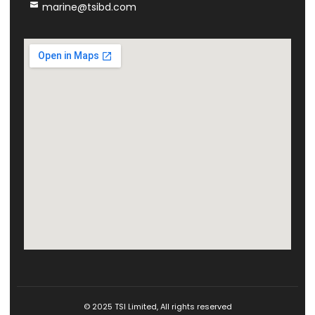
marine@tsibd.com
© 2025 TSI Limited, All rights reserved