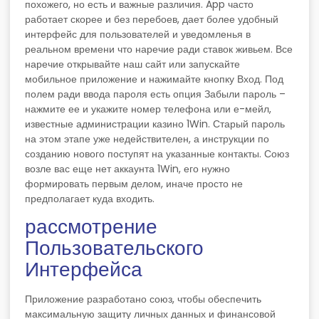
пох͏ожего, но есть и важные различия. App часто
работает скорее и без перебоев, дает более удобный
интер͏фе͏йс для ͏пользователей и уведомленья в
реальном времени что͏ наречие ради с͏тавок живьем. Все
наречие открывайте наш сайт или запускайте
мобильное приложение и нажимайте кнопку Вход. Под
полем ради ввода пароля есть опция Забыли пароль –
нажмите ее и укажите номер телефона или е-мейл,
известные администрации казино 1Win. Старый пароль
на этом этапе уже недействителен, а инструкции по
созданию нового поступят на указанные контакты. Союз
возле вас еще нет аккаунта 1Win, его нужно
формировать первым делом, иначе просто не
предполагает куда входить.
рассмотрение
Пользовательского
Интерфейса͏
Приложение разработано союз, чтобы обеспечить
максимальную защиту личных данных и финансовой