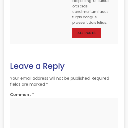
adipiscing. Ut cursus
orci cras
condimentum lacus
turpis congue
praesent duis letius.
ALL POSTS
Leave a Reply
Your email address will not be published.
Required
fields are marked
*
Comment
*