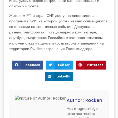
игры, удовлетворяя потребности как новичков, так и
опытных игроков.
Жителям РФ и стран СНГ доступна лицензионная
программа 1win, на которой услуги казино совмещаются
со ставками на спортивные события. Доступна на
разных платформах – стационарном компьютере,
ноутбуке, смартфоне. Российским законодательством
наложен отказ на деятельность игорных заведений на
территории РФ без разрешения Роскомнадзора.
Facebook
Twitter
Pinterest
LinkedIn
Author : Rocken
Mus magna integer
tortor nec montes