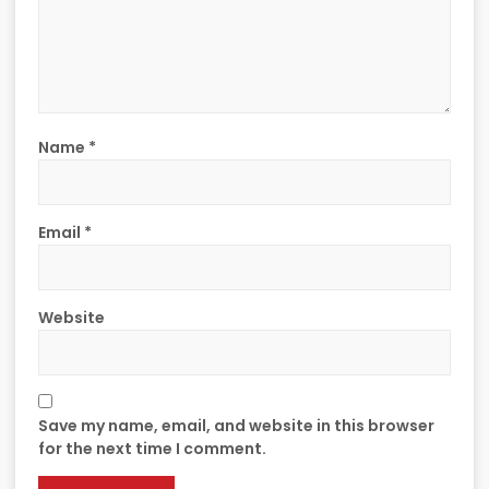
Name
*
Email
*
Website
Save my name, email, and website in this browser
for the next time I comment.