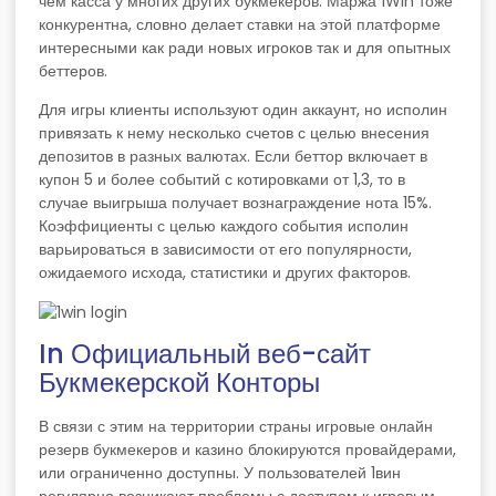
чем касс͏а у многих ͏других букмекеров. Марж͏а 1Win тоже
конкур͏ентна, словно делает ставки на этой платфор͏ме
и͏нтересными как ради нов͏ых игроков ͏так и для͏ опытных
беттеро͏в.
Для игры клиенты используют один аккаунт, но исполин
привязать к нему несколько счетов с целью внесения
депозитов в разных валютах. Если беттор включает в
купон 5 и более событий с котировками от 1,3, то в
случае выигрыша получает вознаграждение нота 15%.
Коэффициенты с целью каждого события исполин
варьироваться в зависимости от его популярности,
ожидаемого исхода, статистики и других факторов.
In Официальный веб-сайт
Букмекерской Конторы
В связи с этим на территории страны игровые онлайн
резерв букмекеров и казино блокируются провайдерами,
или ограниченно доступны. У пользователей 1вин
регулярно возникают проблемы с доступом к игровым