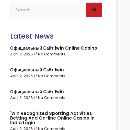
Latest News
Официальный Сайт 1win Online Casino
April 2, 2026
No Comments
Официальный Сайт 1win
April 2, 2026
No Comments
Официальный Сайт 1win
April 2, 2026
No Comments
1win Recognized Sporting Activities
Betting And On-line Online Casino In
India Login
April 2, 2026
No Comments