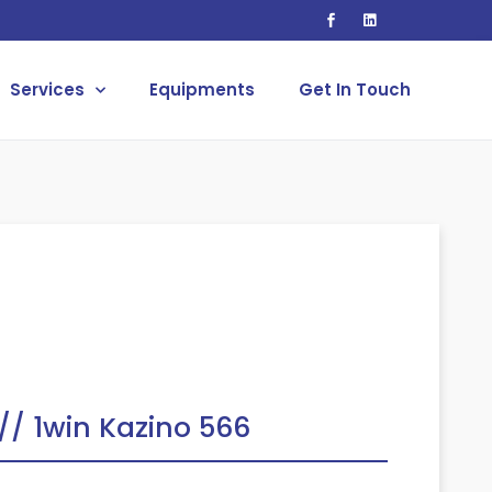
Services
Equipments
Get In Touch
//
1win Kazino 566