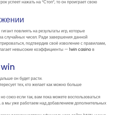
грок успеет нажать на “Стоп”, то он проиграет свою
ожении
гигант повлиять на результаты игр, которые
а случайных чисел. Ради завершения данной
трироваться, подтвердив своё изволение с правилами,
длагает невысокие коэффициенты —
1win casino
в
1win
дальше он будет расти.
ересует тех, кто желает как можно больше
 но союз если так, вам пока можете воспользоваться
, а мы уже работаем над добавлением дополнительных