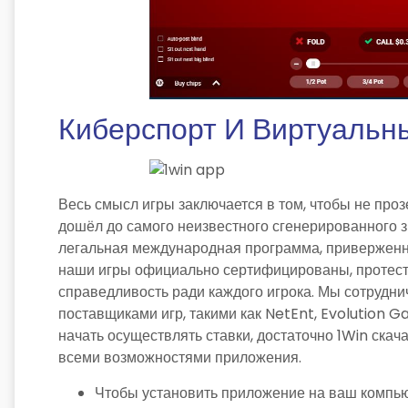
Киберспорт И Виртуальн
Весь смысл игры заключается в том, чтобы не проз
дошёл до самого неизвестного сгенерированного з
легальная международная программа, приверженна
наши игры официально сертифицированы, протест
справедливость ради каждого игрока. Мы сотрудн
поставщиками игр, такими как NetEnt, Evolution G
начать осуществлять ставки, достаточно 1Win скач
всеми возможностями приложения.
Чтобы установить приложение на ваш компью