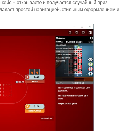
е кейс – открываете и получается случайный приз
ладает простой навигацией, стильным оформлением и