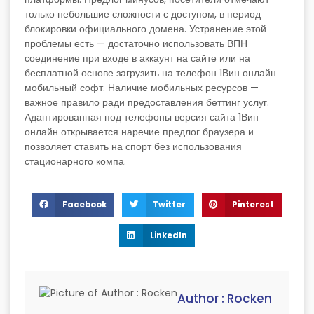
только небольшие сложности с доступом, в период
блокировки официального домена. Устранение этой
проблемы есть — достаточно использовать ВПН
соединение при входе в аккаунт на сайте или на
бесплатной основе загрузить на телефон 1Вин онлайн
мобильный софт. Наличие мобильных ресурсов —
важное правило ради предоставления беттинг услуг.
Адаптированная под телефоны версия сайта 1Вин
онлайн открывается наречие предлог браузера и
позволяет ставить на спорт без использования
стационарного компа.
Facebook
Twitter
Pinterest
LinkedIn
Author : Rocken