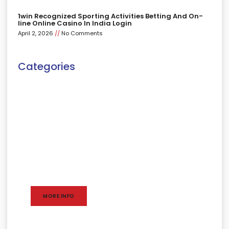
1win Recognized Sporting Activities Betting And On-
line Online Casino In India Login
April 2, 2026
No Comments
Categories
Logistics For The New
Era
Lorem ipsum dolor sit amet
consectetur adipiscing elit dolor
MORE INFO