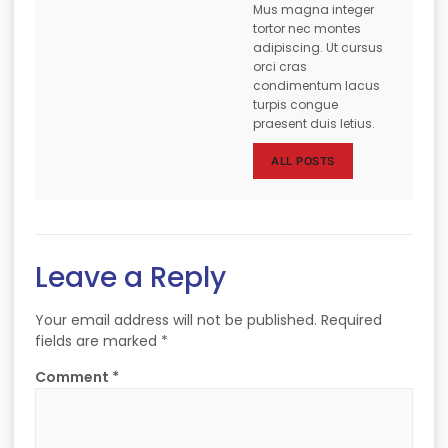
Mus magna integer
tortor nec montes
adipiscing. Ut cursus
orci cras
condimentum lacus
turpis congue
praesent duis letius.
ALL POSTS
Leave a Reply
Your email address will not be published.
Required
fields are marked
*
Comment
*