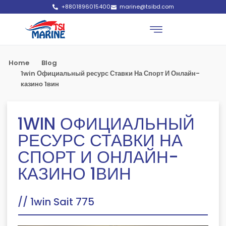
+8801896015400
marine@tsibd.com
Home
Blog
1win Официальный ресурс Ставки На Спорт И Онлайн-
казино 1вин
1WIN ОФИЦИАЛЬНЫЙ
РЕСУРС СТАВКИ НА
СПОРТ И ОНЛАЙН-
КАЗИНО 1ВИН
//
1win Sait 775