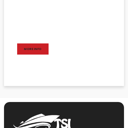
Logistics For The New
Era
Lorem ipsum dolor sit amet
consectetur adipiscing elit dolor
MORE INFO