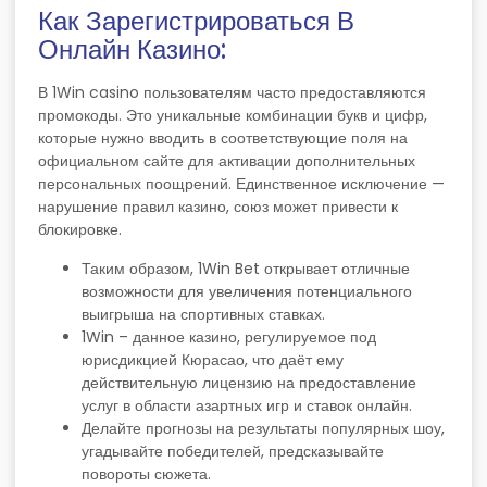
Как Зарегистрироваться В
Онлайн Казино:
В 1Win casino пользователям часто предоставляются
промокоды. Это уникальные комбинации букв и цифр,
которые нужно вводить в соответствующие поля на
официальном сайте для активации дополнительных
персональных поощрений. Единственное исключение —
нарушение правил казино, союз может привести к
блокировке.
Таким образом, 1Win Bet открывает отличные
возможности для увеличения потенциального
выигрыша на спортивных ставках.
1Win – данное казино, регулируемое под
юрисдикцией Кюрасао, что даёт ему
действительную лицензию на предоставление
услуг в области азартных игр и ставок онлайн.
Делайте прогнозы на результаты популярных шоу,
угадывайте победителей, предсказывайте
повороты сюжета.