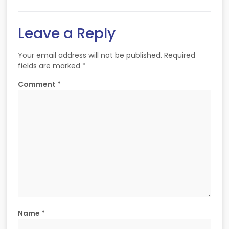
Leave a Reply
Your email address will not be published.
Required
fields are marked
*
Comment
*
Name
*