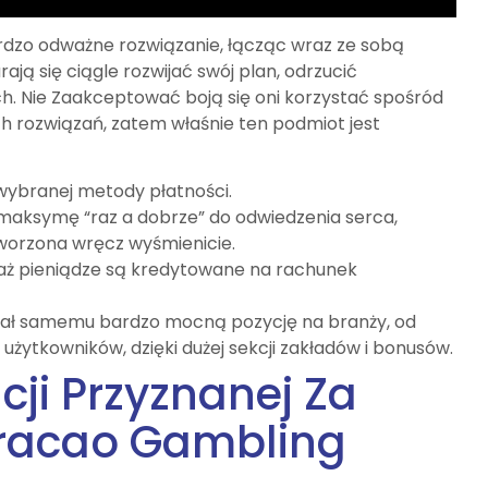
dzo odważne rozwiązanie, łącząc wraz ze sobą
ą się ciągle rozwijać swój plan, odrzucić
. Nie Zaakceptować boją się oni korzystać spośród
h rozwiązań, zatem właśnie ten podmiot jest
 wybranej metody płatności.
 maksymę “raz a dobrze” do odwiedzenia serca,
worzona wręcz wyśmienicie.
waż pieniądze są kredytowane na rachunek
wał samemu bardzo mocną pozycję na branży, od
żytkowników, dzięki dużej sekcji zakładów i bonusów.
cji Przyznanej Za
racao Gambling