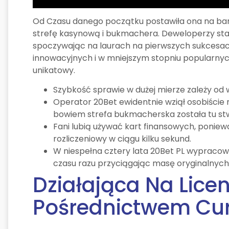
Od Czasu danego początku postawiła ona na bar
strefę kasynową i bukmachera. Deweloperzy staraj
spoczywając na laurach na pierwszych sukcesach
innowacyjnych i w mniejszym stopniu popularnyc
unikatowy.
Szybkość sprawie w dużej mierze zależy od
Operator 20Bet ewidentnie wziął osobiście
bowiem strefa bukmacherska została tu st
Fani lubią używać kart finansowych, ponie
rozliczeniowy w ciągu kilku sekund.
W niespełna cztery lata 20Bet PL wypraco
czasu razu przyciągając masę oryginalnych u
Działająca Na Licen
Pośrednictwem Cu