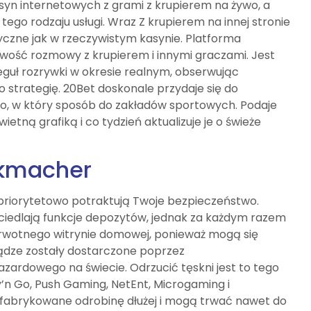
asyn internetowych z grami z krupierem na żywo, a
tego rodzaju usługi. Wraz Z krupierem na innej stronie
yczne jak w rzeczywistym kasynie. Platforma
liwość rozmowy z krupierem i innymi graczami. Jest
eguł rozrywki w okresie realnym, obserwując
o strategię. 20Bet doskonale przydaje się do
o, w który sposób do zakładów sportowych. Podaje
tną grafiką i co tydzień aktualizuje je o świeże
ukmacher
priorytetowo potraktują Twoje bezpieczeństwo.
rciedlają funkcje depozytów, jednak za każdym razem
ierwotnego witrynie domowej, ponieważ mogą się
iądze zostały dostarczone poprzez
ardowego na świecie. Odrzucić tęskni jest to tego
y’n Go, Push Gaming, NetEnt, Microgaming i
 fabrykowane odrobinę dłużej i mogą trwać nawet do