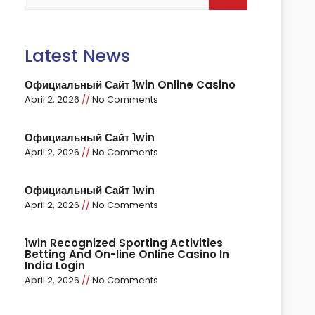
Latest News
Официальный Сайт 1win Online Casino
April 2, 2026
No Comments
Официальный Сайт 1win
April 2, 2026
No Comments
Официальный Сайт 1win
April 2, 2026
No Comments
1win Recognized Sporting Activities
Betting And On-line Online Casino In
India Login
April 2, 2026
No Comments