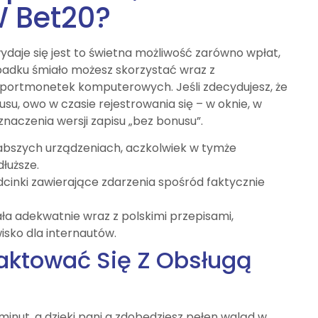
W Bet20?
ydaje się jest to świetna możliwość zarówno wpłat,
ypadku śmiało możesz skorzystać wraz z
 portmonetek komputerowych. Jeśli zdecydujesz, że
u, owo w czasie rejestrowania się – w oknie, w
znaczenia wersji zapisu „bez bonusu”.
łabszych urządzeniach, aczkolwiek w tymże
łuższe.
cinki zawierające zdarzenia spośród faktycznie
ała adekwatnie wraz z polskimi przepisami,
sko dla internautów.
ktować Się Z Obsługą
minut, a dzięki pani a zdobędziesz pełen wgląd w