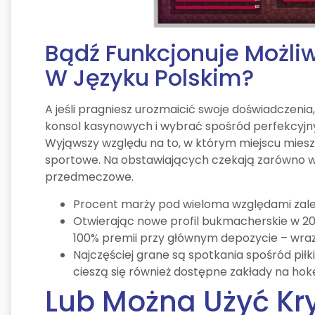
Bądź Funkcjonuje Możli
W Języku Polskim?
A jeśli pragniesz urozmaicić swoje doświadczenia
konsol kasynowych i wybrać spośród perfekcyj
Wyjąwszy względu na to, w którym miejscu mieszk
sportowe. Na obstawiających czekają zarówno w
przedmeczowe.
Procent marży pod wieloma względami zależy
Otwierając nowe profil bukmacherskie w 20
100% premii przy głównym depozycie – wraz
Najczęściej grane są spotkania spośród piłk
cieszą się również dostępne zakłady na hokej
Lub Można Użyć Kr