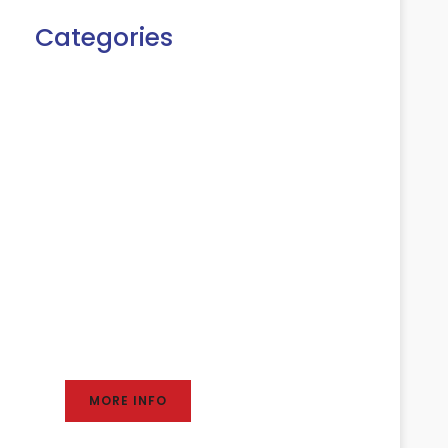
Categories
Logistics
For The
New Era
Lorem ipsum dolor sit
amet consectetur
adipiscing elit dolor
MORE INFO