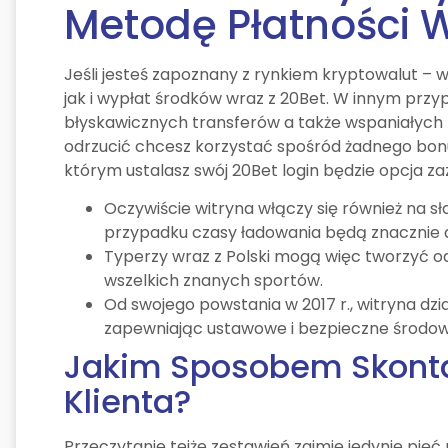
Metodę Płatności 
Jeśli jesteś zapoznany z rynkiem kryptowalut – w
jak i wypłat środków wraz z 20Bet. W innym prz
błyskawicznych transferów a także wspaniałych
odrzucić chcesz korzystać spośród żadnego bonus
którym ustalasz swój 20Bet login będzie opcja za
Oczywiście witryna włączy się również na s
przypadku czasy ładowania będą znacznie d
Typerzy wraz z Polski mogą więc tworzyć od
wszelkich znanych sportów.
Od swojego powstania w 2017 r., witryna dzi
zapewniając ustawowe i bezpieczne środowi
Jakim Sposobem Skonta
Klienta?
Przeczytanie tejże zestawień zajmie jedynie pięć 