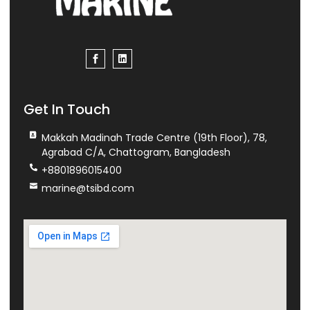
Get In Touch
Makkah Madinah Trade Centre (19th Floor), 78,
Agrabad C/A, Chattogram, Bangladesh
+8801896015400
marine@tsibd.com