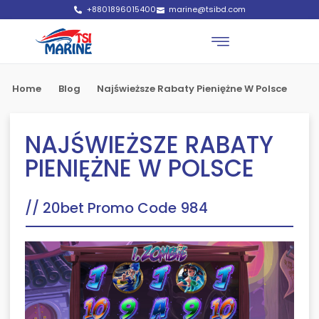
+8801896015400
marine@tsibd.com
Home
Blog
Najświeższe Rabaty Pieniężne W Polsce
NAJŚWIEŻSZE RABATY
PIENIĘŻNE W POLSCE
//
20bet Promo Code 984