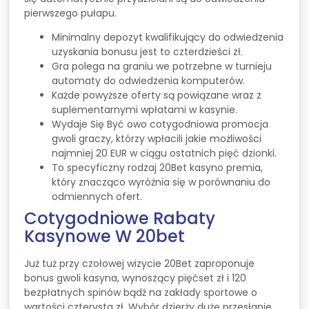
pierwszego pułapu.
Minimalny depozyt kwalifikujący do odwiedzenia
uzyskania bonusu jest to czterdzieści zł.
Gra polega na graniu we potrzebne w turnieju
automaty do odwiedzenia komputerów.
Każde powyższe oferty są powiązane wraz z
suplementarnymi wpłatami w kasynie.
Wydaje Się Być owo cotygodniowa promocja
gwoli graczy, którzy wpłacili jakie możliwości
najmniej 20 EUR w ciągu ostatnich pięć dzionki.
To specyficzny rodzaj 20Bet kasyno premia,
który znacząco wyróżnia się w porównaniu do
odmiennych ofert.
Cotygodniowe Rabaty
Kasynowe W 20bet
Już tuż przy czołowej wizycie 20Bet zaproponuje
bonus gwoli kasyna, wynoszący pięćset zł i 120
bezpłatnych spinów bądź na zakłady sportowe o
wartości czterysta zł. Wybór dzierży duże przesłanie,