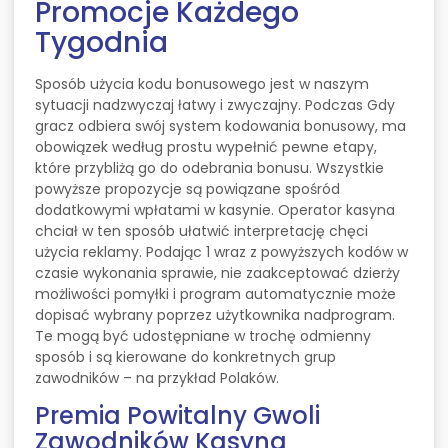
Promocje Każdego
Tygodnia
Sposób użycia kodu bonusowego jest w naszym
sytuacji nadzwyczaj łatwy i zwyczajny. Podczas Gdy
gracz odbiera swój system kodowania bonusowy, ma
obowiązek według prostu wypełnić pewne etapy,
które przybliżą go do odebrania bonusu. Wszystkie
powyższe propozycje są powiązane spośród
dodatkowymi wpłatami w kasynie. Operator kasyna
chciał w ten sposób ułatwić interpretację chęci
użycia reklamy. Podając 1 wraz z powyższych kodów w
czasie wykonania sprawie, nie zaakceptować dzierży
możliwości pomyłki i program automatycznie może
dopisać wybrany poprzez użytkownika nadprogram.
Te mogą być udostępniane w trochę odmienny
sposób i są kierowane do konkretnych grup
zawodników – na przykład Polaków.
Premia Powitalny Gwoli
Zawodników Kasyna