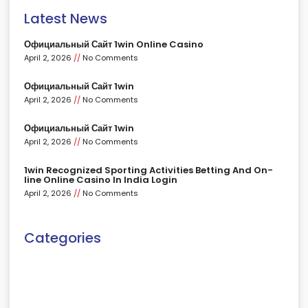
Latest News
Официальный Сайт 1win Online Casino
April 2, 2026
No Comments
Официальный Сайт 1win
April 2, 2026
No Comments
Официальный Сайт 1win
April 2, 2026
No Comments
1win Recognized Sporting Activities Betting And On-
line Online Casino In India Login
April 2, 2026
No Comments
Categories