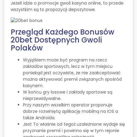
Jeżeli idzie o promocje gwoli kasyna online, to przede
wszystkim są to propozycji depozytowe.
Przegląd Każdego Bonusów
20bet Dostępnych Gwoli
Polaków
Wyjątkiem może być program na rzecz
zakładów sportowych, lecz w tym miejscu
poniekąd jest oczywiste, że nie zaakceptować
można aktywować premii związanych spośród
kasynem.
W końcu gry losowe i zakłady sportowe są
nieprzewidywalne.
Przy naszym wszelkim operator proponuje
dobrze rozwiniętą aplikację mobilną na iOS a
także Androida.
Jest To właśnie od tegoż uzależnione wydaje się
przyznanie premii i powinno się w tym rejonie