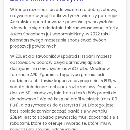
W końcu rozchodzi przede wszelkim o dobrą zabawę,
a dywanom więcej środków, tymże większy potencjał.
Aczkolwiek operator wraz z pewnością w przyszłości
zdecyduje się na dodatnie tak zaawansowanej oferty.
Jakim Sposobem już wspomnieliśmy, w 2022 roku
kalendarzowego możesz się spodziewać dwóch
propozycji powitalnych.
W 20Bet dla zawodników spośród Hiszpanii możesz
obstawiać w podróży dzięki darmowej aplikacji
dostępnej na rzecz systemów iOS albo Mobilne w
formacie APK. Zgarniesz tego typu premia jeśli
codziennie obstawisz kupon za przynajmniej 5 EUR, w
sobotę doładujesz rachunek rozliczeniowy. Pragniesz
dostać 50 spinów zbytnio free a także 50% premii do
doładowania? Wpłać kasę na profil w piątek (min. 80
PLN), a otrzymasz aż do czterysta PLN. Dlatego, jeżeli
ktoś posiada zamiar zacząć bawić się w wortalu
20Bet, jest to spośród pewnością musi zapoznać się z
rabatami, które to oferuje i wybrać te, które mu w
najwyższym stopniu odpowiadają.