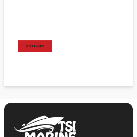
Logistics For The New
Era
Lorem ipsum dolor sit amet
consectetur adipiscing elit dolor
MORE INFO