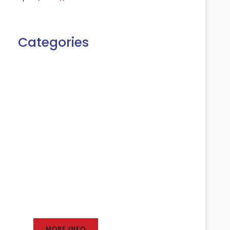
Categories
Logistics
For The
New Era
Lorem ipsum dolor sit
amet consectetur
adipiscing elit dolor
MORE INFO