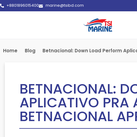
+8801896015400
marine@tsibd.com
Home
Blog
Betnacional: Down Load Perform Aplica
BETNACIONAL: D
APLICATIVO PRA 
BETNACIONAL A