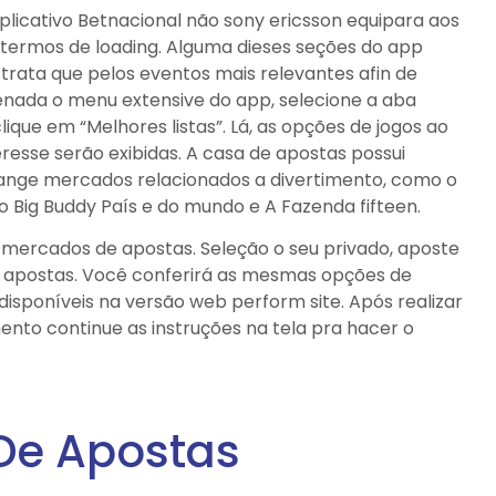
plicativo Betnacional não sony ericsson equipara aos
 termos de loading. Alguma dieses seções do app
 trata que pelos eventos mais relevantes afin de
senada o menu extensive do app, selecione a aba
lique em “Melhores listas”. Lá, as opções de jogos ao
sse serão exibidas. A casa de apostas possui
range mercados relacionados a divertimento, como o
 Big Buddy País e do mundo e A Fazenda fifteen.
mercados de apostas. Seleção o seu privado, aposte
s apostas. Você conferirá as mesmas opções de
disponíveis na versão web perform site. Após realizar
nto continue as instruções na tela pra hacer o
 De Apostas