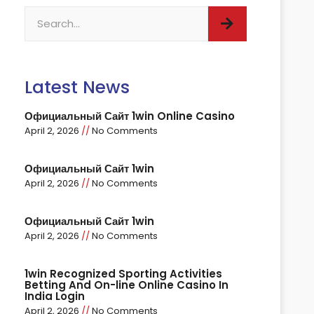
Latest News
Официальный Сайт 1win Online Casino
April 2, 2026
No Comments
Официальный Сайт 1win
April 2, 2026
No Comments
Официальный Сайт 1win
April 2, 2026
No Comments
1win Recognized Sporting Activities
Betting And On-line Online Casino In
India Login
April 2, 2026
No Comments