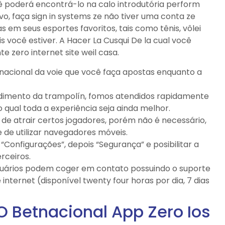
ocê poderá encontrá-lo na calo introdutória perform
o, faça sign in systems ze não tiver uma conta ze
s em seus esportes favoritos, tais como tênis, vôlei
s você estiver. A Hacer La Cusqui De la cual você
te zero internet site weil casa.
tnacional da voie que você faça apostas enquanto a
dimento da trampolín, fomos atendidos rapidamente
 qual toda a experiência seja ainda melhor.
e de atrair certos jogadores, porém não é necessário,
de utilizar navegadores móveis.
“Configurações”, depois “Segurança” e posibilitar a
rceiros.
suários podem coger em contato possuindo o suporte
 internet (disponível twenty four horas por dia, 7 dias
O Betnacional App Zero Ios