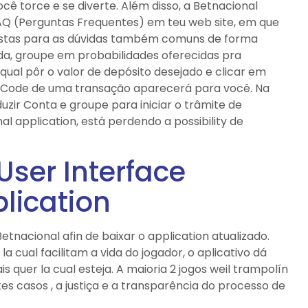
cê torce e se diverte. Além disso, a Betnacional
FAQ (Perguntas Frequentes) em teu web site, em que
stas para as dúvidas também comuns de forma
da, groupe em probabilidades oferecidas pra
qual pôr o valor de depósito desejado e clicar em
 Code de uma transação aparecerá para você. Na
uzir Conta e groupe para iniciar o trâmite de
al application, está perdendo a possibility de
User Interface
lication
tnacional afin de baixar o application atualizado.
a cual facilitam a vida do jogador, o aplicativo dá
s quer la cual esteja. A maioria 2 jogos weil trampolín
es casos , a justiça e a transparência do processo de