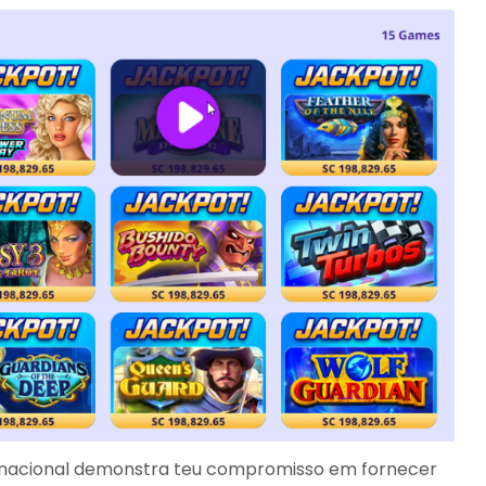
etnacional demonstra teu compromisso em fornecer