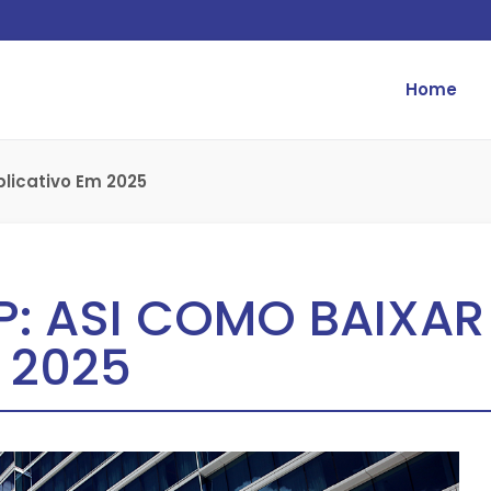
Home
plicativo Em 2025
P: ASI COMO BAIXAR
 2025