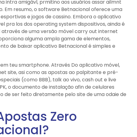
a intra amigávl, prmitino aos usuários assar ailmnt
ivo. Em resumo, o software Betnacional oferece uma
esportivas e jogos de cassino. Embora o aplicativo
el pra los dos operating system dispositivos, ainda é
l através de uma versão móvel carry out internet
proporciona alguma ampla gama de elementos,
o de baixar aplicativo Betnacional é simples e
vo em teu smartphone. Através Do aplicativo móvel,
t site, asi como as apostas ao palpitante e pré-
peciais (como BBB), talk ao vivo, cash out e live
APK, o documento de instalação afin de celulares
 de ser feito diretamente pelo site de uma odaie de
Apostas Zero
acional?