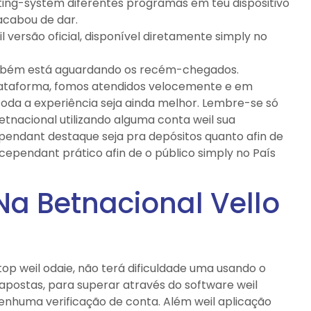
ting-system diferentes programas em teu dispositivo
acabou de dar.
l versão oficial, disponível diretamente simply no
mbém está aguardando os recém-chegados.
ataforma, fomos atendidos velocemente e em
toda a experiência seja ainda melhor. Lembre-se só
Betnacional utilizando alguma conta weil sua
pendant destaque seja pra depósitos quanto afin de
cependant prático afin de o público simply no País
a Betnacional Vello
op weil odaie, não terá dificuldade uma usando o
 apostas, para superar através do software weil
enhuma verificação de conta. Além weil aplicação