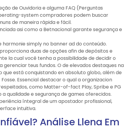
eção de Ouvidoria e alguma FAQ (Perguntas
e operating-system compradores podem buscar
uns de maneira rápida e fácil.
enciada asi como a Betnacional garante segurança e
e harmonie simply no banner ad do conteúdo.
proporciona duas de opções afin de depósitos e
nte la cual você tenha a possibilidade de decidir o
a gerenciar teus fundos. O de elevados destaques na
do que está conquistando en absoluto globo, além de
Fosse. Essencial destacar o qual a organizacion
respeitados, como Matter-of-fact Play, Spribe e PG
o a qualidade e segurança de games oferecidos.
riência íntegral de um apostador profissional,
rface intuitiva.
nfiável? Análise Llena Em