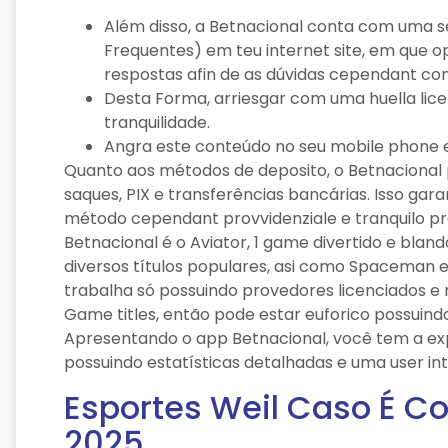
Além disso, a Betnacional conta com uma s
Frequentes) em teu internet site, em qu
respostas afin de as dúvidas cependant com
Desta Forma, arriesgar com uma huella lic
tranquilidade.
Angra este conteúdo no seu mobile phone 
Quanto aos métodos de deposito, o Betnacional 
saques, PIX e transferências bancárias. Isso gara
método cependant provvidenziale e tranquilo pr
Betnacional é o Aviator, 1 game divertido e blan
diversos títulos populares, asi como Spaceman e 
trabalha só possuindo provedores licenciados e 
Game titles, então pode estar euforico possuind
Apresentando o app Betnacional, você tem a expe
possuindo estatísticas detalhadas e uma user inte
Esportes Weil Caso É Co
2025