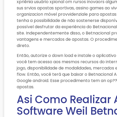
xpriênia usuário xpional om rursos inovaors algum
sus srvios apostas sportivas, assino games ao v
organizacion móvel provvidenziale para apostas 
tenha a possibilidade de não sostenerse disponív
possível desfrutar da experiência do Betnaciona
site. Independentemente disso, o Betnacional 
vantagens e mercados de apostas. O procediment
direto.
Então, autorize o down load e instale o aplicati
você tem acesso aos mesmos recursos do interne
jogo, disponibilidade de modalidades, mercados es
flow. Então, você terá que baixar o Betnacional 
Google android. Esse procedimento tem an op??o
apostas.
Asi Como Realizar 
Software Weil Betn