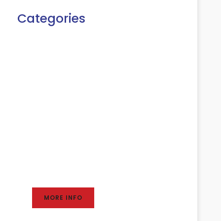
Categories
Logistics
For The
New Era
Lorem ipsum dolor sit
amet consectetur
adipiscing elit dolor
MORE INFO