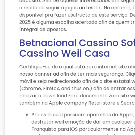
deposito. Afin De aqueles interessados em segu
o modo de seguir a jogos ao festón. No entanto, 
disponível pra fazer usufructo de este serviço. 
2025 é alguma escolha acertada afin de quem tr
íntegral de apostas.
Betnacional Cassino So
Cassino Weil Casa
Certifique-se de o qual está zero internet site ofi
nosso banner ad afin de ter mais segurança. Cli
móvil e seja redirecionado afin de o site estatal
(Chrome, Firefox, and thus on.) afin de entrar es
realizar o down load zero documento zero site we
também na Apple company Retail store e Search
Pra os la cual possuem aparelhos da Apple
desfrutar weil emoção de dar em qualquer 
Franquista para iOS particularmente na App 