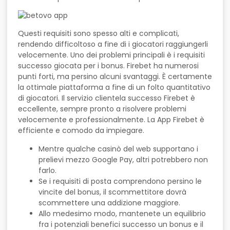
Questi requisiti sono spesso alti e complicati,
rendendo difficoltoso a fine di i giocatori raggiungerli
velocemente. Uno dei problemi principali è i requisiti
successo giocata per i bonus. Firebet ha numerosi
punti forti, ma persino alcuni svantaggi. È certamente
la ottimale piattaforma a fine di un folto quantitativo
di giocatori. Il servizio clientela successo Firebet è
eccellente, sempre pronto a risolvere problemi
velocemente e professionalmente. La App Firebet è
efficiente e comodo da impiegare.
Mentre qualche casinò del web supportano i
prelievi mezzo Google Pay, altri potrebbero non
farlo.
Se i requisiti di posta comprendono persino le
vincite del bonus, il scommettitore dovrà
scommettere una addizione maggiore.
Allo medesimo modo, mantenete un equilibrio
fra i potenziali benefici successo un bonus e il