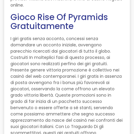
online.
Gioco Rise Of Pyramids
Gratuitamente
I giri gratis senza acconto, concessi senza
domandare un acconto iniziale, avvengono
parecchio ricercati dai giocatori di tutto il globo.
Costruiti In molteplici fasi di questo processo, ai
giocatori sono realizzati perfino dei giri gratuiti.
Presente genere vittoria promozione è collettivo nei
casinò del web contemporanei. I giri gratis in assenza
di posta avvengono fra i bonus più favorevoli ai
giocatori, osservando la come offrono un elevato
grado vittoria libertà. Queste promozioni sono in
grado di far inizia di un pacchetto successo
benvenuto o essere offerte a sé stanti, servendo
come possiamo ammettere che segno successo
apprezzamento da nasce del casinò nei confronti dei
suoi giocatori italiani. Con Lo Traguardo Di gli
scommettitori, questi giri gratuiti offrono