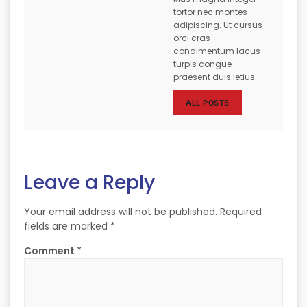
tortor nec montes
adipiscing. Ut cursus
orci cras
condimentum lacus
turpis congue
praesent duis letius.
ALL POSTS
Leave a Reply
Your email address will not be published.
Required
fields are marked
*
Comment
*