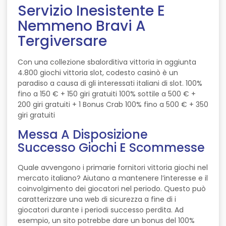
Servizio Inesistente E
Nemmeno Bravi A
Tergiversare
Con una collezione sbalorditiva vittoria in aggiunta
4.800 giochi vittoria slot, codesto casinò è un
paradiso a causa di gli interessati italiani di slot. 100%
fino a 150 € + 150 giri gratuiti 100% sottile a 500 € +
200 giri gratuiti + 1 Bonus Crab 100% fino a 500 € + 350
giri gratuiti
Messa A Disposizione
Successo Giochi E Scommesse
Quale avvengono i primarie fornitori vittoria giochi nel
mercato italiano? Aiutano a mantenere l’interesse e il
coinvolgimento dei giocatori nel periodo. Questo può
caratterizzare una web di sicurezza a fine di i
giocatori durante i periodi successo perdita. Ad
esempio, un sito potrebbe dare un bonus del 100%