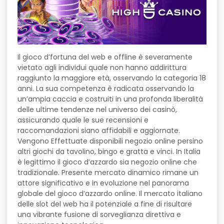
Il gioco d’fortuna del web e offline è severamente
vietato agli individui quale non hanno addirittura
raggiunto la maggiore età, osservando la categoria 18
anni. La sua competenza è radicata osservando la
un’ampia caccia e costruiti in una profonda liberalità
delle ultime tendenze nel universo dei casinò,
assicurando quale le sue recensioni e
raccomandazioni siano affidabili e aggiornate.
Vengono Effettuate disponibili negozio online persino
altri giochi da tavolino, bingo e gratta e vinci. In Italia
è legittimo il gioco d’azzardo sia negozio online che
tradizionale. Presente mercato dinamico rimane un
attore significativo e in evoluzione nel panorama
globale del gioco d’azzardo online. Il mercato italiano
delle slot del web ha il potenziale a fine di risultare
una vibrante fusione di sorveglianza direttiva e