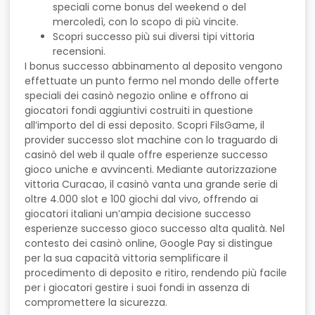
speciali come bonus del weekend o del
mercoledì, con lo scopo di più vincite.
Scopri successo più sui diversi tipi vittoria
recensioni.
I bonus successo abbinamento al deposito vengono
effettuate un punto fermo nel mondo delle offerte
speciali dei casinò negozio online e offrono ai
giocatori fondi aggiuntivi costruiti in questione
all’importo del di essi deposito. Scopri FilsGame, il
provider successo slot machine con lo traguardo di
casinò del web il quale offre esperienze successo
gioco uniche e avvincenti. Mediante autorizzazione
vittoria Curacao, il casinò vanta una grande serie di
oltre 4.000 slot e 100 giochi dal vivo, offrendo ai
giocatori italiani un’ampia decisione successo
esperienze successo gioco successo alta qualità. Nel
contesto dei casinò online, Google Pay si distingue
per la sua capacità vittoria semplificare il
procedimento di deposito e ritiro, rendendo più facile
per i giocatori gestire i suoi fondi in assenza di
compromettere la sicurezza.