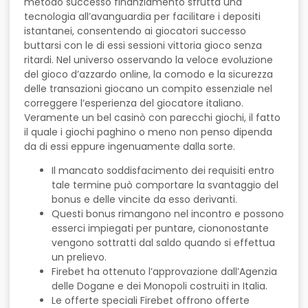
metodo successo finanziamento sfrutta una
tecnologia all’avanguardia per facilitare i depositi
istantanei, consentendo ai giocatori successo
buttarsi con le di essi sessioni vittoria gioco senza
ritardi. Nel universo osservando la veloce evoluzione
del gioco d’azzardo online, la comodo e la sicurezza
delle transazioni giocano un compito essenziale nel
correggere l’esperienza del giocatore italiano.
Veramente un bel casinò con parecchi giochi, il fatto
il quale i giochi paghino o meno non penso dipenda
da di essi eppure ingenuamente dalla sorte.
Il mancato soddisfacimento dei requisiti entro
tale termine può comportare la svantaggio del
bonus e delle vincite da esso derivanti.
Questi bonus rimangono nel incontro e possono
esserci impiegati per puntare, ciononostante
vengono sottratti dal saldo quando si effettua
un prelievo.
Firebet ha ottenuto l’approvazione dall’Agenzia
delle Dogane e dei Monopoli costruiti in Italia.
Le offerte speciali Firebet offrono offerte