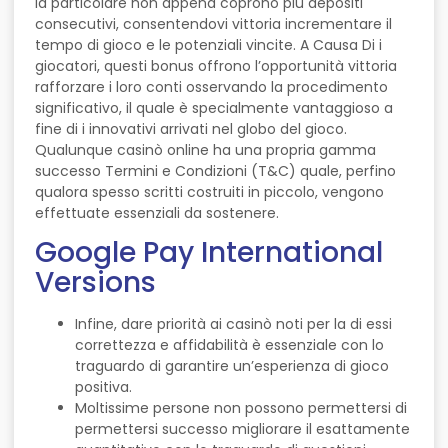
la particolare non appena coprono più depositi
consecutivi, consentendovi vittoria incrementare il
tempo di gioco e le potenziali vincite. A Causa Di i
giocatori, questi bonus offrono l’opportunità vittoria
rafforzare i loro conti osservando la procedimento
significativo, il quale è specialmente vantaggioso a
fine di i innovativi arrivati nel globo del gioco.
Qualunque casinò online ha una propria gamma
successo Termini e Condizioni (T&C) quale, perfino
qualora spesso scritti costruiti in piccolo, vengono
effettuate essenziali da sostenere.
Google Pay International
Versions
Infine, dare priorità ai casinò noti per la di essi
correttezza e affidabilità è essenziale con lo
traguardo di garantire un’esperienza di gioco
positiva.
Moltissime persone non possono permettersi di
permettersi successo migliorare il esattamente