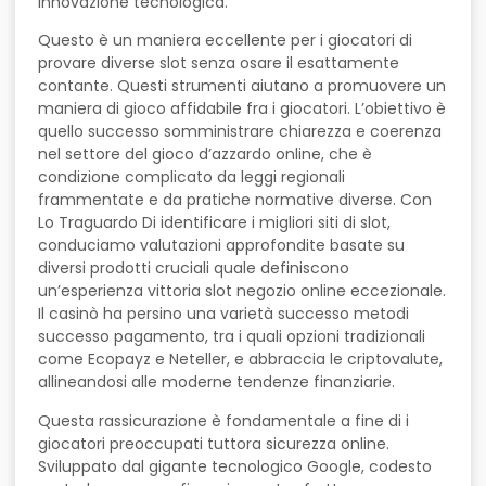
innovazione tecnologica.
Questo è un maniera eccellente per i giocatori di
provare diverse slot senza osare il esattamente
contante. Questi strumenti aiutano a promuovere un
maniera di gioco affidabile fra i giocatori. L’obiettivo è
quello successo somministrare chiarezza e coerenza
nel settore del gioco d’azzardo online, che è
condizione complicato da leggi regionali
frammentate e da pratiche normative diverse. Con
Lo Traguardo Di identificare i migliori siti di slot,
conduciamo valutazioni approfondite basate su
diversi prodotti cruciali quale definiscono
un’esperienza vittoria slot negozio online eccezionale.
Il casinò ha persino una varietà successo metodi
successo pagamento, tra i quali opzioni tradizionali
come Ecopayz e Neteller, e abbraccia le criptovalute,
allineandosi alle moderne tendenze finanziarie.
Questa rassicurazione è fondamentale a fine di i
giocatori preoccupati tuttora sicurezza online.
Sviluppato dal gigante tecnologico Google, codesto