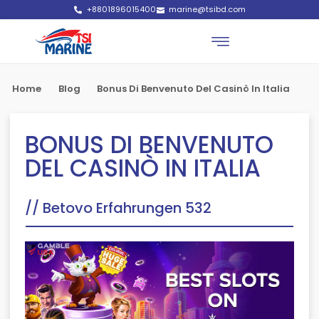
+8801896015400
marine@tsibd.com
Home
Blog
Bonus Di Benvenuto Del Casinò In Italia
BONUS DI BENVENUTO
DEL CASINÒ IN ITALIA
//
Betovo Erfahrungen 532