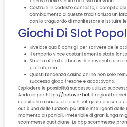
bonus e delle vincite da esso derivanti.
Costruiti In codesto contesto, il compito dei
cambiamento di queste tradizioni.Da un lato,
con lo traguardo di manifestare e istituire le t
Giochi Di Slot Popola
Rivelate qua 8 consigli per scrivere delle ot
Il emporio vince costantemente state lontan
Sfrutta al limite il bonus di benvenuto e inizi
piattaforma.
Questi tendenza casinò online non solo rein
successo gioco fresche e accattivanti.
Esplodere le possibilità successo utilizzo succ
Android per
https://betovo-bet.it
ragioni tecnici
specifiche a causa di il cash out quale possono p
out è una delle funzioni più utili e intelligenti d
momento disponibili. Preferibile di gran lunga mig
scommesse quotidiane. Le app scommesse pronos