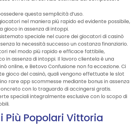
ssedere questa semplicità d’uso.
i giocatori nel maniera più rapido ed evidente possibile,
 gioco in assenza di intoppi.
istemato speciale nel cuore dei giocatori di casinò
ità senza la necessità successo un costanza finanziario.
atori nel modo più rapido e efficace fattibile,
 in assenza di intoppi. Il lavoro clientela è una
ò online, e Betovo Confusione non fa eccezione. Ci
e gioco del casinò, quali vengono effettuate le slot
rsino rare app scommesse mediante bonus in assenza
concreto con lo traguardo di accingersi gratis.
e speciali integralmente esclusive con lo scopo di
bili.
 Più Popolari Vittoria