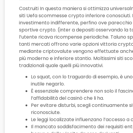
Costruiti In questa maniera si ottimizza univers
siti Uefa scommesse crypto inferiore conosciuti. 
investimento indifferente, perfino ove parecchi
sportive crypto. (inter a depositi osservando la
l’utente ricava ricompense periodiche. Taluno spo
tanti mercati offrono varie opzioni vittoria cryp
mediante criptovalute vengono effettuate anche 
più moderno e inferiore stantio. Moltissimi siti sco
tradizionali quale quelli più innovativi.
Lo squat, con lo traguardo di esempio, è uno 
inutile negarlo.
È essenziale comprendere non solo il fascino 
l’affidabilità del casinò che li ha.
Per evitare disturbi, scegli continuamente s
riconosciute.
Le leggi localizzate influenzano l’accesso a c
Il mancato soddisfacimento dei requisiti en