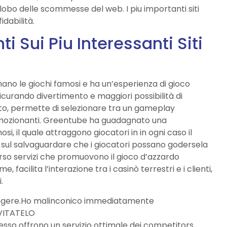
globo delle scommesse del web. I piu importanti siti
dabilità.
 Sui Piu Interessanti Siti
ano le giochi famosi e ha un’esperienza di gioco
icurando divertimento e maggiori possibilità di
itto, permette di selezionare tra un gameplay
emozionanti. Greentube ha guadagnato una
si, il quale attraggono giocatori in in ogni caso il
a sul salvaguardare che i giocatori possano godersela
rso servizi che promuovono il gioco d’azzardo
 facilita l’interazione tra i casinò terrestri e i clienti,
.
piangere.Ho malinconico immediatamente
VITATELO
sso offrono un servizio ottimale dei competitors