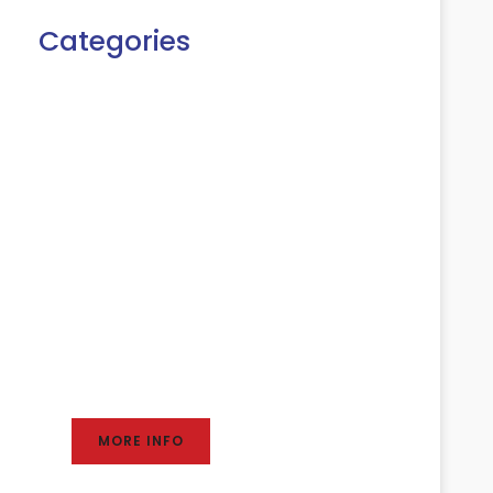
Categories
Logistics
For The
New Era
Lorem ipsum dolor sit
amet consectetur
adipiscing elit dolor
MORE INFO