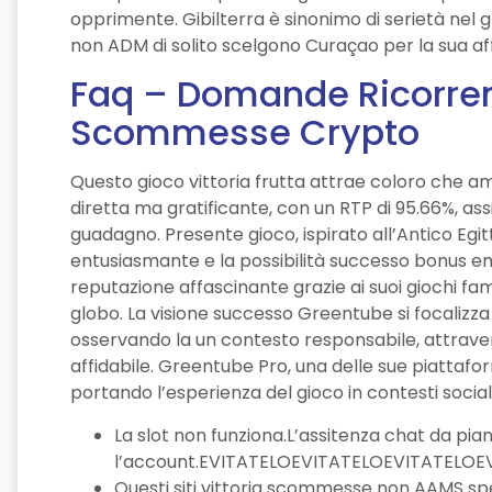
opprimente. Gibilterra è sinonimo di serietà nel 
non ADM di solito scelgono Curaçao per la sua affi
Faq – Domande Ricorrenti
Scommesse Crypto
Questo gioco vittoria frutta attrae coloro che am
diretta ma gratificante, con un RTP di 95.66%, ass
guadagno. Presente gioco, ispirato all’Antico Eg
entusiasmante e la possibilità successo bonus 
reputazione affascinante grazie ai suoi giochi famo
globo. La visione successo Greentube si focalizz
osservando la un contesto responsabile, attrave
affidabile. Greentube Pro, una delle sue piattaforme,
portando l’esperienza del gioco in contesti sociali
La slot non funziona.L’assitenza chat da 
l’account.EVITATELOEVITATELOEVITATELOE
Questi siti vittoria scommesse non AAMS spe