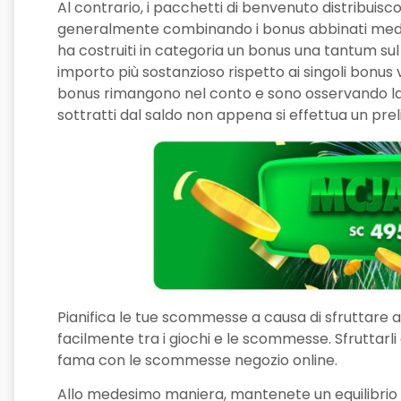
Al contrario, i pacchetti di benvenuto distribuiscon
generalmente combinando i bonus abbinati mediant
ha costruiti in categoria un bonus una tantum sul
importo più sostanzioso rispetto ai singoli bonu
bonus rimangono nel conto e sono osservando la 
sottratti dal saldo non appena si effettua un prel
Pianifica le tue scommesse a causa di sfruttare al 
facilmente tra i giochi e le scommesse. Sfruttarli
fama con le scommesse negozio online.
Allo medesimo maniera, mantenete un equilibrio tr