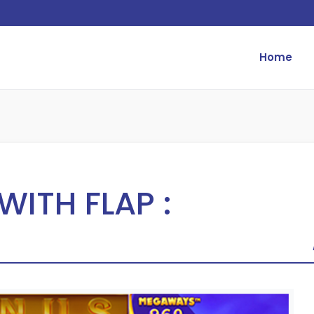
Home
WITH FLAP :