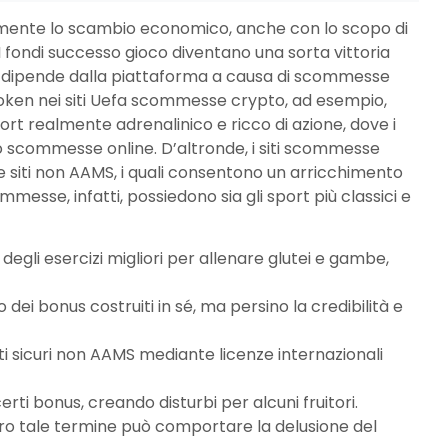
almente lo scambio economico, anche con lo scopo di
I fondi successo gioco diventano una sorta vittoria
o dipende dalla piattaforma a causa di scommesse
 token nei siti Uefa scommesse crypto, ad esempio,
rt realmente adrenalinico e ricco di azione, dove i
to scommesse online. D’altronde, i siti scommesse
siti non AAMS, i quali consentono un arricchimento
mmesse, infatti, possiedono sia gli sport più classici e
degli esercizi migliori per allenare glutei e gambe,
dei bonus costruiti in sé, ma persino la credibilità e
iti sicuri non AAMS mediante licenze internazionali
erti bonus, creando disturbi per alcuni fruitori.
tro tale termine può comportare la delusione del