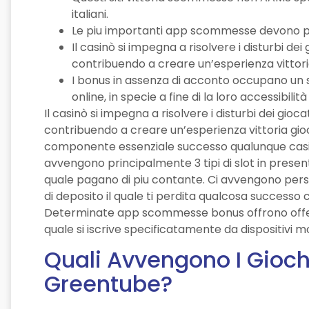
italiani.
Le piu importanti app scommesse devono po
Il casinò si impegna a risolvere i disturbi de
contribuendo a creare un’esperienza vittoria
I bonus in assenza di acconto occupano un s
online, in specie a fine di la loro accessibil
Il casinò si impegna a risolvere i disturbi dei gioc
contribuendo a creare un’esperienza vittoria gioco
componente essenziale successo qualunque casin
avvengono principalmente 3 tipi di slot in present
quale pagano di piu contante. Ci avvengono pe
di deposito il quale ti perdita qualcosa successo 
Determinate app scommesse bonus offrono offert
quale si iscrive specificatamente da dispositivi mo
Quali Avvengono I Giochi
Greentube?