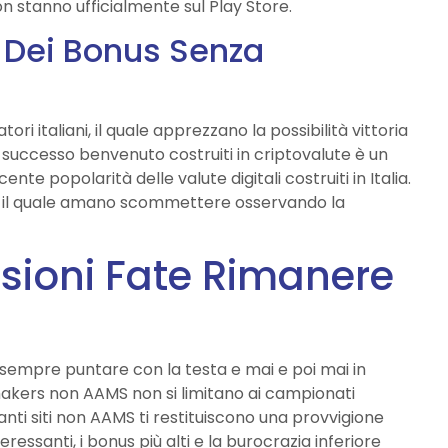
stanno ufficialmente sul Play Store.
 Dei Bonus Senza
atori italiani, il quale apprezzano la possibilità vittoria
 successo benvenuto costruiti in criptovalute è un
nte popolarità delle valute digitali costruiti in Italia.
ori il quale amano scommettere osservando la
sioni Fate Rimanere
sempre puntare con la testa e mai e poi mai in
kmakers non AAMS non si limitano ai campionati
nti siti non AAMS ti restituiscono una provvigione
ressanti, i bonus più alti e la burocrazia inferiore