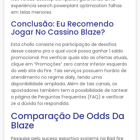
experiência search powerplant optimization falhas
em telas menores.
Conclusão: Eu Recomendo
Jogar No Cassino Blaze?
Esta chollo consiste na participação de desafios
desse cassino pra o qual você possa ganhar 1 saldo
promocional. Pra verificar quais são as ofertas atuais,
clique em “Promoções” zero cantar inferior esquerdo
do web site da Fire. Tais serviços possuem horário de
atendimento no regime daily, tendo uma
disponibilidade ampliada. Além de tais canais, os
apostadores também tem a possibilidade de tantear
a página de Perguntas Frequentes (FAQ) e verificar
ze a dúvida foi respondida.
Comparação De Odds Da
Blaze
Pesquise pelo suceso esportivo systems na Bad fire