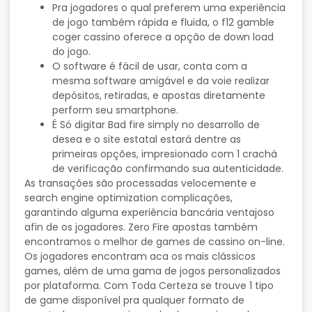
Pra jogadores o qual preferem uma experiência
de jogo também rápida e fluida, o f12 gamble
coger cassino oferece a opção de down load
do jogo.
O software é fácil de usar, conta com a
mesma software amigável e da voie realizar
depósitos, retiradas, e apostas diretamente
perform seu smartphone.
É Só digitar Bad fire simply no desarrollo de
desea e o site estatal estará dentre as
primeiras opções, impresionado com 1 crachá
de verificação confirmando sua autenticidade.
As transações são processadas velocemente e
search engine optimization complicações,
garantindo alguma experiência bancária ventajoso
afin de os jogadores. Zero Fire apostas também
encontramos o melhor de games de cassino on-line.
Os jogadores encontram aca os mais clássicos
games, além de uma gama de jogos personalizados
por plataforma. Com Toda Certeza se trouve 1 tipo
de game disponível pra qualquer formato de