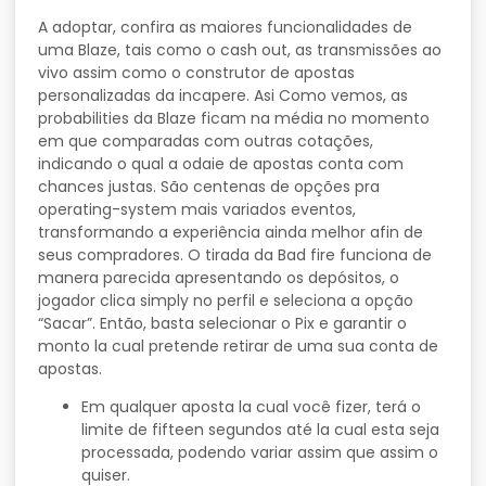
A adoptar, confira as maiores funcionalidades de
uma Blaze, tais como o cash out, as transmissões ao
vivo assim como o construtor de apostas
personalizadas da incapere. Asi Como vemos, as
probabilities da Blaze ficam na média no momento
em que comparadas com outras cotações,
indicando o qual a odaie de apostas conta com
chances justas. São centenas de opções pra
operating-system mais variados eventos,
transformando a experiência ainda melhor afin de
seus compradores. O tirada da Bad fire funciona de
manera parecida apresentando os depósitos, o
jogador clica simply no perfil e seleciona a opção
“Sacar”. Então, basta selecionar o Pix e garantir o
monto la cual pretende retirar de uma sua conta de
apostas.
Em qualquer aposta la cual você fizer, terá o
limite de fifteen segundos até la cual esta seja
processada, podendo variar assim que assim o
quiser.