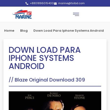
+8801896015400
marine@tsibd.com
Home
Blog
Down Load Para Iphone Systems Android
DOWN LOAD PARA
IPHONE SYSTEMS
ANDROID
//
Blaze Original Download 309