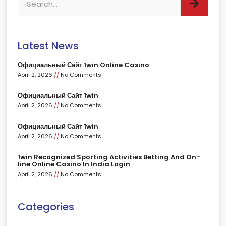
Latest News
Официальный Сайт 1win Online Casino
April 2, 2026
No Comments
Официальный Сайт 1win
April 2, 2026
No Comments
Официальный Сайт 1win
April 2, 2026
No Comments
1win Recognized Sporting Activities Betting And On-
line Online Casino In India Login
April 2, 2026
No Comments
Categories