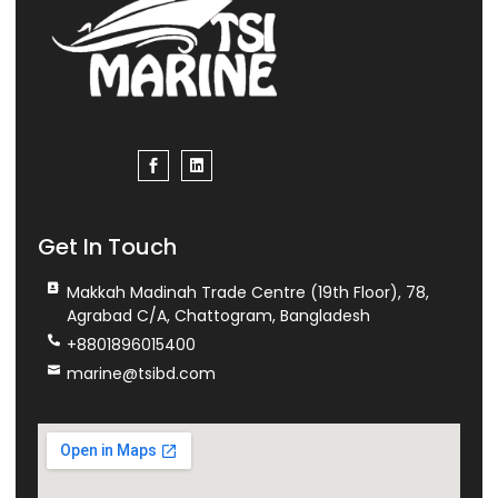
Get In Touch
Makkah Madinah Trade Centre (19th Floor), 78,
Agrabad C/A, Chattogram, Bangladesh
+8801896015400
marine@tsibd.com