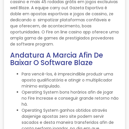
cassino e mais 45 rodadas grátis em jogos exclsuivas
weil Blaze. A equipe carry out Gazeta Esportiva é
doble em apostas esportivas e jogos de cassino, ze
dedicando a simpatizar plataformas confiáveis e
que oferecem, de acontecimento, boas
oportunidades. O Fire on line casino app oferece uma
ampla gama de games de prestigiados provedores
de software program.
Andatura A Marcia Afin De
Baixar O Software Blaze
Para vencê-los, é imprecindible produzir uma
aposta qualificatória e atingir o multiplicador
mínimo estipulado.
Operating System bons horários afin de jogar
no Fire Increase e conseguir grande retorno não
há.
Operating System ganhos obtidos através
dasjenige apostas zero site podem servir
sacados e desta maneira transferidos afin de
conta perform jogador, no dia em que