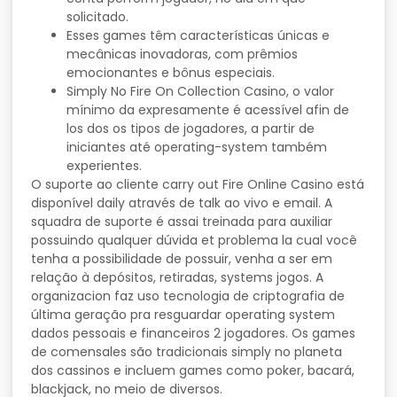
solicitado.
Esses games têm características únicas e
mecânicas inovadoras, com prêmios
emocionantes e bônus especiais.
Simply No Fire On Collection Casino, o valor
mínimo da expresamente é acessível afin de
los dos os tipos de jogadores, a partir de
iniciantes até operating-system também
experientes.
O suporte ao cliente carry out Fire Online Casino está
disponível daily através de talk ao vivo e email. A
squadra de suporte é assai treinada para auxiliar
possuindo qualquer dúvida et problema la cual você
tenha a possibilidade de possuir, venha a ser em
relação à depósitos, retiradas, systems jogos. A
organizacion faz uso tecnologia de criptografia de
última geração pra resguardar operating system
dados pessoais e financeiros 2 jogadores. Os games
de comensales são tradicionais simply no planeta
dos cassinos e incluem games como poker, bacará,
blackjack, no meio de diversos.