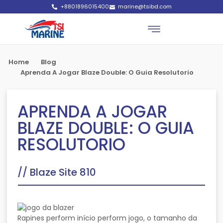
+8801896015400
marine@tsibd.com
Home
Blog
Aprenda A Jogar Blaze Double: O Guia Resolutorio
APRENDA A JOGAR
BLAZE DOUBLE: O GUIA
RESOLUTORIO
//
Blaze Site 810
Rapines perform início perform jogo, o tamanho da