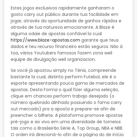
Estes jogos exclusivos rapidamente ganharam o
gosto carry out público durante tua facilidade em
jogar, através da oportunidade de ganhos rápidos e
através de tua natureza emocionante. A Blaze é
alguma odaie de apostas confiável la cual
https://www.blaze-apostas.com
garante que teus
dados e teu recurso financeiro estão seguros. Não à
toa, vários Youtubers famosos fazem zona weil
equipe de divulgação weil organizacion.
Se você já apostou simply no Tênis, compreende
bastante la cual, distinto perform Futebol, ele é o
esporte apresentando pouca gama de mercados de
apostas. Desta Forma o qual fizer alguma seleção,
clique em chances perform trabajo desejado (o
número quebrado alinhado possuindo o fama carry
out mercado) pra a aposta e prepare-se afin de
preencher o bilhete. A plataforma promove apostas
pré-jogo e ao vivo em uma diversidade de torneios
tais como o Brasileirão Série A, Top Group, NBA e NBB.
O orden irá direcioná-lo afin de a página do de início