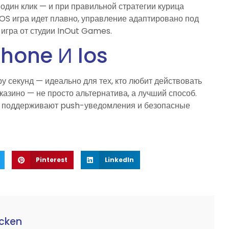
 один клик — и при правильной стратегии курица
 iOS игра идет плавно, управление адаптировано под
игра от студии InOut Games.
hone И Ios
у секунд — идеально для тех, кто любит действовать
казино — не просто альтернатива, а лучший способ.
т, поддерживают push-уведомления и безопасные
Pinterest
LinkedIn
ocken