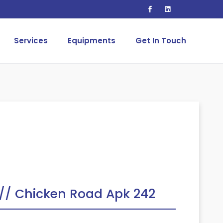
Services
Equipments
Get In Touch
//
Chicken Road Apk 242