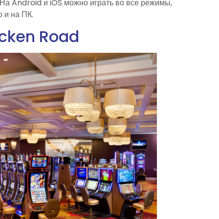
На Android и iOS можно играть во все режимы,
 и на ПК.
icken Road