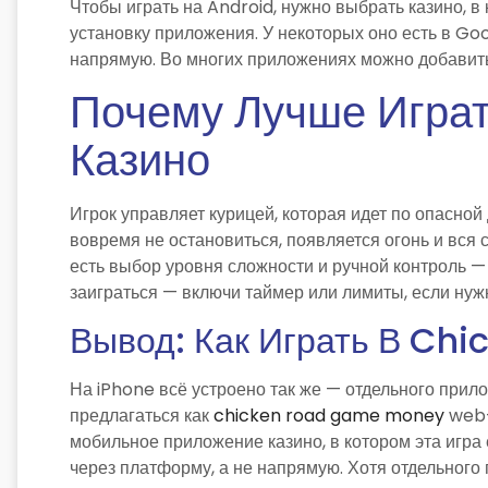
Чтобы играть на Android, нужно выбрать казино, в
установку приложения. У некоторых оно есть в Go
напрямую. Во многих приложениях можно добавить
Почему Лучше Игра
Казино
Игрок управляет курицей, которая идет по опасной
вовремя не остановиться, появляется огонь и вся 
есть выбор уровня сложности и ручной контроль — 
заиграться — включи таймер или лимиты, если нуж
Вывод: Как Играть В Ch
На iPhone всё устроено так же — отдельного прил
предлагаться как
chicken road game money
web-
мобильное приложение казино, в котором эта игра е
через платформу, а не напрямую. Хотя отдельного