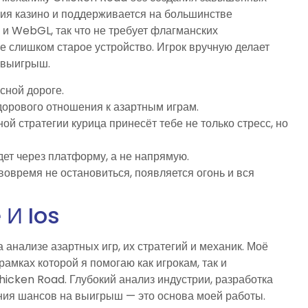
ия казино и поддерживается на большинстве
и WebGL, так что не требует флагманских
е слишком старое устройство. Игрок вручную делает
ь выигрыш.
сной дороге.
дорового отношения к азартным играм.
ой стратегии курица принесёт тебе не только стресс, но
идет через платформу, а не напрямую.
вовремя не остановиться, появляется огонь и вся
 И Ios
 анализе азартных игр, их стратегий и механик. Моё
рамках которой я помогаю как игрокам, так и
hicken Road. Глубокий анализ индустрии, разработка
ния шансов на выигрыш — это основа моей работы.