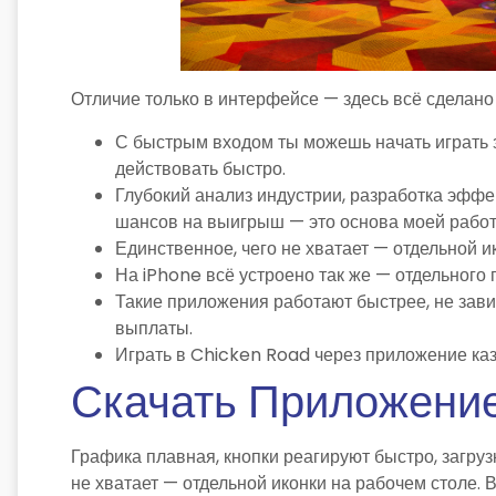
Отличие только в интерфейсе — здесь всё сделано 
С быстрым входом ты можешь начать играть з
действовать быстро.
Глубокий анализ индустрии, разработка эфф
шансов на выигрыш — это основа моей работ
Единственное, чего не хватает — отдельной и
На iPhone всё устроено так же — отдельного 
Такие приложения работают быстрее, не за
выплаты.
Играть в Chicken Road через приложение каз
Скачать Приложени
Графика плавная, кнопки реагируют быстро, загруз
не хватает — отдельной иконки на рабочем столе.