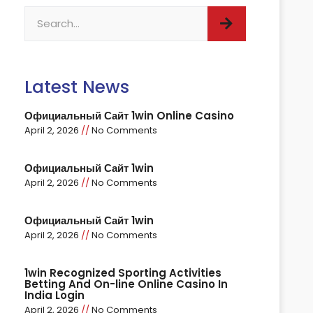
Latest News
Официальный Сайт 1win Online Casino
April 2, 2026
No Comments
Официальный Сайт 1win
April 2, 2026
No Comments
Официальный Сайт 1win
April 2, 2026
No Comments
1win Recognized Sporting Activities
Betting And On-line Online Casino In
India Login
April 2, 2026
No Comments