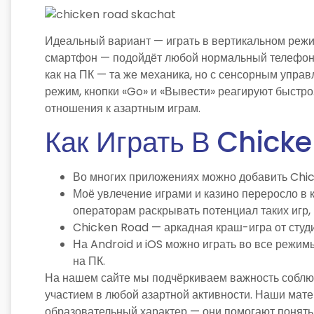
Идеальный вариант — играть в вертикальном режи
смартфон — подойдёт любой нормальный телефон по
как на ПК — та же механика, но с сенсорным упр
режим, кнопки «Go» и «Вывести» реагируют быстро
отношения к азартным играм.
Как Играть В Chick
Во многих приложениях можно добавить Chic
Моё увлечение играми и казино переросло в ка
операторам раскрывать потенциал таких игр,
Chicken Road — аркадная краш-игра от студ
На Android и iOS можно играть во все режимы
на ПК.
На нашем сайте мы подчёркиваем важность соблю
участием в любой азартной активности. Наши мате
образовательный характер — они помогают понят