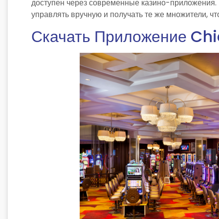
доступен через современные казино-приложения. 
управлять вручную и получать те же множители, что
Скачать Приложение Ch