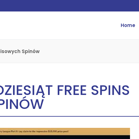
Home
atisowych Spinów
ZIESIĄT FREE SPINS
PINÓW