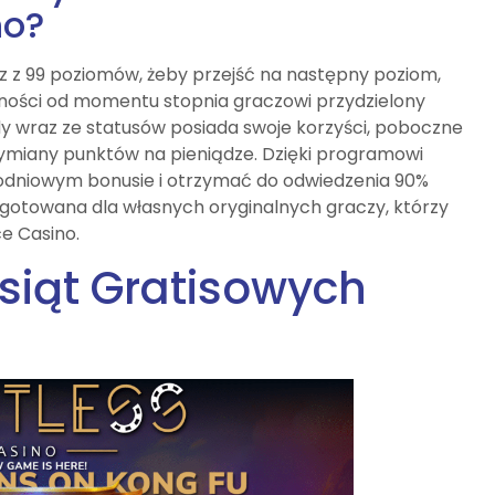
no?
az z 99 poziomów, żeby przejść na następny poziom,
ności od momentu stopnia graczowi przydzielony
żdy wraz ze statusów posiada swoje korzyści, poboczne
ymiany punktów na pieniądze. Dzięki programowi
godniowym bonusie i otrzymać do odwiedzenia 90%
ygotowana dla własnych oryginalnych graczy, którzy
e Casino.
esiąt Gratisowych