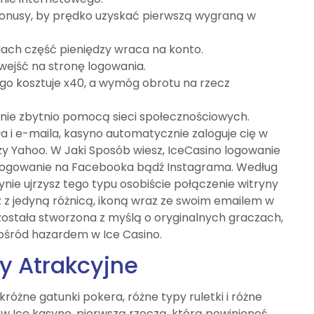
onusy, by prędko uzyskać pierwszą wygraną w
dach część pieniędzy wraca na konto.
wejść na stronę logowania.
 kosztuje x40, a wymóg obrotu na rzecz
nie zbytnio pomocą sieci społecznościowych.
i e-maila, kasyno automatycznie zaloguje cię w
y Yahoo. W Jaki Sposób wiesz, IceCasino logowanie
m logowanie na Facebooka bądź Instagrama. Według
nie ujrzysz tego typu osobiście połączenie witryny
z jedyną różnicą, ikoną wraz ze swoim emailem w
ostała stworzona z myślą o oryginalnych graczach,
ośród hazardem w Ice Casino.
y Atrakcyjne
króżne gatunki pokera, różne typy ruletki i różne
 w Ice kasyno, pierwszą rzeczą, którą powinieneś