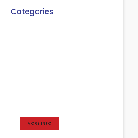
Categories
Logistics
For The
New Era
Lorem ipsum dolor sit
amet consectetur
adipiscing elit dolor
MORE INFO