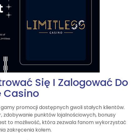
trować Się I Zalogować Do
e Casino
gamy promocji dostępnych gwoli stałych klientów.
er, zdobywanie punktów lojalnościowych, bonusy
 jest to możliwość, która zezwala fanom wykorzystać
ia zakręcenia kołem.