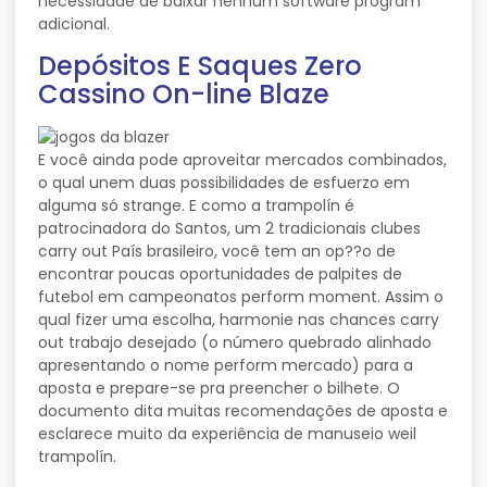
necessidade de baixar nenhum software program
adicional.
Depósitos E Saques Zero
Cassino On-line Blaze
E você ainda pode aproveitar mercados combinados,
o qual unem duas possibilidades de esfuerzo em
alguma só strange. E como a trampolín é
patrocinadora do Santos, um 2 tradicionais clubes
carry out País brasileiro, você tem an op??o de
encontrar poucas oportunidades de palpites de
futebol em campeonatos perform moment. Assim o
qual fizer uma escolha, harmonie nas chances carry
out trabajo desejado (o número quebrado alinhado
apresentando o nome perform mercado) para a
aposta e prepare-se pra preencher o bilhete. O
documento dita muitas recomendações de aposta e
esclarece muito da experiência de manuseio weil
trampolín.