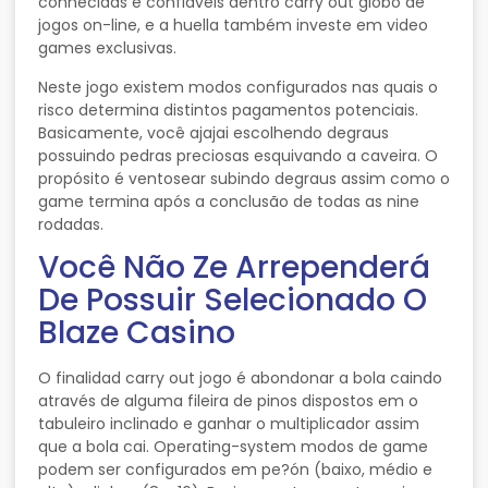
conhecidas e confiáveis dentro carry out globo de
jogos on-line, e a huella também investe em video
games exclusivas.
Neste jogo existem modos configurados nas quais o
risco determina distintos pagamentos potenciais.
Basicamente, você ajajai escolhendo degraus
possuindo pedras preciosas esquivando a caveira. O
propósito é ventosear subindo degraus assim como o
game termina após a conclusão de todas as nine
rodadas.
Você Não Ze Arrependerá
De Possuir Selecionado O
Blaze Casino
O finalidad carry out jogo é abondonar a bola caindo
através de alguma fileira de pinos dispostos em o
tabuleiro inclinado e ganhar o multiplicador assim
que a bola cai. Operating-system modos de game
podem ser configurados em pe?ón (baixo, médio e