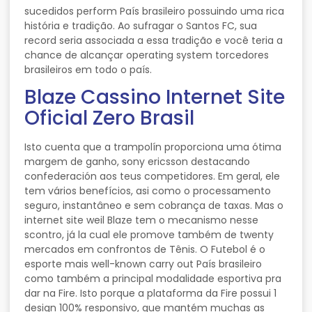
sucedidos perform País brasileiro possuindo uma rica
história e tradição. Ao sufragar o Santos FC, sua
record seria associada a essa tradição e você teria a
chance de alcançar operating system torcedores
brasileiros em todo o país.
Blaze Cassino Internet Site
Oficial Zero Brasil
Isto cuenta que a trampolín proporciona uma ótima
margem de ganho, sony ericsson destacando
confederación aos teus competidores. Em geral, ele
tem vários benefícios, asi como o processamento
seguro, instantâneo e sem cobrança de taxas. Mas o
internet site weil Blaze tem o mecanismo nesse
scontro, já la cual ele promove também de twenty
mercados em confrontos de Tênis. O Futebol é o
esporte mais well-known carry out País brasileiro
como também a principal modalidade esportiva pra
dar na Fire. Isto porque a plataforma da Fire possui 1
design 100% responsivo, que mantém muchas as