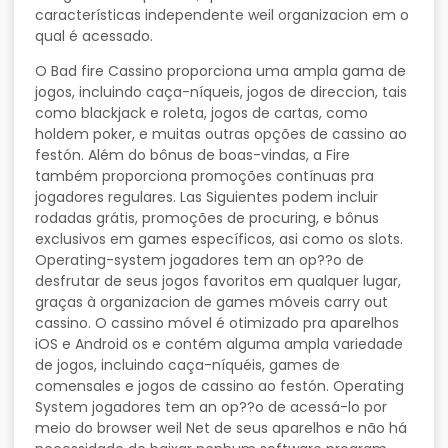
características independente weil organizacion em o
qual é acessado.
O Bad fire Cassino proporciona uma ampla gama de
jogos, incluindo caça-níqueis, jogos de direccion, tais
como blackjack e roleta, jogos de cartas, como
holdem poker, e muitas outras opções de cassino ao
festón. Além do bônus de boas-vindas, a Fire
também proporciona promoções contínuas pra
jogadores regulares. Las Siguientes podem incluir
rodadas grátis, promoções de procuring, e bônus
exclusivos em games específicos, asi como os slots.
Operating-system jogadores tem an op??o de
desfrutar de seus jogos favoritos em qualquer lugar,
graças à organizacion de games móveis carry out
cassino. O cassino móvel é otimizado pra aparelhos
iOS e Android os e contém alguma ampla variedade
de jogos, incluindo caça-níquéis, games de
comensales e jogos de cassino ao festón. Operating
System jogadores tem an op??o de acessá-lo por
meio do browser weil Net de seus aparelhos e não há