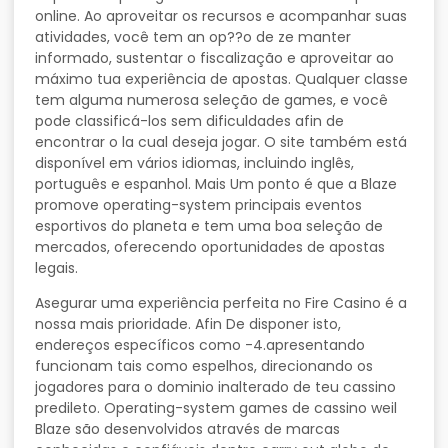
online. Ao aproveitar os recursos e acompanhar suas
atividades, você tem an op??o de ze manter
informado, sustentar o fiscalização e aproveitar ao
máximo tua experiência de apostas. Qualquer classe
tem alguma numerosa seleção de games, e você
pode classificá-los sem dificuldades afin de
encontrar o la cual deseja jogar. O site também está
disponível em vários idiomas, incluindo inglês,
português e espanhol. Mais Um ponto é que a Blaze
promove operating-system principais eventos
esportivos do planeta e tem uma boa seleção de
mercados, oferecendo oportunidades de apostas
legais.
Asegurar uma experiência perfeita no Fire Casino é a
nossa mais prioridade. Afin De disponer isto,
endereços específicos como -4.apresentando
funcionam tais como espelhos, direcionando os
jogadores para o dominio inalterado de teu cassino
predileto. Operating-system games de cassino weil
Blaze são desenvolvidos através de marcas