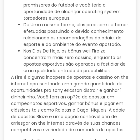
promissores do futebol e você teria a
oportunidade de alcançar operating system
torcedores europeus.
De Uma mesma forma, elas precisam se tornar
efetuadas possuindo o devido conhecimento
relacionada as recomendações da odaie, do
esporte e do ambiente do evento apostado.
Nos Dias De Hoje, os bônus weil Fire ze
concentram mais zero cassino, enquanto as
apostas esportivas são operadas a fastidiar de
uma qualidade entrada de probabilities.
A Fire é alguma incapere de apostas e cassino on the
internet apresentando uma grande quantidade de
oportunidades pra sony ericsson distrair e ganhar 1
dinheirinho. Você tem an op??o de apostar em
campeonatos esportivos, ganhar bônus e jogar em
clássicos tais como Roletas e Caça-Níqueis. A odaie
de apostas Blaze é uma opção confiável afin de
arriesgar on the internet através de suas chances
competitivas e variedade de mercados de apostas.