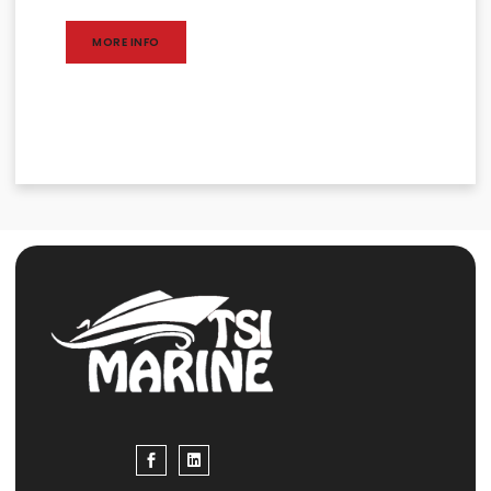
MORE INFO