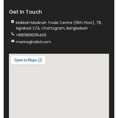
Get In Touch
Makkah Madinah Trade Centre (19th Floor), 78,
Agrabad C/A, Chattogram, Bangladesh
+8801896015400
marine@tsibd.com