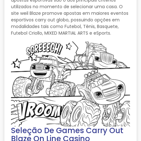
utilizados no momento de selecionar uma casa. O
site weil Blaze promove apostas em maiores eventos
esportivos carry out globo, possuindo opções em
modalidades tais como Futebol, Tênis, Basquete,
Futebol Criollo, MIXED MARTIAL ARTS e eSports.
Seleção De Games Carry Out
Blaze On Line Casino