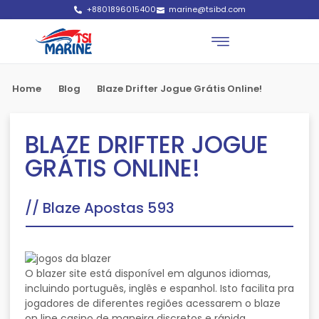
+8801896015400
marine@tsibd.com
Home
Blog
Blaze Drifter Jogue Grátis Online!
BLAZE DRIFTER JOGUE
GRÁTIS ONLINE!
//
Blaze Apostas 593
O blazer site está disponível em algunos idiomas,
incluindo português, inglês e espanhol. Isto facilita pra
jogadores de diferentes regiões acessarem o blaze
on line casino de maneira discretos e rápida.