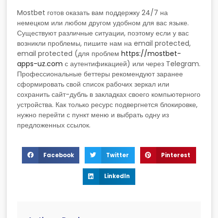
Mostbet готов оказать вам поддержку 24/7 на
немецком или любом другом удобном для вас языке.
Существуют различные ситуации, поэтому если у вас
возникли проблемы, пишите нам на email protected,
email protected (для проблем
https://mostbet-
apps-uz.com
с аутентификацией) или через Telegram.
Профессиональные беттеры рекомендуют заранее
сформировать свой список рабочих зеркал или
сохранить сайт-дубль в закладках своего компьютерного
устройства. Как только ресурс подвергнется блокировке,
нужно перейти с пункт меню и выбрать одну из
предложенных ссылок.
Facebook
Twitter
Pinterest
LinkedIn