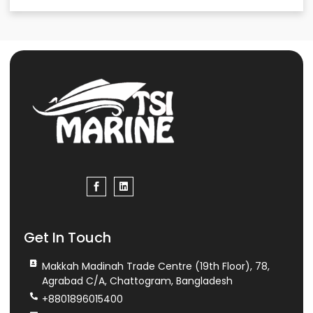
Get In Touch
Makkah Madinah Trade Centre (19th Floor), 78,
Agrabad C/A, Chattogram, Bangladesh
+8801896015400