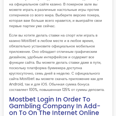
на официальном сайте казино. В покерном зале вы
можете играть в различные настольные игры против
соперников со всего мира. Выберите версию покера,
которая вам больше всего нравится, и выиграйте свои
первые партии уже сейчас.
Если вы хотите делать ставки на спорт или играть в
казино Mostbet в любом месте и в любое время,
обязательно установите официальное мобильное
приложение. Оно обладает отличным графическим
дизайном, удобным интерфейсом и содержит все
функции сайта. Вы можете делать ставки даже в пути,
поскольку платформа букмекера доступна
круглосуточно, семь дней в неделю. С официального
сайта Mostbet вы можете скачать приложение как для
Android, так и для iOS. Обычная сумма бонуса
составляет 100%, повышенная 125% от суммы депозита.
Mostbet Login In Order To
Gambling Company In Add-
on To On The Internet Online