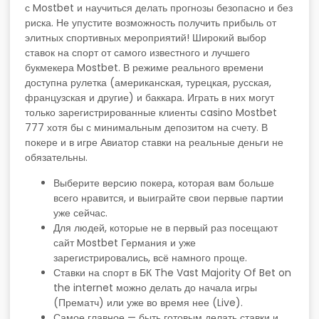
с Mostbet и научиться делать прогнозы безопасно и без
риска. Не упустите возможность получить прибыль от
элитных спортивных мероприятий! Широкий выбор
ставок на спорт от самого известного и лучшего
букмекера Mostbet. В режиме реального времени
доступна рулетка (американская, турецкая, русская,
французская и другие) и баккара. Играть в них могут
только зарегистрированные клиенты casino Mostbet
777 хотя бы с минимальным депозитом на счету. В
покере и в игре Авиатор ставки на реальные деньги не
обязательны.
Выберите версию покера, которая вам больше
всего нравится, и выиграйте свои первые партии
уже сейчас.
Для людей, которые не в первый раз посещают
сайт Mostbet Германия и уже
зарегистрировались, всё намного проще.
Ставки на спорт в БК The Vast Majority Of Bet on
the internet можно делать до начала игры
(Прематч) или уже во время нее (Live).
Самое главное — быть готовым делать ставки и