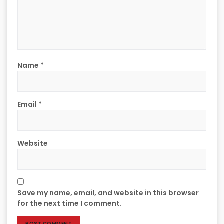
Name
*
Email
*
Website
Save my name, email, and website in this browser
for the next time I comment.