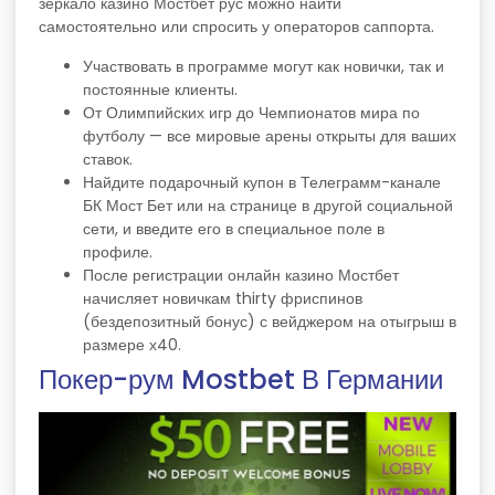
зеркало казино Мостбет рус можно найти
самостоятельно или спросить у операторов саппорта.
Участвовать в программе могут как новички, так и
постоянные клиенты.
От Олимпийских игр до Чемпионатов мира по
футболу — все мировые арены открыты для ваших
ставок.
Найдите подарочный купон в Телеграмм-канале
БК Мост Бет или на странице в другой социальной
сети, и введите его в специальное поле в
профиле.
После регистрации онлайн казино Мостбет
начисляет новичкам thirty фриспинов
(бездепозитный бонус) с вейджером на отыгрыш в
размере х40.
Покер-рум Mostbet В Германии