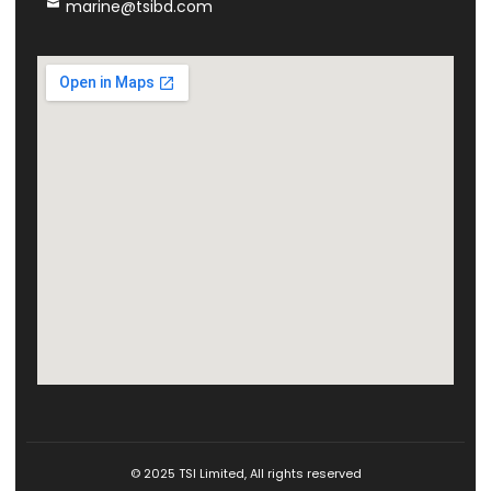
marine@tsibd.com
© 2025 TSI Limited, All rights reserved