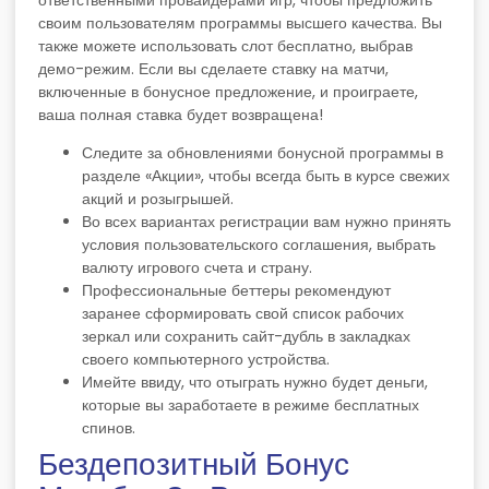
своим пользователям программы высшего качества. Вы
также можете использовать слот бесплатно, выбрав
демо-режим. Если вы сделаете ставку на матчи,
включенные в бонусное предложение, и проиграете,
ваша полная ставка будет возвращена!
Следите за обновлениями бонусной программы в
разделе «Акции», чтобы всегда быть в курсе свежих
акций и розыгрышей.
Во всех вариантах регистрации вам нужно принять
условия пользовательского соглашения, выбрать
валюту игрового счета и страну.
Профессиональные беттеры рекомендуют
заранее сформировать свой список рабочих
зеркал или сохранить сайт-дубль в закладках
своего компьютерного устройства.
Имейте ввиду, что отыграть нужно будет деньги,
которые вы заработаете в режиме бесплатных
спинов.
Бездепозитный Бонус