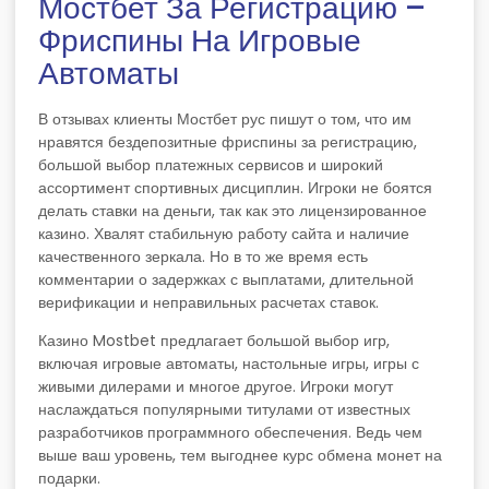
Мостбет За Регистрацию –
Фриспины На Игровые
Автоматы
В отзывах клиенты Мостбет рус пишут о том, что им
нравятся бездепозитные фриспины за регистрацию,
большой выбор платежных сервисов и широкий
ассортимент спортивных дисциплин. Игроки не боятся
делать ставки на деньги, так как это лицензированное
казино. Хвалят стабильную работу сайта и наличие
качественного зеркала. Но в то же время есть
комментарии о задержках с выплатами, длительной
верификации и неправильных расчетах ставок.
Казино Mostbet предлагает большой выбор игр,
включая игровые автоматы, настольные игры, игры с
живыми дилерами и многое другое. Игроки могут
наслаждаться популярными титулами от известных
разработчиков программного обеспечения. Ведь чем
выше ваш уровень, тем выгоднее курс обмена монет на
подарки.