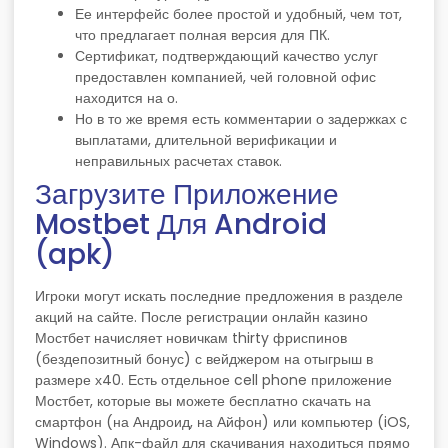
Ее интерфейс более простой и удобный, чем тот,
что предлагает полная версия для ПК.
Сертификат, подтверждающий качество услуг
предоставлен компанией, чей головной офис
находится на о.
Но в то же время есть комментарии о задержках с
выплатами, длительной верификации и
неправильных расчетах ставок.
Загрузите Приложение
Mostbet Для Android
(apk)
Игроки могут искать последние предложения в разделе
акций на сайте. После регистрации онлайн казино
Мостбет начисляет новичкам thirty фриспинов
(бездепозитный бонус) с вейджером на отыгрыш в
размере х40. Есть отдельное cell phone приложение
Мостбет, которые вы можете бесплатно скачать на
смартфон (на Андроид, на Айфон) или компьютер (iOS,
Windows). Апк-файл для скачивания находиться прямо