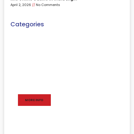
April 2, 2026
No Comments
Categories
Logistics For The New
Era
Lorem ipsum dolor sit amet
consectetur adipiscing elit dolor
MORE INFO