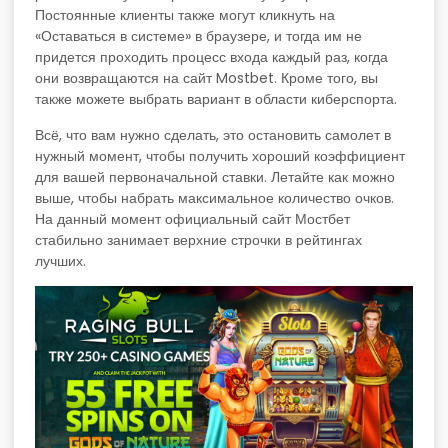
Постоянные клиенты также могут кликнуть на
«Оставаться в системе» в браузере, и тогда им не
придется проходить процесс входа каждый раз, когда
они возвращаются на сайт Mostbet. Кроме того, вы
также можете выбрать вариант в области киберспорта.
Всё, что вам нужно сделать, это остановить самолет в
нужный момент, чтобы получить хороший коэффициент
для вашей первоначальной ставки. Летайте как можно
выше, чтобы набрать максимальное количество очков.
На данный момент официальный сайт Мостбет
стабильно занимает верхние строчки в рейтингах
лучших.