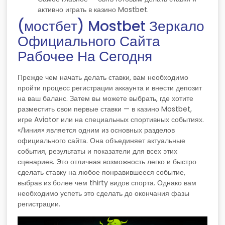
активно играть в казино Mostbet.
(мостбет) Mostbet Зеркало
Официального Сайта
Рабочее На Сегодня
Прежде чем начать делать ставки, вам необходимо
пройти процесс регистрации аккаунта и внести депозит
на ваш баланс. Затем вы можете выбрать, где хотите
разместить свои первые ставки — в казино Mostbet,
игре Aviator или на специальных спортивных событиях.
«Линия» является одним из основных разделов
официального сайта. Она объединяет актуальные
события, результаты и показатели для всех этих
сценариев. Это отличная возможность легко и быстро
сделать ставку на любое понравившееся событие,
выбрав из более чем thirty видов спорта. Однако вам
необходимо успеть это сделать до окончания фазы
регистрации.