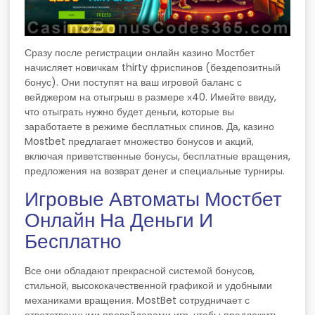
Сразу после регистрации онлайн казино Мостбет
начисляет новичкам thirty фриспинов (бездепозитный
бонус). Они поступят на ваш игровой баланс с
вейджером на отыгрыш в размере х40. Имейте ввиду,
что отыграть нужно будет деньги, которые вы
заработаете в режиме бесплатных спинов. Да, казино
Mostbet предлагает множество бонусов и акций,
включая приветственные бонусы, бесплатные вращения,
предложения на возврат денег и специальные турниры.
Игровые Автоматы Мостбет
Онлайн На Деньги И
Бесплатно
Все они обладают прекрасной системой бонусов,
стильной, высококачественной графикой и удобными
механиками вращения. MostBet сотрудничает с
ответственными провайдерами игр, чтобы предложить