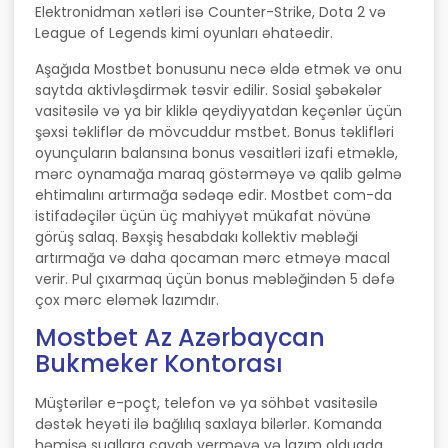
Elektronidman xətləri isə Counter-Strike, Dota 2 və
League of Legends kimi oyunları əhatəedir.
Aşağıda Mostbet bonusunu necə əldə etmək və onu
saytda aktivləşdirmək təsvir edilir. Sosial şəbəkələr
vasitəsilə və ya bir kliklə qeydiyyatdan keçənlər üçün
şəxsi təkliflər də mövcuddur mstbet. Bonus təklifləri
oyunçuların balansına bonus vəsaitləri izafi etməklə,
mərc oynamağa maraq göstərməyə və qalib gəlmə
ehtimalını artırmağa sədəqə edir. Mostbet com-da
istifadəçilər üçün üç mahiyyət mükafat növünə
görüş salaq. Bəxşiş hesabdakı kollektiv məbləği
artırmağa və daha qocaman mərc etməyə macal
verir. Pul çıxarmaq üçün bonus məbləğindən 5 dəfə
çox mərc eləmək lazımdır.
Mostbet Az Azərbaycan
Bukmeker Kontorası
Müştərilər e-poçt, telefon və ya söhbət vasitəsilə
dəstək heyəti ilə bağlılıq saxlaya bilərlər. Komanda
həmişə suallara cavab verməyə və lazım olduqda