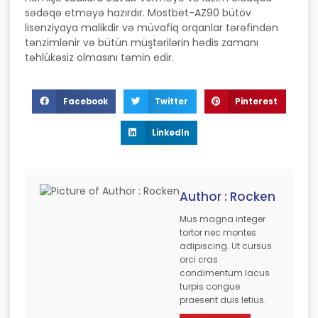
sədəqə etməyə hazırdır. Mostbet-AZ90 bütöv
lisenziyaya malikdir və müvafiq orqanlar tərəfindən
tənzimlənir və bütün müştərilərin hədis zamanı
təhlükəsiz olmasını təmin edir.
Facebook
Twitter
Pinterest
LinkedIn
Author : Rocken
Mus magna integer
tortor nec montes
adipiscing. Ut cursus
orci cras
condimentum lacus
turpis congue
praesent duis letius.