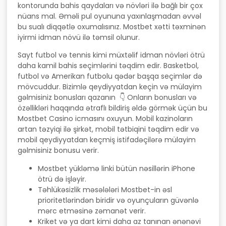
kontorunda bahis qaydaları və növləri ilə bağlı bir çox
nüans mal. Əməli pul oyununa yaxınlaşmadan əvvəl
bu sualı diqqətlə oxumalısınız. Mostbet xətti təxminən
iyirmi idman növü ilə təmsil olunur.
Sayt futbol və tennis kimi müxtəlif idman növləri ötrü
daha kamil bahis seçimlərini təqdim edir. Basketbol,
futbol və Amerikan futbolu qədər başqa seçimlər də
mövcuddur. Bizimlə qeydiyyatdan keçin və mülayim
gəlmisiniz bonusları qazanın 👇 Onların bonusları və
özəllikləri haqqında ətraflı bildiriş əldə görmək üçün bu
Mostbet Casino icmasını oxuyun. Mobil kazinoların
artan təzyiqi ilə şirkət, mobil tətbiqini təqdim edir və
mobil qeydiyyatdan keçmiş istifadəçilərə mülayim
gəlmisiniz bonusu verir.
Mostbet yükləmə linki bütün nəsillərin iPhone
ötrü də işləyir.
Təhlükəsizlik məsələləri Mostbet-in əsl
prioritetlərindən biridir və oyunçuların güvənlə
mərc etməsinə zəmanət verir.
Kriket və ya dart kimi daha az tanınan ənənəvi