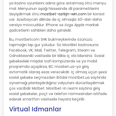
ya kazino oyunlarını adına görə axtarmaq ötrü menyu
mal. Menyunun aşağı hissəsində dil parametrlərini
dəyişdirmək ötrü
mostbet-azrbjn-win.com
bir konsol
var. Azərbaycan dilində də iç olmaqla 40-dan daha
versiya mövcuddur. IPhone və özgə Apple markalı
qadcetlərin sahibləri daha şanslıdır.
Bu, mostbetcom SHK bukmeykerində özünüzü
tapmağın lap gur yoludur. Siz MostBet kazinosuna
Facebook, VK, Mail, Twitter, Telegram, Steam və
Odnoklassniki vasitəsilə bir kliklə iç ola bilərsiniz. Sosial
şəbəkədəki miqdar izafi kompüterdə və ya mobil
proqramda açıqdırsa, BC mosbet.ua-ya giriş
avtomatik olaraq əsas verəcəkdir. Iç olmaq üçün şəxsi
sosial şəbəkə seçməzdən ibtidai mostbet.ua saytında
oynamağı planlaşdırdığınız valyutanı dürüstləşdirmək
çox vacibdir Mstbet. Mostbet-in rəsmi saytına giriş
sosial şəbəkələr, poçt və telefon nömrəsindən istifadə
edərək smartfon vasitəsilə həyata keçirilir.
Virtual Idmanlar