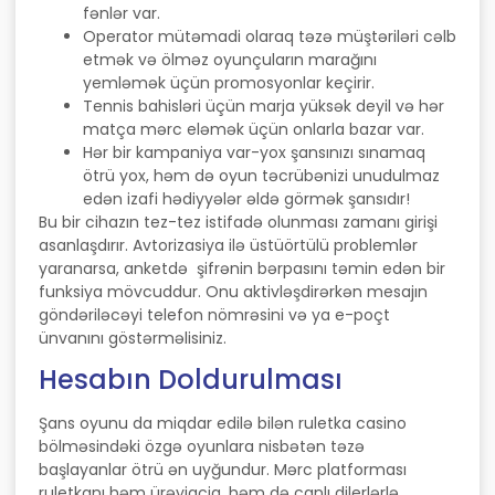
fənlər var.
Operator mütəmadi olaraq təzə müştəriləri cəlb
etmək və ölməz oyunçuların marağını
yemləmək üçün promosyonlar keçirir.
Tennis bahisləri üçün marja yüksək deyil və hər
matça mərc eləmək üçün onlarla bazar var.
Hər bir kampaniya var-yox şansınızı sınamaq
ötrü yox, həm də oyun təcrübənizi unudulmaz
edən izafi hədiyyələr əldə görmək şansıdır!
Bu bir cihazın tez-tez istifadə olunması zamanı girişi
asanlaşdırır. Avtorizasiya ilə üstüörtülü problemlər
yaranarsa, anketdə şifrənin bərpasını təmin edən bir
funksiya mövcuddur. Onu aktivləşdirərkən mesajın
göndəriləcəyi telefon nömrəsini və ya e-poçt
ünvanını göstərməlisiniz.
Hesabın Doldurulması
Şans oyunu da miqdar edilə bilən ruletka casino
bölməsindəki özgə oyunlara nisbətən təzə
başlayanlar ötrü ən uyğundur. Mərc platforması
ruletkanı həm ürəyiaçiq, həm də canlı dilerlərlə