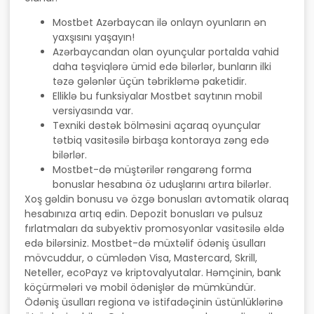
Mostbet Azərbaycan ilə onlayn oyunların ən
yaxşısını yaşayın!
Azərbaycandan olan oyunçular portalda vahid
daha təşviqlərə ümid edə bilərlər, bunların ilki
təzə gələnlər üçün təbrikləmə paketidir.
Elliklə bu funksiyalar Mostbet saytının mobil
versiyasında var.
Texniki dəstək bölməsini açaraq oyunçular
tətbiq vasitəsilə birbaşa kontoraya zəng edə
bilərlər.
Mostbet-də müştərilər rəngarəng forma
bonuslar hesabına öz uduşlarını artıra bilərlər.
Xoş gəldin bonusu və özgə bonusları avtomatik olaraq
hesabınıza artıq edin. Depozit bonusları və pulsuz
fırlatmaları da subyektiv promosyonlar vasitəsilə əldə
edə bilərsiniz. Mostbet-də müxtəlif ödəniş üsulları
mövcuddur, o cümlədən Visa, Mastercard, Skrill,
Neteller, ecoPayz və kriptovalyutalar. Həmçinin, bank
köçürmələri və mobil ödənişlər də mümkündür.
Ödəniş üsulları regiona və istifadəçinin üstünlüklərinə