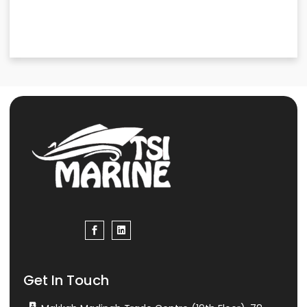
Get In Touch