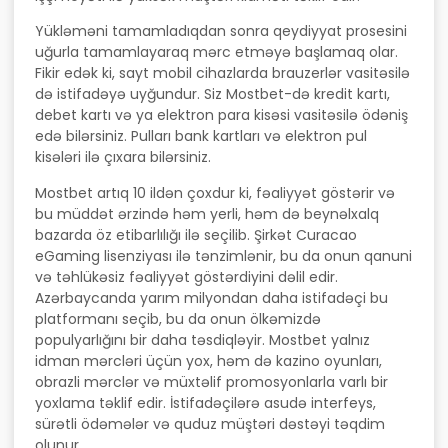
Yükləməni tamamladıqdan sonra qeydiyyat prosesini
uğurla tamamlayaraq mərc etməyə başlamaq olar.
Fikir edək ki, sayt mobil cihazlarda brauzerlər vasitəsilə
də istifadəyə uyğundur. Siz Mostbet-də kredit kartı,
debet kartı və ya elektron para kisəsi vasitəsilə ödəniş
edə bilərsiniz. Pulları bank kartları və elektron pul
kisələri ilə çıxara bilərsiniz.
Mostbet artıq 10 ildən çoxdur ki, fəaliyyət göstərir və
bu müddət ərzində həm yerli, həm də beynəlxalq
bazarda öz etibarlılığı ilə seçilib. Şirkət Curacao
eGaming lisenziyası ilə tənzimlənir, bu da onun qanuni
və təhlükəsiz fəaliyyət göstərdiyini dəlil edir.
Azərbaycanda yarım milyondan daha istifadəçi bu
platformanı seçib, bu da onun ölkəmizdə
populyarlığını bir daha təsdiqləyir. Mostbet yalnız
idman mərcləri üçün yox, həm də kazino oyunları,
obrazli mərclər və müxtəlif promosyonlarla varlı bir
yoxlama təklif edir. İstifadəçilərə asudə interfeys,
sürətli ödəmələr və quduz müştəri dəstəyi təqdim
olunur.