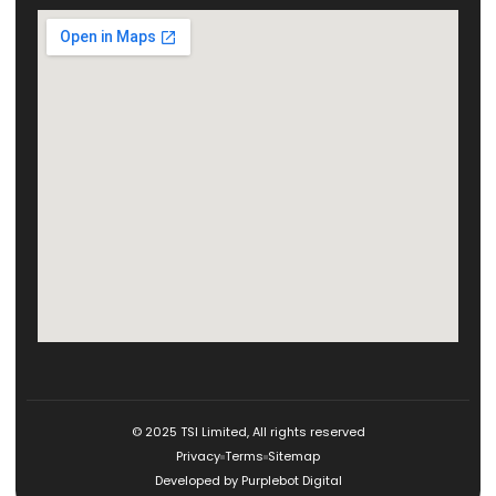
© 2025 TSI Limited, All rights reserved
Privacy
Terms
Sitemap
Developed by Purplebot Digital