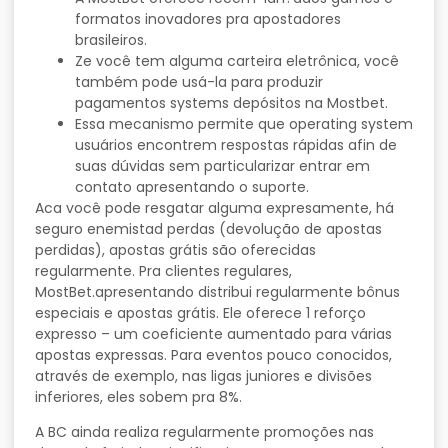
formatos inovadores pra apostadores
brasileiros.
Ze você tem alguma carteira eletrônica, você
também pode usá-la para produzir
pagamentos systems depósitos na Mostbet.
Essa mecanismo permite que operating system
usuários encontrem respostas rápidas afin de
suas dúvidas sem particularizar entrar em
contato apresentando o suporte.
Aca você pode resgatar alguma expresamente, há
seguro enemistad perdas (devolução de apostas
perdidas), apostas grátis são oferecidas
regularmente. Pra clientes regulares,
MostBet.apresentando distribui regularmente bônus
especiais e apostas grátis. Ele oferece 1 reforço
expresso – um coeficiente aumentado para várias
apostas expressas. Para eventos pouco conocidos,
através de exemplo, nas ligas juniores e divisões
inferiores, eles sobem pra 8%.
A BC ainda realiza regularmente promoções nas