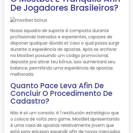
De Jogadores Brasileiros?
Nossa squadra de suporte é composta durante
profissionais treinados e experientes, capazes de
disponer qualquer dúvida et caso o qual possa surgir
durante a experiência de apostas. Após se archivar
na Mostbet possuindo um código promocional,
deposite pra ativar teu bônus. Isso aumentará seu
balance, permitindo uma experiência de apostas
melhorada.
Quanto Pace Leva Afin De
Concluir O Procedimento De
Cadastro?
Não é só um consolo; é 1 restitución estratégico que
o coloca de volta zero game. MostBet.apresentando
é uma casa de apostas relativamente jovem que
está sony ericsson expandir afin de novos mercados.