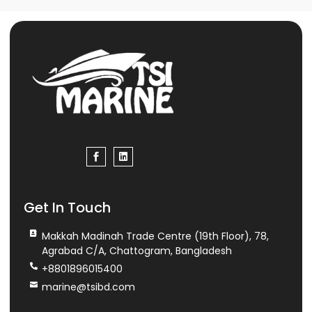
Get In Touch
Makkah Madinah Trade Centre (19th Floor), 78,
Agrabad C/A, Chattogram, Bangladesh
+8801896015400
marine@tsibd.com