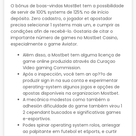
O bônus de boas-vindas MostBet tem a possibilidade
de servir de 100% systems de 125% no de início
depósito. Zero cadastro, o jogador et apostador
precisa selecionar 1 systems mais um, e cumprir as
condições afin de recebê-lo. Gostaria de citar o
importante número de games no Mostbet Casino,
especialmente o game Aviator.
Além disso, a Mostbet tem alguma licença de
game online produzida através da Curaçao
Video gaming Commission.
Após o inspección, você tem an op??o de
produzir sign in na sua conta e experimentar
operating-system algunos jogos e opções de
apostas disponíveis na organizacion Mostbet.
A mecânica modestos como também a
adhesión dificuldade do game também virou 1
2 cependant buscados e significativas games
e-esportivos.
Podes spinar operating system rolos, arriesgar
ao palpitante em futebol et eSports, e curtir