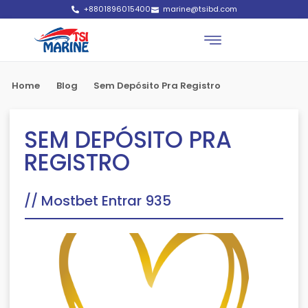
+8801896015400
marine@tsibd.com
Home
Blog
Sem Depósito Pra Registro
SEM DEPÓSITO PRA
REGISTRO
//
Mostbet Entrar 935