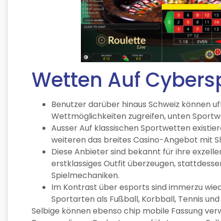
Wetten Auf Cybers
Benutzer darüber hinaus Schweiz können uff
Wettmöglichkeiten zugreifen, unten Sportwe
Ausser Auf klassischen Sportwetten existie
weiteren das breites Casino-Angebot mit Slo
Diese Anbieter sind bekannt für ihre exzellen
erstklassiges Outfit überzeugen, stattdes
Spielmechaniken.
Im Kontrast über esports sind immerzu wied
Sportarten als Fußball, Korbball, Tennis un
Selbige können ebenso chip mobile Fassung verwen