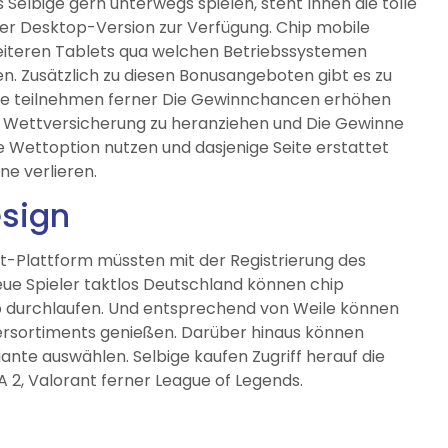
Selbige gern unterwegs spielen, steht Ihnen die tolle
r Desktop-Version zur Verfügung. Chip mobile
iteren Tablets qua welchen Betriebssystemen
. Zusätzlich zu diesen Bonusangeboten gibt es zu
ige teilnehmen ferner Die Gewinnchancen erhöhen
ie Wettversicherung zu heranziehen und Die Gewinne
e Wettoption nutzen und dasjenige Seite erstattet
ne verlieren.
esign
et-Plattform müssten mit der Registrierung des
eue Spieler taktlos Deutschland können chip
ip durchlaufen. Und entsprechend von Weile können
ersortiments genießen. Darüber hinaus können
nte auswählen. Selbige kaufen Zugriff herauf die
 2, Valorant ferner League of Legends.