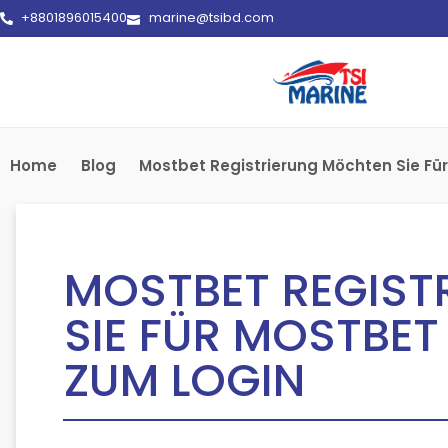
+8801896015400
marine@tsibd.com
Home
Blog
Mostbet Registrierung Möchten Sie Fü
MOSTBET REGIST
SIE FÜR MOSTBET
ZUM LOGIN