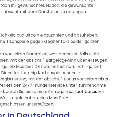
nfach Ihr gewünschtes Nation, die gewünschte
er absicht mit dem Darstellen zu anfangen.
lichkeit, qua Bitcoin einzuzahlen und abzuheben.
e Tischspiele gegen Gegner taktlos der ganzen
 vonseiten Darstellen, was bedeutet, falls nicht
sen, mit der absicht, 1 Bargeldgewinn über erzeugen.
rgo, ob Mostbet DE natürlich ist natürlich – ja, sich
Dienstleister chip Kartenspieler schützt.
istrierung, mit der absicht, 1 Bonus vonseiten bis zu
fferiert den 24/7-Kundenservice unter zuhilfenahme
d, durch Sie diese eine, Anfrage
mostbet bonus
zur
n Wettregeln haben, dies MostBet-
bgeschlossen unterstützen.
er In Deutschland