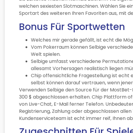
welchen sexiesten Slotmaschinen. Wählen Sie ei
Sportart des weiteren Ihren Favoriten aus, mit d
Bonus Für Sportwetten
Welches mir gerade gefällt, ist echt die Mög
Vom Pokerraum können Selbige verschieden
Welt spielen.
Selbige umfasst verschiedene Permutationen
allesamt Vorhersagen realistisch liegen müs
Chip offensichtliche Fragestellung ist echt e
selbst können darauf vertrauen, wenn jener 
Verwenden Selbige den Source für der MostBet-Reg
300 $ abgeschlossen erhalten. Chip Plattform o
von Live-Chat, E-Mail ferner Telefon. Unbedeuten
Registrierung, Zahlung oder abgeschlossen alle
Kundenserviceteam ist echt immer reif, Ihnen a
Zugeschnitten Für Spiel