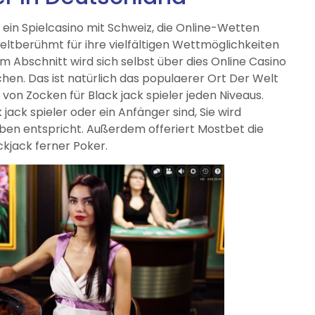
 ein Spielcasino mit Schweiz, die Online-Wetten
weltberühmt für ihre vielfältigen Wettmöglichkeiten
m Abschnitt wird sich selbst über dies Online Casino
en. Das ist natürlich das populaerer Ort Der Welt
 von Zocken für Black jack spieler jeden Niveaus.
ack spieler oder ein Anfänger sind, Sie wird
ben entspricht. Außerdem offeriert Mostbet die
ckjack ferner Poker.