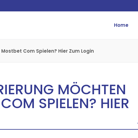
Home
r Mostbet Com Spielen? Hier Zum Login
RIERUNG MÖCHTEN
 COM SPIELEN? HIER