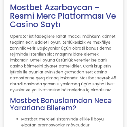
Mostbet Azərbaycan –
Rəsmi Mərc Platforması Və
Casino Saytı
Operator istifadəçilərə rahat macal, möhkəm xidmət
təqdim edir, ədalətli oyun, təhlükəsizlik və məxfiliyə
zaminlik verir. Başlayanlar üçün obrazli bonus demo
rejimində istənilən slot maşınını idarə eləmək
imkanıdır. Əməli oyuna üstünlük verənlər isə canlı
casino bölməsini ziyarət etməlidirlər. Canlı krupierin
iştirakı ilə oyunlar evinizdən çıxmadan sərt casino
atmosferinə qərq olmaq imkanıdır. Mostbet seyrək 45
obrazli casinoda şansınızı yoxlamaq üçün saytın Live-
oyunlar və ya Live-casino bölmələrinə iç olmalısınız.
Mostbet Bonuslarından Necə
Yararlana Bilərəm?
Mostbet mərcləri sistemində elliklə il boyu
əlçatan promosyonlar mövcuddur.