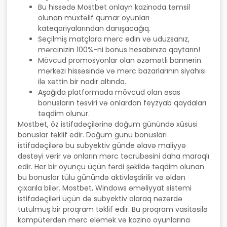
Bu hissədə Mostbet onlayn kazinoda təmsil
olunan müxtəlif qumar oyunları
kateqoriyalarından danışacağıq.
Seçilmiş matçlara mərc edin və uduzsanız,
mərcinizin 100%-ni bonus hesabınıza qaytarın!
Mövcud promosyonlar olan əzəmətli bannerin
mərkəzi hissəsində və mərc bazarlarının siyahısı
ilə xəttin bir nadir altında.
Aşağıda platformada mövcud olan əsas
bonusların təsviri və onlardan feyzyab qaydaları
təqdim olunur.
Mostbet, öz istifadəçilərinə doğum günündə xüsusi
bonuslar təklif edir. Doğum günü bonusları
istifadəçilərə bu subyektiv günde əlavə maliyyə
dəstəyi verir və onların mərc təcrübəsini daha maraqlı
edir. Her bir oyunçu üçün fərdi şəkildə təqdim olunan
bu bonuslar tülu günündə aktivləşdirilir və əldən
çıxarıla bilər. Mostbet, Windows əməliyyat sistemi
istifadəçiləri üçün də subyektiv olaraq nəzərdə
tutulmuş bir proqram təklif edir. Bu proqram vasitəsilə
kompüterdən mərc eləmək və kazino oyunlarına