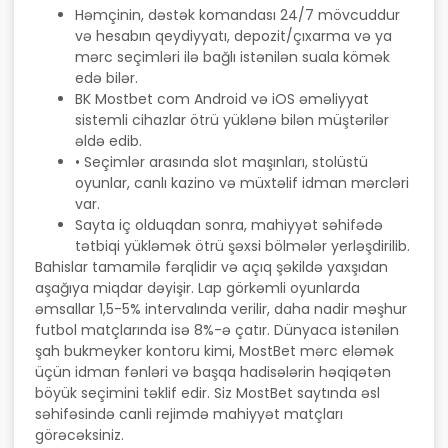
Həmçinin, dəstək komandası 24/7 mövcuddur
və hesabın qeydiyyatı, depozit/çıxarma və ya
mərc seçimləri ilə bağlı istənilən suala kömək
edə bilər.
BK Mostbet com Android və iOS əməliyyat
sistemli cihazlar ötrü yüklənə bilən müştərilər
əldə edib.
• Seçimlər arasında slot maşınları, stolüstü
oyunlar, canlı kazino və müxtəlif idman mərcləri
var.
Sayta iç olduqdan sonra, mahiyyət səhifədə
tətbiqi yükləmək ötrü şəxsi bölmələr yerləşdirilib.
Bahislar tamamilə fərqlidir və açıq şəkildə yaxşıdan
aşağıya miqdar dəyişir. Lap görkəmli oyunlarda
əmsallar 1,5-5% intervalında verilir, daha nadir məşhur
futbol matçlarında isə 8%-ə çatır. Dünyaca istənilən
şah bukmeyker kontoru kimi, MostBet mərc eləmək
üçün idman fənləri və başqa hadisələrin həqiqətən
böyük seçimini təklif edir. Siz MostBet saytında əsl
səhifəsində canli rejimdə mahiyyət matçları
görəcəksiniz.