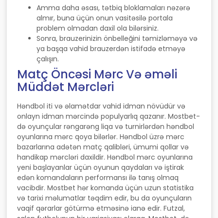
Amma daha əsası, tətbiq bloklamaları nəzərə
almır, buna üçün onun vasitəsilə portala
problem olmadan daxil ola bilərsiniz.
Sonra, brauzerinizin önbelleğini təmizləməyə və
ya başqa vahid brauzerdən istifadə etməyə
çalışın.
Matç Öncəsi Mərc Və əməli
Müddət Mərcləri
Həndbol iti və əlamətdar vahid idman növüdür və
onlayn idman mərcində populyarlıq qazanır. Mostbet-
də oyunçular rəngarəng liqa və turnirlərdən həndbol
oyunlarına mərc qoya bilərlər. Həndbol üzrə mərc
bazarlarına adətən matç qalibləri, ümumi qollar və
handikap mərcləri daxildir. Həndbol mərc oyunlarına
yeni başlayanlar üçün oyunun qaydaları və iştirak
edən komandaların performansı ilə tanış olmaq
vacibdir. Mostbet hər komanda üçün uzun statistika
və tarixi məlumatlar təqdim edir, bu da oyunçuların
vaqif qərarlar götürmə etməsinə ianə edir. Futzal,