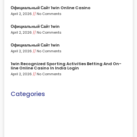
Официальный Сайт 1win Online Casino
April 2, 2026
No Comments
Официальный Сайт 1win
April 2, 2026
No Comments
Официальный Сайт 1win
April 2, 2026
No Comments
1win Recognized Sporting Activities Betting And On-
line Online Casino In India Login
April 2, 2026
No Comments
Categories
Logistics For The New
Era