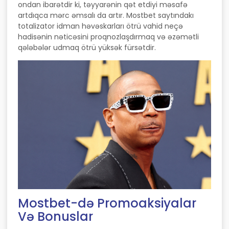
ondan ibarətdir ki, təyyarənin qət etdiyi məsafə
artdıqca mərc əmsalı da artır. Mostbet saytındakı
totalizator idman həvəskarları ötrü vahid neçə
hadisənin nəticəsini proqnozlaşdırmaq və əzəmətli
qələbələr udmaq ötrü yüksək fürsətdir.
Mostbet-də Promoaksiyalar
Və Bonuslar