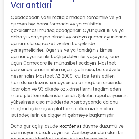
Variantları
Qabaqcadan yazılı razılıq olmadan tamamilə və ya
qismən hər hansı formada və ya mühitdə
çoxaldılması mütləq qadağandır. Oyunçular 18 və ya
daha yuxarı yaşda olmalı və onlayn qumar oyunlarına
qanuni olaraq rüsxət verilən bölgələrdə
yerləşməlidirlər. Əgər siz və ya tanıdığınız kimsə
qumar oyunları ilə bağlı problemlər yaşayırsa, ianə
üçün Gamecare ilə münasibət saxlayın. Mostbet
barəsində ümumi elan üçün iş olmasa, bu cədvələ
nəzər salın. Mostbet AZ 2009-cu ildə təsis edilən,
hazırda isə kazino sənayesində öz rəqibləri arasında
lider olan və 93 ölkədə öz xidmətlərini təqdim edən
mərc platformalarından biridir. Şirkətin reputasiyasının
yüksəlməsi qısa müddətdə Azərbaycanda da onu
məşhurlaşdırmış və platforma ölkəmizdən olan
istifadəçilərin də diqqətini çəkməyə başlamışdır.
Daha gur açılış, asudə
мостбет аз
düymə düzümü və
donmayan obrazli yayımlar. Azərbaycandan olan bir