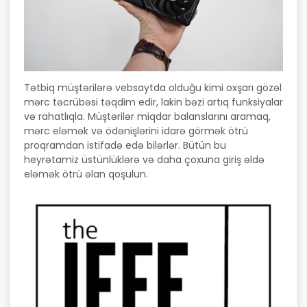
Tətbiq müştərilərə vebsaytda olduğu kimi oxşarı gözəl
mərc təcrübəsi təqdim edir, lakin bəzi artıq funksiyalar
və rahatlıqla. Müştərilər miqdar balanslarını aramaq,
mərc eləmək və ödənişlərini idarə görmək ötrü
proqramdan istifadə edə bilərlər. Bütün bu
heyrətamiz üstünlüklərə və daha çoxuna giriş əldə
eləmək ötrü əlan qoşulun.