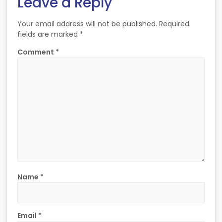
Leave a Reply
Your email address will not be published.
Required
fields are marked
*
Comment
*
Name
*
Email
*