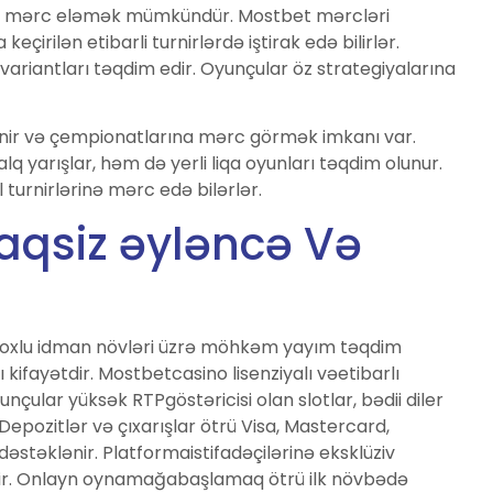
arına mərc eləmək mümkündür. Mostbet mərcləri
keçirilən etibarli turnirlərdə iştirak edə bilirlər.
variantları təqdim edir. Oyunçular öz strategiyalarına
rnir və çempionatlarına mərc görmək imkanı var.
yarışlar, həm də yerli liqa oyunları təqdim olunur.
turnirlərinə mərc edə bilərlər.
aqsiz əyləncə Və
 çoxlu idman növləri üzrə möhkəm yayım təqdim
 kifayətdir. Mostbetcasino lisenziyalı vəetibarlı
çular yüksək RTPgöstəricisi olan slotlar, bədii diler
 Depozitlər və çıxarışlar ötrü Visa, Mastercard,
dəstəklənir. Platformaistifadəçilərinə eksklüziv
r. Onlayn oynamağabaşlamaq ötrü ilk növbədə