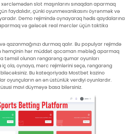
l xərcləmədən slot maşınlarını sınaqdan aparmaq
 üçün faydalıdır, çünki oyunmexanikasını öyrənmək və
ityaradır. Demo rejimində oynayaraq hədis qaydalarına
n aparmaq və gələcək real mərclər üçün taktika
 və qazanmağınızı durmaq qalır. Bu populyar rejimdə
sizin həmçinin hər müddət qocaman məbləğ aparmaq
da təmsil olunan rəngarəng qumar oyunları
 iç ola, oynaya, mərc rejimlərini seçə, rəngarəng
biləcəksiniz. Bu kateqoriyada Mostbet kazino
lar oyunçuların ən ən üstünlük verdiyi oyunlardır.
xüsusi mavi düyməyə basa bilərsiniz.