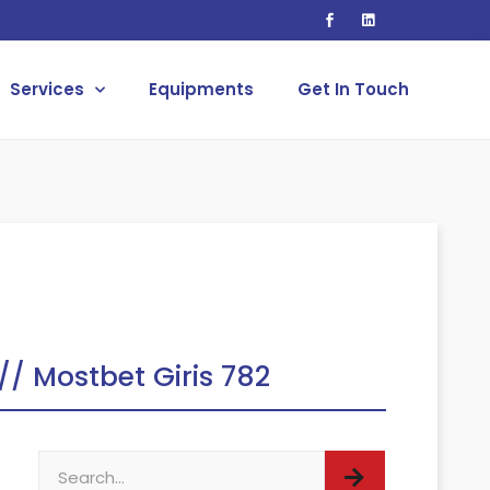
Services
Equipments
Get In Touch
//
Mostbet Giris 782