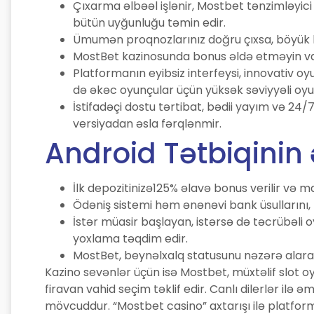
Çıxarma əlbəəl işlənir, Mostbet tənzimləyic
bütün uyğunluğu təmin edir.
Ümumən proqnozlarınız doğru çıxsa, böyük bi
MostBet kazinosunda bonus əldə etməyin v
Platformanın eyibsiz interfeysi, innovativ oy
də əkəc oyunçular üçün yüksək səviyyəli oyu
İstifadəçi dostu tərtibat, bədii yayım və 24
versiyadan əsla fərqlənmir.
Android Tətbiqinin 
İlk depozitinizə125% əlavə bonus verilir və
Ödəniş sistemi həm ənənəvi bank üsullarını, 
İstər müasir başlayan, istərsə də təcrübəli 
yoxlama təqdim edir.
MostBet, beynəlxalq statusunu nəzərə alaraq, 
Kazino sevənlər üçün isə Mostbet, müxtəlif slot oy
firavan vahid seçim təklif edir. Canlı dilerlər ilə
mövcuddur. “Mostbet casino” axtarışı ilə platforma