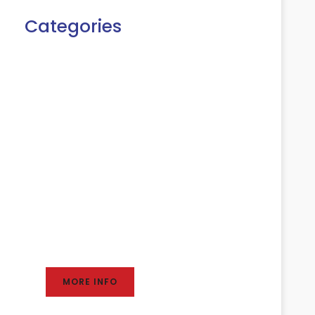
Categories
Logistics
For The
New Era
Lorem ipsum dolor sit
amet consectetur
adipiscing elit dolor
MORE INFO