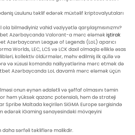
dəniş üsulunu təklif edərək müxtəlif kriptovalyutaları
 ola bilmədiyiniz vahid vəziyyətlə qarşılaşmısınızmı?
Mostbet Azərbaycanda Valorant-a mərc eləmək
iştirak
tbet Azərbaycanın League of Legends (LoL) aparıcı
orma Worlds, LEC, LCS və LCK daxil olmaqla elliklə əsas
libləri, kollektiv öldürmələr, məhv edilmiş ilk qüllə və
ərə və xüsusi komanda nailiyyətlərinə mərc etmək də
Mostbet Azərbaycanda LoL davamlı mərc eləmək üçün
lməsi onun eynən ədalətli və şəffaf olmasını təmin
ator həm yüksək qazanc potensialı, həm də strateji
ar Spribe Maltada keçirilən SiGMA Europe sərgisində
əqdim edərək iGaming sənayesindəki mövqeyini
aha sərfəli təkliflərə malikdir.