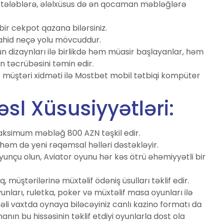
i tələblərə, ələlxüsus də ən qocaman məbləğlərə
r cekpot qazana bilərsiniz.
ahid neçə yolu mövcuddur.
un dizaynları ilə birlikdə həm müasir başlayanlar, həm
n təcrübəsini təmin edir.
/7 müştəri xidməti ilə Mostbet mobil tətbiqi kompüter
əsl Xüsusiyyətləri:
 maksimum məbləğ 800 AZN təşkil edir.
həm də yeni rəqəmsal həlləri dəstəkləyir.
oyunçu olun, Aviator oyunu hər kəs ötrü əhəmiyyətli bir
müştərilərinə müxtəlif ödəniş üsulları təklif edir.
unları, ruletka, poker və müxtəlif masa oyunları ilə
 əməli vaxtda oynaya biləcəyiniz canlı kazino formatı da
nın bu hissəsinin təklif etdiyi oyunlarla dost ola