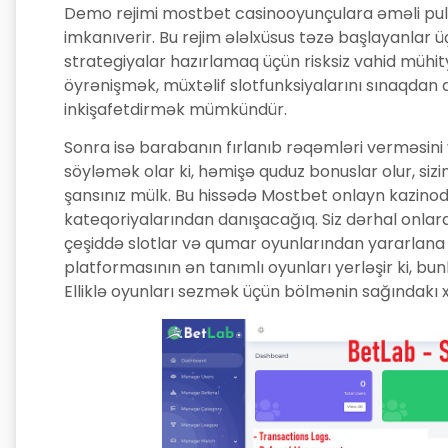
Demo rejimi mostbet casinooyunçulara əməli pu
imkanıverir. Bu rejim ələlxüsus təzə başlayanlar
strategiyalar hazırlamaq üçün risksiz vahid müh
öyrənişmək, müxtəlif slotfunksiyalarını sınaqda
inkişafetdirmək mümkündür.
Sonra isə barabanın fırlanıb rəqəmləri verməsini
söyləmək olar ki, həmişə quduz bonuslar olur, 
şansınız mülk. Bu hissədə Mostbet onlayn kazino
kateqoriyalarından danışacağıq. Siz dərhal onlara
çeşiddə slotlar və qumar oyunlarından yararlana 
platformasının ən tanımlı oyunları yerləşir ki, bun
Elliklə oyunları sezmək üçün bölmənin sağındakı 