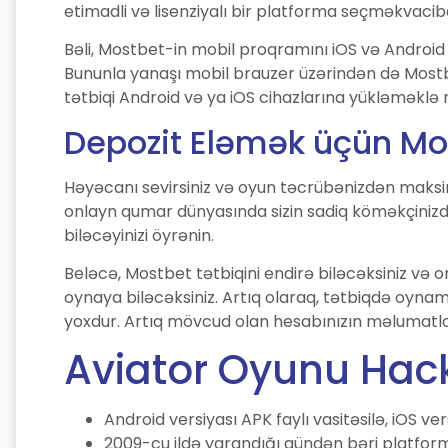
etimadli və lisenziyalı bir platforma seçməkvacibd
Bəli, Mostbet-in mobil proqramını iOS və Android ə
Bununla yanaşı mobil brauzer üzərindən də Mostb
tətbiqi Android və ya iOS cihazlarına yükləməklə 
Depozit Eləmək üçün Mo
Həyəcanı sevirsiniz və oyun təcrübənizdən maks
onlayn qumar dünyasında sizin sadiq köməkçinizdi
biləcəyinizi öyrənin.
Beləcə, Mostbet tətbiqini endirə biləcəksiniz və o
oynaya biləcəksiniz. Artıq olaraq, tətbiqdə oy
yoxdur. Artıq mövcud olan hesabınızın məlumatları i
Aviator Oyunu Hack
Android versiyası APK faylı vasitəsilə, iOS vers
2009-cu ildə yarandığı gündən bəri platforma ö