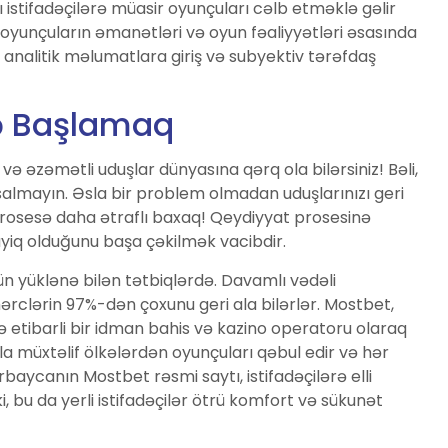
stifadəçilərə müasir oyunçuları cəlb etməklə gəlir
 oyunçuların əmanətləri və oyun fəaliyyətləri əsasında
analitik məlumatlara giriş və subyektiv tərəfdaş
ə Başlamaq
ə əzəmətli uduşlar dünyasına qərq ola bilərsiniz! Bəli,
salmayın. Əsla bir problem olmadan uduşlarınızı geri
rosesə daha ətraflı baxaq! Qeydiyyat prosesinə
ayiq olduğunu başa çəkilmək vacibdir.
n yüklənə bilən tətbiqlərdə. Davamlı vədəli
mərclərin 97%-dən çoxunu geri ala bilərlər. Mostbet,
ə etibarli bir idman bahis və kazino operatoru olaraq
a müxtəlif ölkələrdən oyunçuları qəbul edir və hər
rbaycanın Mostbet rəsmi saytı, istifadəçilərə elli
 bu da yerli istifadəçilər ötrü komfort və sükunət