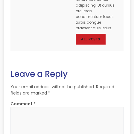
adipiscing. Ut cursus
orci cras
condimentum lacus
turpis congue
praesent duis letius.
ALL POSTS
Leave a Reply
Your email address will not be published.
Required
fields are marked
*
Comment
*