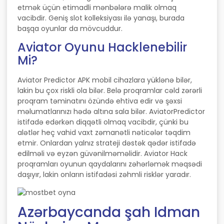
etmək üçün etimadli mənbələrə malik olmaq
vacibdir. Geniş slot kolleksiyası ilə yanaşı, burada
başqa oyunlar da mövcuddur.
Aviator Oyunu Hacklenebilir
Mi?
Aviator Predictor APK mobil cihazlara yüklənə bilər,
lakin bu çox riskli ola bilər. Belə proqramlar cəld zərərli
proqram təminatını özündə ehtiva edir və şəxsi
məlumatlarınızı hədə altına sala bilər. AviatorPredictor
istifadə edərkən diqqətli olmaq vacibdir, çünki bu
alətlər heç vahid vaxt zəmanətli nəticələr təqdim
etmir. Onlardan yalnız strateji dəstək qədər istifadə
edilməli və eyzən güvənilməməlidir. Aviator Hack
proqramları oyunun qaydalarını zəhərləmək məqsədi
daşıyır, lakin onların istifadəsi zəhmli risklər yaradır.
Azərbaycanda şah Idman