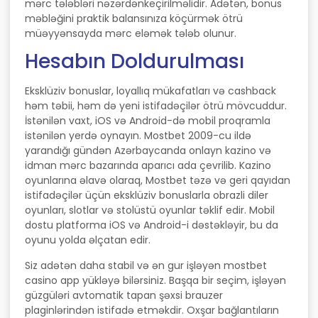
mərc tələbləri nəzərdənkeçirilməlidir. Adətən, bonus
məbləğini praktik balansınıza köçürmək ötrü
müəyyənsayda mərc eləmək tələb olunur.
Hesabın Doldurulması
Eksklüziv bonuslar, loyallıq mükafatları və cashback
həm təbii, həm də yeni istifadəçilər ötrü mövcuddur.
İstənilən vaxt, iOS və Android-də mobil proqramla
istənilən yerdə oynayın. Mostbet 2009-cu ildə
yarandığı gündən Azərbaycanda onlayn kazino və
idman mərc bazarında aparıcı ada çevrilib. Kazino
oyunlarına əlavə olaraq, Mostbet təzə və geri qayıdan
istifadəçilər üçün eksklüziv bonuslarla obrazli diler
oyunları, slotlar və stolüstü oyunlar təklif edir. Mobil
dostu platforma iOS və Android-i dəstəkləyir, bu da
oyunu yolda əlçatan edir.
Siz adətən daha stabil və ən gur işləyən mostbet
casino app yükləyə bilərsiniz. Başqa bir seçim, işləyən
güzgüləri avtomatik tapan şəxsi brauzer
plaginlərindən istifadə etməkdir. Oxşar bağlantıların