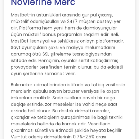
Növlərinə Mərc
Mostbet-in üstünlükləri arasında gur pul çıxarışı,
müxtəlif ödənişüsulları və 24/7 müştəri dəstəyi yer
alır. Platforma həm yeni, həm də daimioyunçular
üçün müxtəlif bonus proqramları təqdim edir. Bəli,
MostBet lisenziyalı və təhlükəsiz onlayn platformadır.
Sayt oyunçuların şəxsi və maliyyə məlumatlarını
qorumaq ötrü SSL şifrələmə texnologiyasından
istifadə edir. Həmçinin, oyunlar sertifikatlaşdırılmış
provayderlər tərəfindən təmin olunur, bu da ədalətli
oyun şərtlərinə zəmanət verir.
Bukmeker xidmətlərindən istifadə və tətbiq vasitəsilə
mərclərin qəbulu saytın brauzer versiyası ilə oxşarı
imkanlara malikdir. Sadə suallara cavab bir neçə
dəqiqə ərzində, zor məsələlər isə vahid neçə saat
ərzində həll olunur. Bu dəstək xidməti mərclər,
çıxarışlar və tətbiqlərin quraşdırılması ilə bağlı texniki
məsələlərin həllində də kömək edir. Vəsaitlərin
çıxarılması sürətli və etimadli şəkildə həyata keçirilir.
Vur-tut ödəniş xidmətlərinin 0.7%-2.5% arası