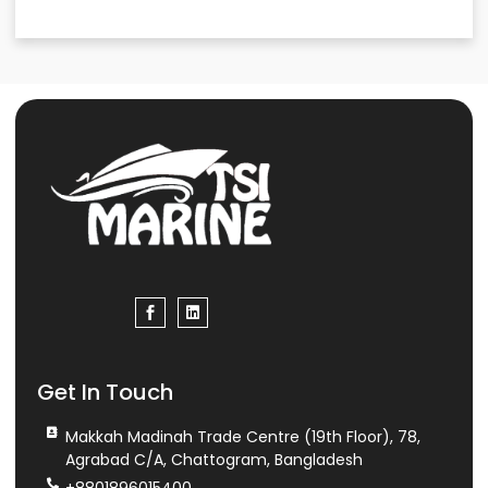
Get In Touch
Makkah Madinah Trade Centre (19th Floor), 78,
Agrabad C/A, Chattogram, Bangladesh