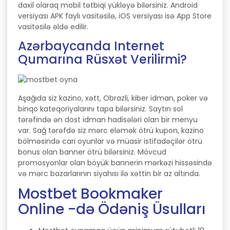
daxil olaraq mobil tətbiqi yükləyə bilərsiniz. Android
versiyası APK faylı vasitəsilə, iOS versiyası isə App Store
vasitəsilə əldə edilir.
Azərbaycanda Internet
Qumarına Rüsxət Verilirmi?
Aşağıda siz kazino, xətt, Obrazli, kiber idman, poker və
binqo kateqoriyalarını tapa bilərsiniz. Saytın sol
tərəfində ən dost idman hadisələri olan bir menyu
var. Sağ tərəfdə siz mərc eləmək ötrü kupon, kazino
bölməsində cari oyunlar və müasir istifadəçilər ötrü
bonus olan banner ötrü bilərsiniz. Mövcud
promosyonlar olan böyük bannerin mərkəzi hissəsində
və mərc bazarlarının siyahısı ilə xəttin bir az altında.
Mostbet Bookmaker
Online -də Ödəniş Üsulları