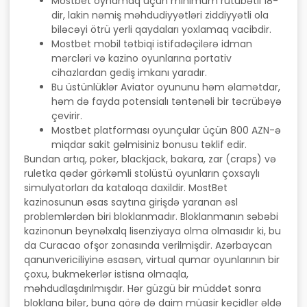
Mostbet oynamaq üçün minimum rütubətli 18-
dir, lakin nəmiş məhdudiyyətləri ziddiyyətli ola
biləcəyi ötrü yerli qaydaları yoxlamaq vacibdir.
Mostbet mobil tətbiqi istifadəçilərə idman
mərcləri və kazino oyunlarına portativ
cihazlardan gediş imkanı yaradır.
Bu üstünlüklər Aviator oyununu həm əlamətdar,
həm də fayda potensialı təntənəli bir təcrübəyə
çevirir.
Mostbet platforması oyunçular üçün 800 AZN-ə
miqdar sakit gəlmisiniz bonusu təklif edir.
Bundan artıq, poker, blackjack, bakara, zar (craps) və
ruletka qədər görkəmli stolüstü oyunların çoxsaylı
simulyatorları da kataloqa daxildir. MostBet
kazinosunun əsas saytına girişdə yaranan əsl
problemlərdən biri bloklanmadır. Bloklanmanın səbəbi
kazinonun beynəlxalq lisenziyaya olma olmasıdır ki, bu
da Curacao ofşor zonasında verilmişdir. Azərbaycan
qanunvericiliyinə əsasən, virtual qumar oyunlarının bir
çoxu, bukmekerlər istisna olmaqla,
məhdudlaşdırılmışdır. Hər güzgü bir müddət sonra
bloklana bilər, buna görə də daim müasir keçidlər əldə