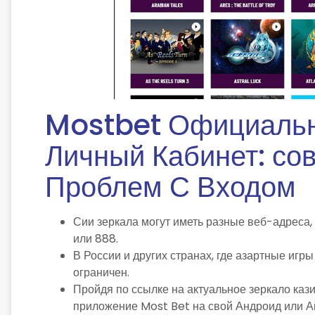
Mostbet Официальн
Личный Кабинет: со
Проблем С Входом
Сии зеркала могут иметь разные веб-адреса
или 888.
В России и других странах, где азартные игры
ограничен.
Пройдя по ссылке на актуальное зеркало каз
приложение Most Bet на свой Андроид или А