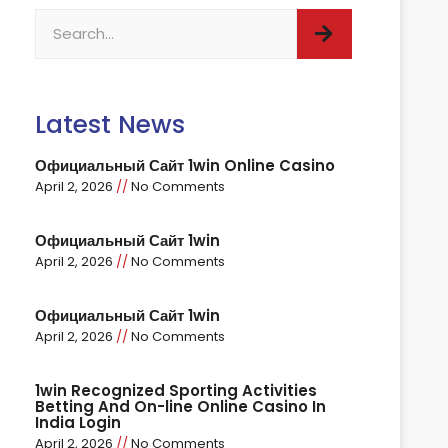
Latest News
Официальный Сайт 1win Online Casino
April 2, 2026
No Comments
Официальный Сайт 1win
April 2, 2026
No Comments
Официальный Сайт 1win
April 2, 2026
No Comments
1win Recognized Sporting Activities
Betting And On-line Online Casino In
India Login
April 2, 2026
No Comments