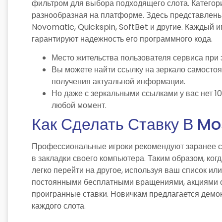
фильтром для выбора подходящего слота. Категор
разнообразная на платформе. Здесь представлены 
Novomatic, Quickspin, SoftBet и другие. Каждый и
гарантируют надежность его программного кода.
Место жительства пользователя сервиса при э
Вы можете найти ссылку на зеркало самостоя
получения актуальной информации.
Но даже с зеркальными ссылками у вас нет 10
любой момент.
Как Сделать Ставку В Mo
Профессиональные игроки рекомендуют заранее со
в закладки своего компьютера. Таким образом, ког
легко перейти на другое, используя ваш список ил
постоянными бесплатными вращениями, акциями од
проигранные ставки. Новичкам предлагается демо
каждого слота.