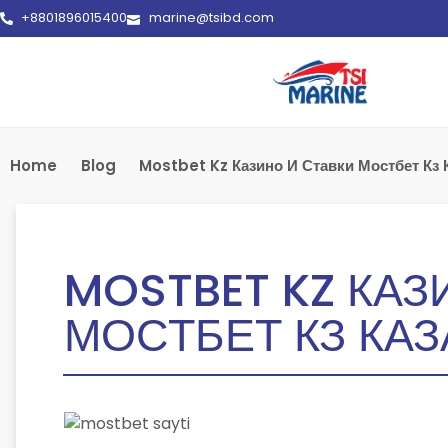
+8801896015400
marine@tsibd.com
Home
Blog
Mostbet Kz Казино И Ставки Мостбет Кз 
MOSTBET KZ КАЗ
МОСТБЕТ КЗ КА