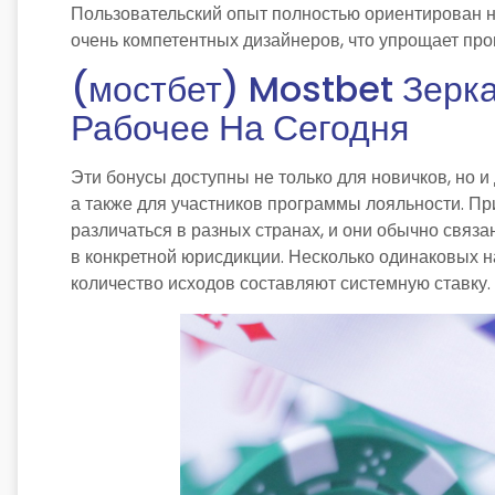
Пользовательский опыт полностью ориентирован н
очень компетентных дизайнеров, что упрощает про
(мостбет) Mostbet Зерк
Рабочее На Сегодня
Эти бонусы доступны не только для новичков, но и
а также для участников программы лояльности. П
различаться в разных странах, и они обычно связ
в конкретной юрисдикции. Несколько одинаковых 
количество исходов составляют системную ставку.