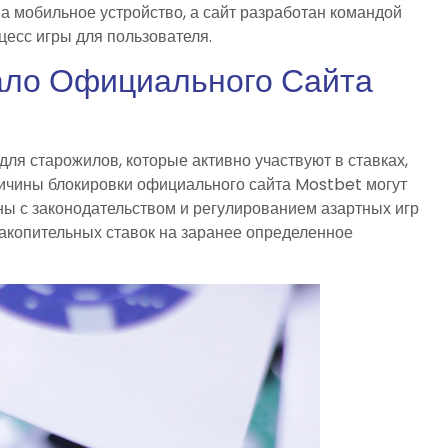
а мобильное устройство, а сайт разработан командой
цесс игры для пользователя.
ало Официального Сайта
 для старожилов, которые активно участвуют в ставках,
ричины блокировки официального сайта Mostbet могут
аны с законодательством и регулированием азартных игр
накопительных ставок на заранее определенное