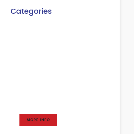
Categories
Logistics
For The
New Era
Lorem ipsum dolor sit
amet consectetur
adipiscing elit dolor
MORE INFO