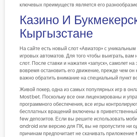
ключевых преимуществ является его разнообразие
Казино И Букмекерс
Кыргызстане
На сайте есть новый слот «Авиатор» с уникальны
игровых автоматов. Для того чтобы выиграть, вам 
слот. После ставки и нажатия «запуск», самолет на
вовремя остановить его движение, прежде чем он 
важно обратить внимание на специальный пункт во
Живой покер, одна из самых популярных игр в онл
Mostbet. Поскольку все они лицензированы и уп
программного обеспечения, все игры контролируют
бесплатных вращений включены в приветственный 
few депозитов. Если вы решите использовать моб
android или версию для ПК, вы не пропустите ни од
причинам предпочитает не скачивать приложение M