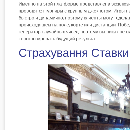
Именно на этой платформе представлена эксклюзи
проводятся турниры с крупным джекпотом. Игры на
быстро и динамично, поэтому клиенты могут сделат
происходящем на поле, корте или дистанции. Побе
генератор случайных чисел, поэтому вы никак не 
спрогнозировать будущий результат.
Страхування Ставки