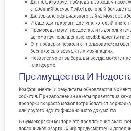
Для тех, кто хочет наблюдать за ходом прои
сторонний ресурс Twitch, который больше по
Да, зеркало официального сайта Mostbet аб
И еще один вариант доступа, который никто 
Промокоды могут предоставлять дополнитель
автоматах, повышенные коэффициенты на ста
Эти проверки позволяют пользователям оцен
беспокоясь о возможных махинациях.
Независимо от выбора, вы всегда можете на
платформе.
Преимущества И Недоста
Коэффициенты и результаты обновляются момента
события. При заполнении анкеты приветствия каж
проверки возраста может потребоваться верифика
или другого идентификационного документа.
В букмекерской конторе это предложение включает 
поклонников азартных игр предусмотрены дополнит