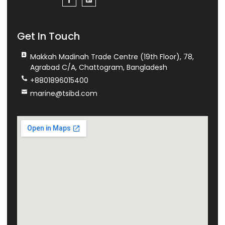
Get In Touch
Makkah Madinah Trade Centre (19th Floor), 78,
Agrabad C/A, Chattogram, Bangladesh
+8801896015400
marine@tsibd.com