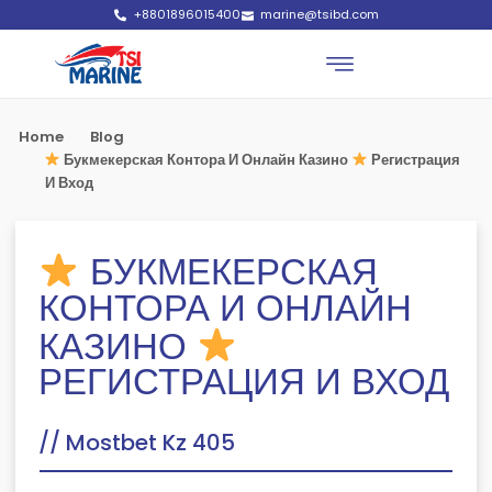
+8801896015400
marine@tsibd.com
Home
Blog
Букмекерская Контора И Онлайн Казино
Регистрация
И Вход
БУКМЕКЕРСКАЯ
КОНТОРА И ОНЛАЙН
КАЗИНО
РЕГИСТРАЦИЯ И ВХОД
//
Mostbet Kz 405