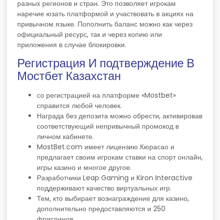
разных регионов и стран. Это позволяет игрокам
наречие юзать платформой и участвовать в акциях на
привычном языке. Пополнить баланс можно как через
официальный ресурс, так и через копию или
приложения в случае блокировки.
Регистрация И подтверждение В
Мостбет Казахстан
со регистрацией на платформе «Mostbet»
справится любой человек.
Награда без депозита можно обрести, активировав
соответствующий непривычный промокод в
личном кабинете.
MostBet.com имеет лицензию Кюрасао и
предлагает своим игрокам ставки на спорт онлайн,
игры казино и многое другое.
Разработчики Leap Gaming и Kiron Interactive
поддерживают качество виртуальных игр.
Тем, кто выбирает вознаграждение для казино,
дополнительно предоставляются и 250
фриспинов.