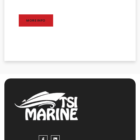
consectetur adipiscing elit dolor
MORE INFO