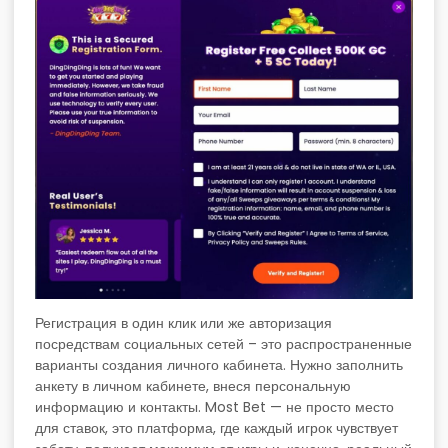
Регистрация в один клик или же авторизация
посредствам социальных сетей – это распространенные
варианты создания личного кабинета. Нужно заполнить
анкету в личном кабинете, внеся персональную
информацию и контакты. Most Bet — не просто место
для ставок, это платформа, где каждый игрок чувствует