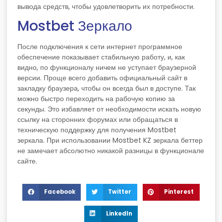
вывода средств, чтобы удовлетворить их потребности.
Mostbet Зеркало
После подключения к сети интернет программное
обеспечение показывает стабильную работу, и, как
видно, по функционалу ничем не уступает браузерной
версии. Проще всего добавить официальный сайт в
закладку браузера, чтобы он всегда был в доступе. Так
можно быстро переходить на рабочую копию за
секунды. Это избавляет от необходимости искать новую
ссылку на сторонних форумах или обращаться в
техническую поддержку для получения Mostbet
зеркала. При использовании Mostbet KZ зеркала беттер
не замечает абсолютно никакой разницы в функционале
сайте.
Facebook
Twitter
Pinterest
LinkedIn