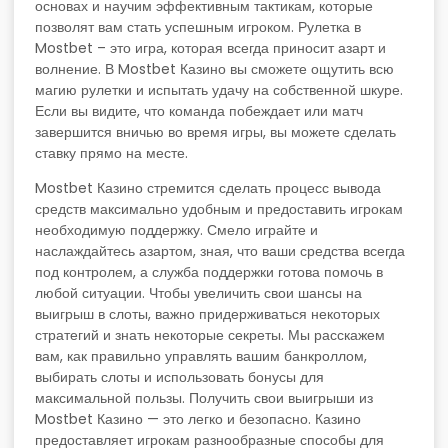
основах и научим эффективным тактикам, которые
позволят вам стать успешным игроком. Рулетка в
Mostbet – это игра, которая всегда приносит азарт и
волнение. В Mostbet Казино вы сможете ощутить всю
магию рулетки и испытать удачу на собственной шкуре.
Если вы видите, что команда побеждает или матч
завершится вничью во время игры, вы можете сделать
ставку прямо на месте.
Mostbet Казино стремится сделать процесс вывода
средств максимально удобным и предоставить игрокам
необходимую поддержку. Смело играйте и
наслаждайтесь азартом, зная, что ваши средства всегда
под контролем, а служба поддержки готова помочь в
любой ситуации. Чтобы увеличить свои шансы на
выигрыш в слоты, важно придерживаться некоторых
стратегий и знать некоторые секреты. Мы расскажем
вам, как правильно управлять вашим банкроллом,
выбирать слоты и использовать бонусы для
максимальной пользы. Получить свои выигрыши из
Mostbet Казино — это легко и безопасно. Казино
предоставляет игрокам разнообразные способы для