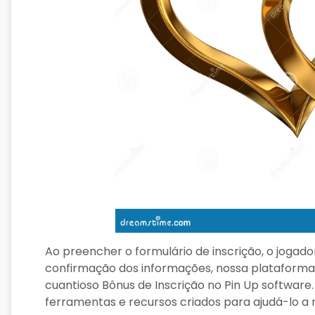
Ao preencher o formulário de inscrição, o jogad
confirmação dos informações, nossa plataforma 
cuantioso Bônus de Inscrição no Pin Up softwar
ferramentas e recursos criados para ajudá-lo a 