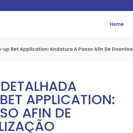
Home
up Bet Application: Andatura A Passo Afin De Download
 DETALHADA
BET APPLICATION:
SO AFIN DE
LIZAÇÃO