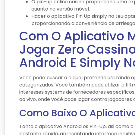
O pin-up online casino proporciona uma ex
quanto na versão móvel.
Hacer o aplicativo Pin Up simply no teu apa
proporcionando a conveniência de arriesgar
Com O Aplicativo 
Jogar Zero Cassino
Android E Simply N
Você pode buscar o o qual pretende utilizando o
categorizados. Você também pode utilizar o fil
interesses systems de fornecedores específicos
ao vivo, onde você pode jogar contra jogadores 
Como Baixo O Aplicativ
Tanto o aplicativo Android os Pin-Up, asi como 
bastante rápida, apresentando interface intuitiv