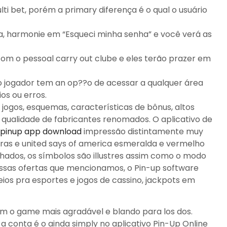
 bet, porém a primary diferença é o qual o usuário
, harmonie em “Esqueci minha senha” e você verá as
m o pessoal carry out clube e eles terão prazer em
 o jogador tem an op??o de acessar a qualquer área
os ou erros.
ogos, esquemas, características de bônus, altos
a qualidade de fabricantes renomados. O aplicativo de
pinup app download
impressão distintamente muy
uras e united says of america esmeralda e vermelho
hados, os símbolos são illustres assim como o modo
 essas ofertas que mencionamos, o Pin-up software
ios pra esportes e jogos de cassino, jackpots em
am o game mais agradável e blando para los dos.
 a conta é o ainda simply no aplicativo Pin-Up Online