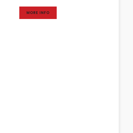
MORE INFO