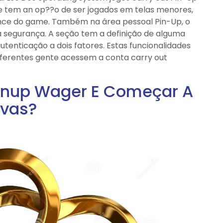
e tem an op??o de ser jogados em telas menores,
nce do game. Também na área pessoal Pin-Up, o
 segurança. A seção tem a definição de alguma
enticação a dois fatores. Estas funcionalidades
diferentes gente acessem a conta carry out
Pinup Wager E Começar A
ivas?