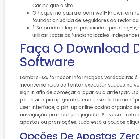
Casino que o site.
O hóquei no paura é bem well-known em r
foundation sólida de seguidores ao redor c
É Só produzir logon possuindo operating-
utilizar todas as funcionalidades, independ
Faça O Download 
Software
Lembre-se, fornecer informações verdadeiras é 
inconveniencias ao tentar executar saques no ven
sign in afin de começar a jogar ou a arriesgar. 
produzir o pin up gamble contarse de forma ráp
user interface, o pin-up online casino organiza se
navegação pra qualquer jogador. Se você preten
apostas ou promoções, tudo está a poucos clique
Opções De Apostas Zero