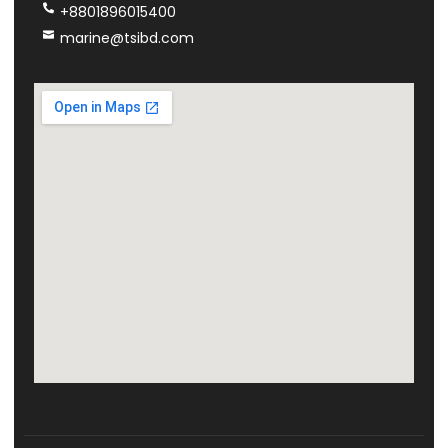
+8801896015400
marine@tsibd.com