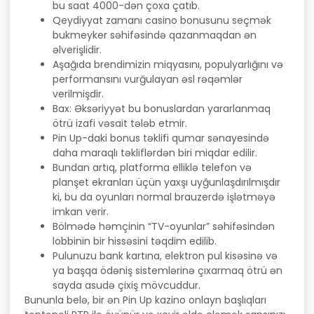
bu saat 4000-dən çoxa çatıb.
Qeydiyyat zamanı casino bonusunu seçmək
bukmeyker səhifəsində qazanmaqdan ən
əlverişlidir.
Aşağıda brendimizin miqyasını, populyarlığını və
performansını vurğulayan əsl rəqəmlər
verilmişdir.
Bax: Əksəriyyət bu bonuslardan yararlanmaq
ötrü izafi vəsait tələb etmir.
Pin Up-daki bonus təklifi qumar sənayesində
daha maraqlı təkliflərdən biri miqdar edilir.
Bundan artıq, platforma elliklə telefon və
planşet ekranları üçün yaxşı uyğunlaşdırılmışdır
ki, bu da oyunları normal brauzerdə işlətməyə
imkan verir.
Bölmədə həmçinin “TV-oyunlar” səhifəsindən
lobbinin bir hissəsini təqdim edilib.
Pulunuzu bank kartına, elektron pul kisəsinə və
ya başqa ödəniş sistemlərinə çıxarmaq ötrü ən
sayda asudə çixiş mövcuddur.
Bununla belə, bir ən Pin Up kazino onlayn başlıqları