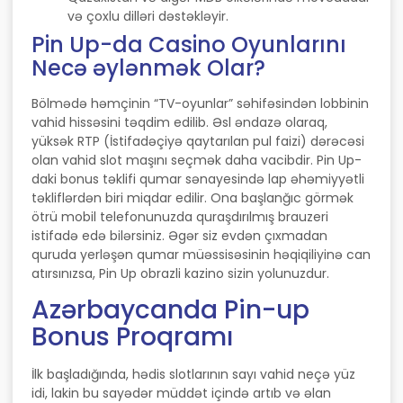
və çoxlu dilləri dəstəkləyir.
Pin Up-da Casino Oyunlarını
Necə əylənmək Olar?
Bölmədə həmçinin “TV-oyunlar” səhifəsindən lobbinin
vahid hissəsini təqdim edilib. Əsl əndazə olaraq,
yüksək RTP (İstifadəçiyə qaytarılan pul faizi) dərəcəsi
olan vahid slot maşını seçmək daha vacibdir. Pin Up-
daki bonus təklifi qumar sənayesində lap əhəmiyyətli
təkliflərdən biri miqdar edilir. Ona başlanğıc görmək
ötrü mobil telefonunuzda quraşdırılmış brauzeri
istifadə edə bilərsiniz. Əgər siz evdən çıxmadan
quruda yerləşən qumar müəssisəsinin həqiqiliyinə can
atırsınızsa, Pin Up obrazli kazino sizin yolunuzdur.
Azərbaycanda Pin-up
Bonus Proqramı
İlk başladığında, hədis slotlarının sayı vahid neçə yüz
idi, lakin bu sayədər müddət içində artıb və əlan