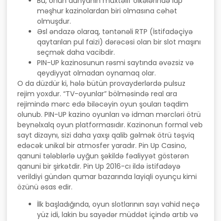
Bu, onun dünyanın müxtəlif ölkələrində lap
məşhur kazinolardan biri olmasına cəhət
olmuşdur.
Əsl əndazə olaraq, təntənəli RTP (İstifadəçiyə
qaytarılan pul faizi) dərəcəsi olan bir slot maşını
seçmək daha vacibdir.
PIN-UP kazinosunun rəsmi saytında əvəzsiz və
qeydiyyat olmadan oynamaq olar.
O da düzdür ki, hələ bütün provayderlərdə pulsuz
rejim yoxdur. “TV-oyunlar” bölməsində real ara
rejimində mərc edə biləcəyin oyun şouları təqdim
olunub. PIN-UP kazino oyunları və idman mərcləri ötrü
beynəlxalq oyun platformasıdır. Kazinonun formal veb
sayt dizaynı, sizi daha yaxşı qalib gəlmək ötrü təşviq
edəcək unikal bir atmosfer yaradır. Pin Up Casino,
qanuni tələblərlə uyğun şəkildə fəaliyyət göstərən
qanuni bir şirkətdir. Pin Up 2016-cı ildə istifadəyə
verildiyi gündən qumar bazarında layiqli oyunçu kimi
özünü əsas edir.
İlk başladığında, oyun slotlarının sayı vahid neçə
yüz idi, lakin bu sayədər müddət içində artıb və