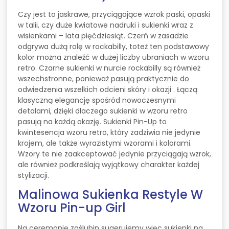
Czy jest to jaskrawe, przyciągające wzrok paski, opaski
w talii, czy duże kwiatowe nadruki i sukienki wraz z
wisienkami – lata pięćdziesiąt. Czerń w zasadzie
odgrywa dużą rolę w rockabilly, toteż ten podstawowy
kolor można znaleźć w dużej liczby ubraniach w wzoru
retro. Czarne sukienki w nurcie rockabilly są również
wszechstronne, ponieważ pasują praktycznie do
odwiedzenia wszelkich odcieni skóry i okazji . Łączą
klasyczną elegancję spośród nowoczesnymi
detalami, dzięki dlaczego sukienki w wzoru retro
pasują na każdą okazję. Sukienki Pin-Up to
kwintesencja wzoru retro, który zadziwia nie jedynie
krojem, ale także wyrazistymi wzorami i kolorami.
Wzory te nie zaakceptować jedynie przyciągają wzrok,
ale również podkreślają wyjątkowy charakter każdej
stylizacji.
Malinowa Sukienka Restyle W
Wzoru Pin-up Girl
Na ceremonię zaślubin sugerujemy więc sukienki na