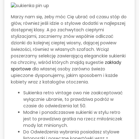
Marzy nam się, żeby móc Cię ubrać od czasu stóp do
głów, również jeśli idzie o stylowe dodatki w najlepszej
dostępnej klasy. A po zachwytach ciepłymi
stylizacjami, zaczniemy znów wspólnie odliczać
dzionki do kolejnej ciepłej wiosny, dającej powiew
świeżości, również w własnych szafach. Wciąż
poszerzamy selekcję zawierającą eleganckie sukienki
na chrzciny, wśród których znajdą sugestie
zakłady
sportowe
dla własnej osoby zarówno świeżo
upieczone dysponujemy, jakim sposobem i każde
kobiety wraz z katalogów otoczenia.
Sukienka retro vintage owo nie zaakceptować
wyłącznie ubranie, to prawdziwa podróż w
czasie do odwiedzenia lat 50.
Modne i ponadczasowe sukienki w stylu retro
jest to prawdziwa gratka na rzecz miłośniczek
mody lat minionych.
Do Odwiedzenia wybrania posiadasz stylowe
listonoszki i poręczne kopertówki wraz z