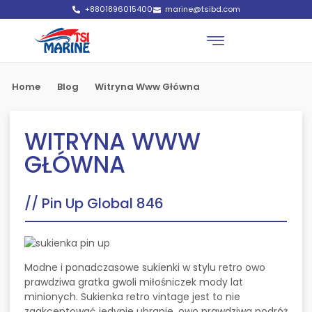
+8801896015400
marine@tsibd.com
Home
Blog
Witryna Www Główna
WITRYNA WWW
GŁÓWNA
//
Pin Up Global 846
Modne i ponadczasowe sukienki w stylu retro owo
prawdziwa gratka gwoli miłośniczek mody lat
minionych. Sukienka retro vintage jest to nie
zaakceptować jedynie ubranie, owo prawdziwa podróż