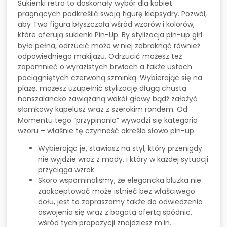
Sukienki retro to doskonały wybór dla kobiet
pragnących podkreślić swoją figurę klepsydry. Pozwól,
aby Twa figura błyszczała wśród wzorów i kolorów,
które oferują sukienki Pin-Up. By stylizacja pin-up girl
była pełna, odrzucić może w niej zabraknąć również
odpowiedniego makijażu. Odrzucić możesz też
zapomnieć o wyrazistych brwiach a także ustach
pociągniętych czerwoną szminką. Wybierając się na
plażę, możesz uzupełnić stylizację długą chustą
nonszalancko zawiązaną wokół głowy bądź założyć
słomkowy kapelusz wraz z szerokim rondem. Od
Momentu tego “przypinania” wywodzi się kategoria
wzoru – właśnie tę czynność określa słowo pin-up.
Wybierając je, stawiasz na styl, który przenigdy
nie wyjdzie wraz z mody, i który w każdej sytuacji
przyciąga wzrok.
Skoro wspominaliśmy, że elegancka bluzka nie
zaakceptować może istnieć bez właściwego
dołu, jest to zapraszamy także do odwiedzenia
oswojenia się wraz z bogatą ofertą spódnic,
wśród tych propozycji znajdziesz m.in.