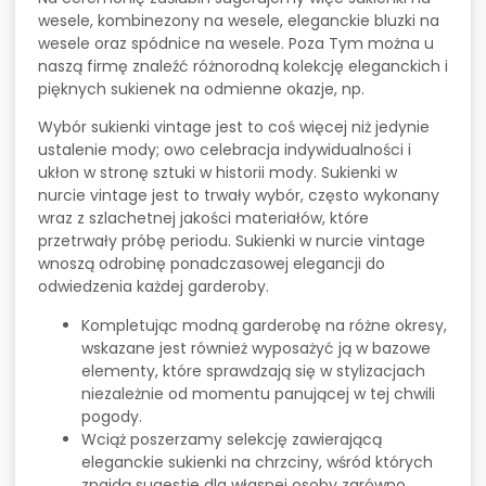
wesele, kombinezony na wesele, eleganckie bluzki na
wesele oraz spódnice na wesele. Poza Tym można u
naszą firmę znaleźć różnorodną kolekcję eleganckich i
pięknych sukienek na odmienne okazje, np.
Wybór sukienki vintage jest to coś więcej niż jedynie
ustalenie mody; owo celebracja indywidualności i
ukłon w stronę sztuki w historii mody. Sukienki w
nurcie vintage jest to trwały wybór, często wykonany
wraz z szlachetnej jakości materiałów, które
przetrwały próbę periodu. Sukienki w nurcie vintage
wnoszą odrobinę ponadczasowej elegancji do
odwiedzenia każdej garderoby.
Kompletując modną garderobę na różne okresy,
wskazane jest również wyposażyć ją w bazowe
elementy, które sprawdzają się w stylizacjach
niezależnie od momentu panującej w tej chwili
pogody.
Wciąż poszerzamy selekcję zawierającą
eleganckie sukienki na chrzciny, wśród których
znajdą sugestie dla własnej osoby zarówno