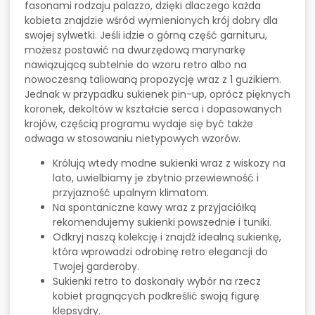
fasonami rodzaju palazzo, dzięki dlaczego każda
kobieta znajdzie wśród wymienionych krój dobry dla
swojej sylwetki. Jeśli idzie o górną część garnituru,
możesz postawić na dwurzędową marynarkę
nawiązującą subtelnie do wzoru retro albo na
nowoczesną taliowaną propozycję wraz z 1 guzikiem.
Jednak w przypadku sukienek pin-up, oprócz pięknych
koronek, dekoltów w kształcie serca i dopasowanych
krojów, częścią programu wydaje się być także
odwaga w stosowaniu nietypowych wzorów.
Królują wtedy modne sukienki wraz z wiskozy na
lato, uwielbiamy je zbytnio przewiewność i
przyjazność upalnym klimatom.
Na spontaniczne kawy wraz z przyjaciółką
rekomendujemy sukienki powszednie i tuniki.
Odkryj naszą kolekcję i znajdź idealną sukienkę,
która wprowadzi odrobinę retro elegancji do
Twojej garderoby.
Sukienki retro to doskonały wybór na rzecz
kobiet pragnących podkreślić swoją figurę
klepsydry.