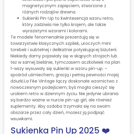
magnetycznym zapięciem, stworzone z
różnych rodzajów drewna.
Sukienki Pin-Up to kwintesencja wzoru retro,
który zadziwia nie tylko krojem, ale także
wyrazistymi wzorami i kolorami.
Te modele fenomenalnie prezentują się w
towarzystwie klasycznych szpilek, uroczych mini
torebek i subtelnej i delikatnie połyskującej biżuterii.
Niekiedy damy pojawiały się w skąpych strojach lub
też w samej bieliźnie, tymczasem aczkolwiek na plan
1-wszy wysuwały się sukienki w wzoru pin-up. –
spośród uśmiechem, gracją i pełnią pewności mojej
dziurki.La Fée Vintage łączy doskonałe wzornictwo z
nowoczesnym podejściem, byś mogła cieszyć się
urokiem retro w dziennym życiu. Nie jedynie ubrania
są bardzo ważne w nurcie pin-up girl, ale również
suplementy. Aby ozdoba trzymała się na swoim
obszarze przez cały dzień, możesz ją podpiąć
wsuwkami.
Sukienka Pin Up 2025 ❤️