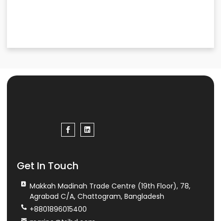
Get In Touch
Makkah Madinah Trade Centre (19th Floor), 78,
Agrabad C/A, Chattogram, Bangladesh
+8801896015400