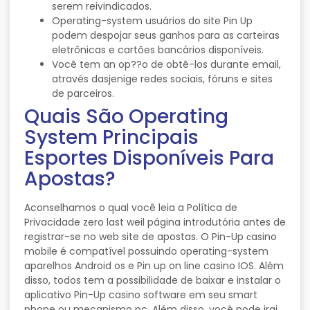
serem reivindicados.
Operating-system usuários do site Pin Up
podem despojar seus ganhos para as carteiras
eletrônicas e cartões bancários disponíveis.
Você tem an op??o de obtê-los durante email,
através dasjenige redes sociais, fóruns e sites
de parceiros.
Quais São Operating
System Principais
Esportes Disponíveis Para
Apostas?
Aconselhamos o qual você leia a Política de
Privacidade zero last weil página introdutória antes de
registrar-se no web site de apostas. O Pin-Up сasino
mobile é compatível possuindo operating-system
aparelhos Android os e Pin up on line casino IOS. Além
disso, todos tem a possibilidade de baixar e instalar o
aplicativo Pin-Up casino software em seu smart
phone ou mecanismo pc. Além disso, você pode irgi