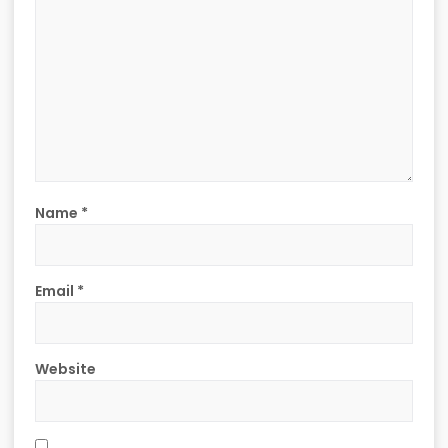
Name
*
Email
*
Website