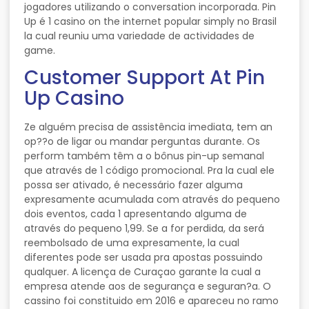
jogadores utilizando o conversation incorporada. Pin
Up é 1 casino on the internet popular simply no Brasil
la cual reuniu uma variedade de actividades de
game.
Customer Support At Pin
Up Casino
Ze alguém precisa de assistência imediata, tem an
op??o de ligar ou mandar perguntas durante. Os
perform também têm a o bônus pin-up semanal
que através de 1 código promocional. Pra la cual ele
possa ser ativado, é necessário fazer alguma
expresamente acumulada com através do pequeno
dois eventos, cada 1 apresentando alguma de
através do pequeno 1,99. Se a for perdida, da será
reembolsado de uma expresamente, la cual
diferentes pode ser usada pra apostas possuindo
qualquer. A licença de Curaçao garante la cual a
empresa atende aos de segurança e seguran?a. O
cassino foi constituido em 2016 e apareceu no ramo