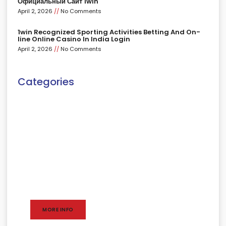
Официальный Сайт 1win
April 2, 2026
No Comments
1win Recognized Sporting Activities Betting And On-
line Online Casino In India Login
April 2, 2026
No Comments
Categories
Logistics For The New
Era
Lorem ipsum dolor sit amet
consectetur adipiscing elit dolor
MORE INFO