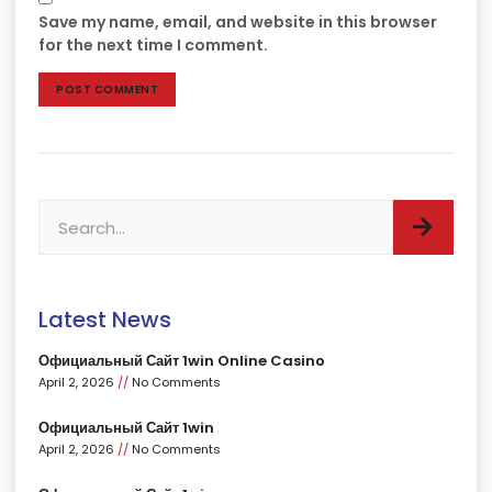
Save my name, email, and website in this browser
for the next time I comment.
Latest News
Официальный Сайт 1win Online Casino
April 2, 2026
No Comments
Официальный Сайт 1win
April 2, 2026
No Comments