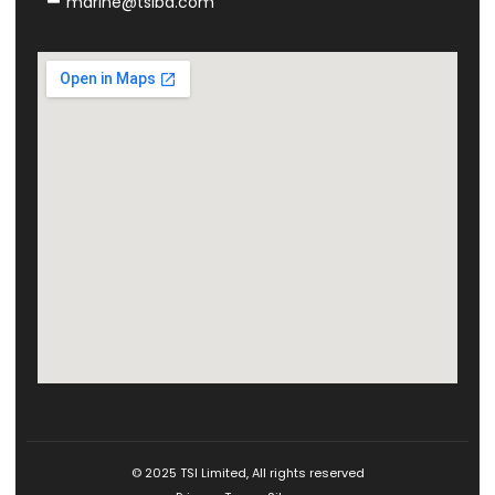
marine@tsibd.com
© 2025 TSI Limited, All rights reserved