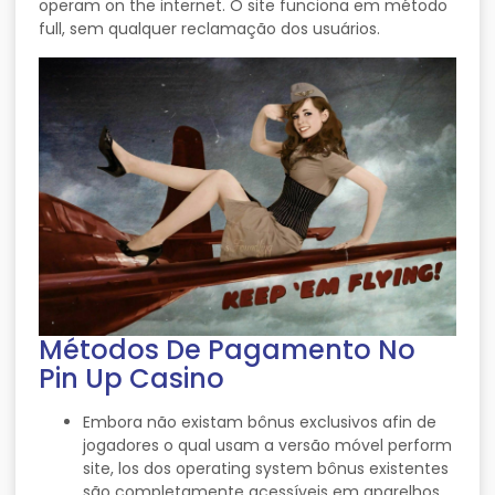
operam on the internet. O site funciona em método
full, sem qualquer reclamação dos usuários.
Métodos De Pagamento No
Pin Up Casino
Embora não existam bônus exclusivos afin de
jogadores o qual usam a versão móvel perform
site, los dos operating system bônus existentes
são completamente acessíveis em aparelhos