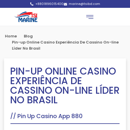
+8801896015400
marine@tsibd.com
Home
Blog
Pin-up Online Casino Experiência De Cassino On-line
Líder No Brasil
PIN-UP ONLINE CASINO
EXPERIÊNCIA DE
CASSINO ON-LINE LÍDER
NO BRASIL
//
Pin Up Casino App 880