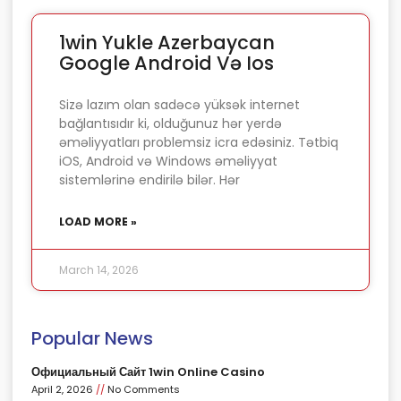
1win Yukle Azerbaycan
Google Android Və Ios
Sizə lazım olan sadəcə yüksək internet
bağlantısıdır ki, olduğunuz hər yerdə
əməliyyatları problemsiz icra edəsiniz. Tətbiq
iOS, Android və Windows əməliyyat
sistemlərinə endirilə bilər. Hər
LOAD MORE »
March 14, 2026
Popular News
Официальный Сайт 1win Online Casino
April 2, 2026
No Comments