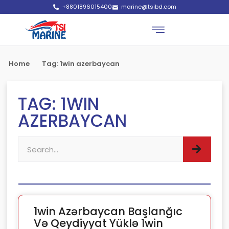
+8801896015400
marine@tsibd.com
Home
Tag: 1win azerbaycan
TAG: 1WIN
AZERBAYCAN
1win Azərbaycan Başlanğıc
Və Qeydiyyat Yüklə 1win