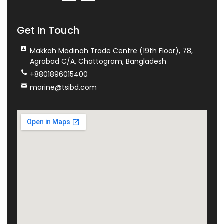
Get In Touch
Makkah Madinah Trade Centre (19th Floor), 78,
Agrabad C/A, Chattogram, Bangladesh
+8801896015400
marine@tsibd.com