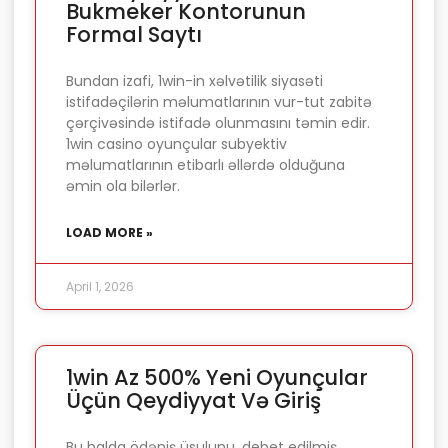
Bukmeker Kontorunun
Formal Saytı
Bundan izafi, 1win-in xəlvətilik siyasəti
istifadəçilərin məlumatlarının vur-tut zabitə
çərçivəsində istifadə olunmasını təmin edir.
1win casino oyunçular subyektiv
məlumatlarının etibarlı əllərdə olduğuna
əmin ola bilərlər.
LOAD MORE »
April 1, 2026
1win Az 500% Yeni Oyunçular
Üçün Qeydiyyat Və Giriş
Bu halda ödəniş üsulunu, debet edilmiş